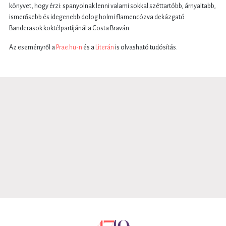
könyvet, hogy érzi: spanyolnak lenni valami sokkal széttartóbb, árnyaltabb,
ismerősebb és idegenebb dolog holmi flamencózva dekázgató
Banderasok koktélpartijánál a Costa Braván.
Az eseményről a
Prae.hu-n
és a
Literán
is olvasható tudósítás.