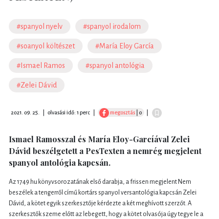
#spanyol nyelv
#spanyol irodalom
#soanyol költészet
#María Eloy García
#Ismael Ramos
#spanyol antológia
#Zelei Dávid
2021. 09. 25.
|
olvasási idő: 1 perc
|
megosztás
| 0
|
Ismael Ramosszal és María Eloy-Garcíával Zelei
Dávid beszélgetett a PesTexten a nemrég megjelent
spanyol antológia kapcsán.
Az 1749.hu könyvsorozatának első darabja, a frissen megjelent Nem
beszélek a tengerről című kortárs spanyol versantológia kapcsán Zelei
Dávid, a kötet egyik szerkesztője kérdezte a két meghívott szerzőt. A
szerkesztők szeme előtt az lebegett, hogy a kötet olvasója úgy tegye le a