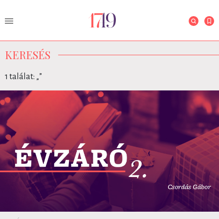
KERESÉS
1 találat: „
”