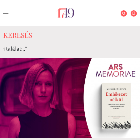
KERESÉS
1 találat: „
”