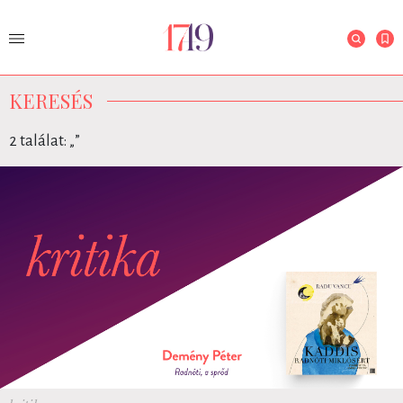
KERESÉS
2 találat: „
”