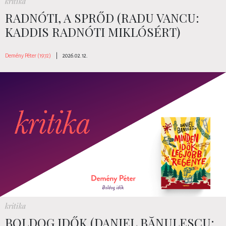
kritika
RADNÓTI, A SPRŐD (RADU VANCU:
KADDIS RADNÓTI MIKLÓSÉRT)
Demény Péter (1972)
|
2026.02.12.
kritika
BOLDOG IDŐK (DANIEL BĂNULESCU: