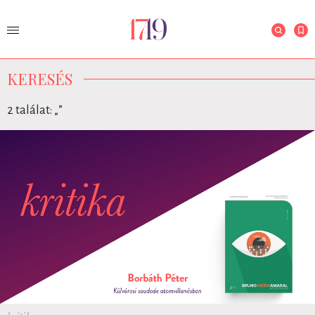
KERESÉS
2 találat: „
”