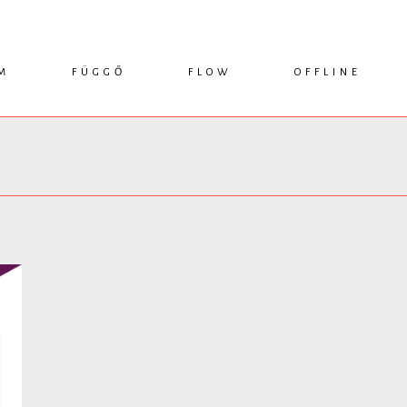
M
FÜGGŐ
FLOW
OFFLINE
ESSZÉ
HÍR
1749 KÖNYVEK
KRITIKA
INTERJÚ
RENDEZVÉNYEK
TANULMÁNY
MŰHELYNAPLÓ
PODCAST
IKSZEK
TOPLISTA