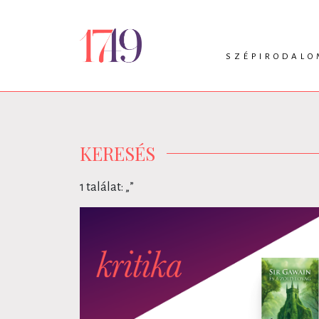
SZÉPIRODALO
INTRO
VERS
PRÓZA
DRÁMA
KERESÉS
1 találat: „
”