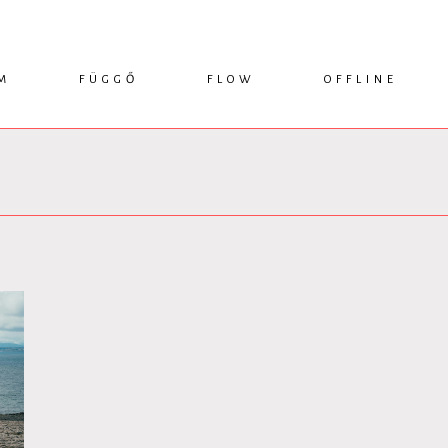
M
FÜGGŐ
FLOW
OFFLINE
ESSZÉ
HÍR
1749 KÖNYVEK
KRITIKA
INTERJÚ
RENDEZVÉNYEK
TANULMÁNY
MŰHELYNAPLÓ
PODCAST
IKSZEK
TOPLISTA