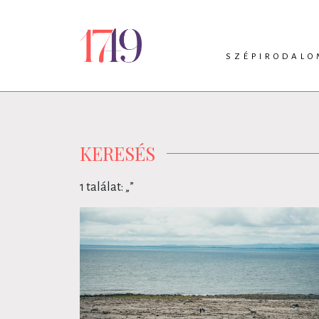
SZÉPIRODALO
INTRO
VERS
PRÓZA
DRÁMA
KERESÉS
1 találat: „
”