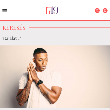
KERESÉS
1 találat: „
”