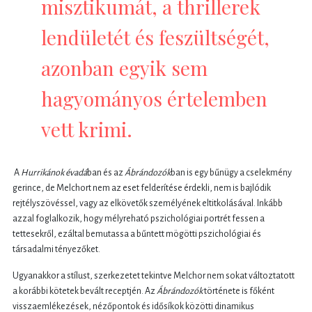
misztikumát, a thrillerek
lendületét és feszültségét,
azonban egyik sem
hagyományos értelemben
vett krimi.
A
Hurrikánok évadá
ban és az
Ábrándozók
ban is egy bűnügy a cselekmény
gerince, de Melchort nem az eset felderítése érdekli, nem is bajlódik
rejtélyszövéssel, vagy az elkövetők személyének eltitkolásával. Inkább
azzal foglalkozik, hogy mélyreható pszichológiai portrét fessen a
tettesekről, ezáltal bemutassa a bűntett mögötti pszichológiai és
társadalmi tényezőket.
Ugyanakkor a stílust, szerkezetet tekintve Melchor nem sokat változtatott
a korábbi kötetek bevált receptjén. Az
Ábrándozók
története is főként
visszaemlékezések, nézőpontok és idősíkok közötti dinamikus