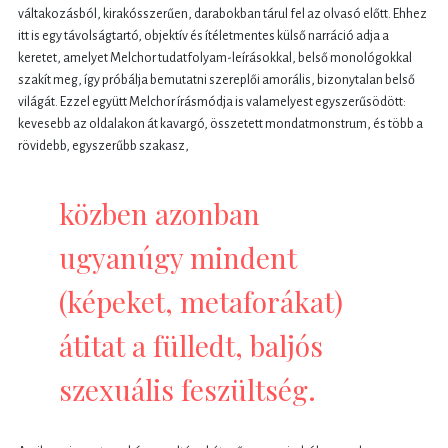
váltakozásból, kirakósszerűen, darabokban tárul fel az olvasó előtt. Ehhez
itt is egy távolságtartó, objektív és ítéletmentes külső narráció adja a
keretet, amelyet Melchor tudatfolyam-leírásokkal, belső monológokkal
szakít meg, így próbálja bemutatni szereplői amorális, bizonytalan belső
világát. Ezzel együtt Melchor írásmódja is valamelyest egyszerűsödött:
kevesebb az oldalakon át kavargó, összetett mondatmonstrum, és több a
rövidebb, egyszerűbb szakasz,
közben azonban
ugyanúgy mindent
(képeket, metaforákat)
átitat a fülledt, baljós
szexuális feszültség.