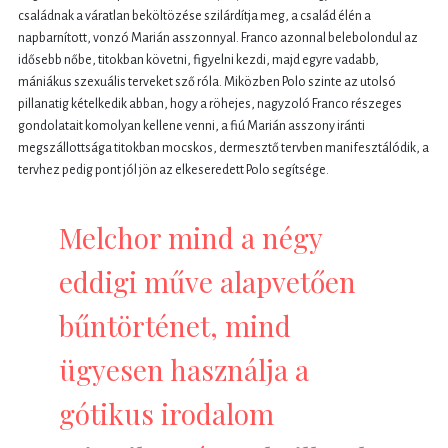
családnak a váratlan beköltözése szilárdítja meg, a család élén a
napbarnított, vonzó Marián asszonnyal. Franco azonnal belebolondul az
idősebb nőbe, titokban követni, figyelni kezdi, majd egyre vadabb,
mániákus szexuális terveket sző róla. Miközben Polo szinte az utolsó
pillanatig kételkedik abban, hogy a röhejes, nagyzoló Franco részeges
gondolatait komolyan kellene venni, a fiú Marián asszony iránti
megszállottsága titokban mocskos, dermesztő tervben manifesztálódik, a
tervhez pedig pont jól jön az elkeseredett Polo segítsége.
Melchor mind a négy
eddigi műve alapvetően
bűntörténet, mind
ügyesen használja a
gótikus irodalom