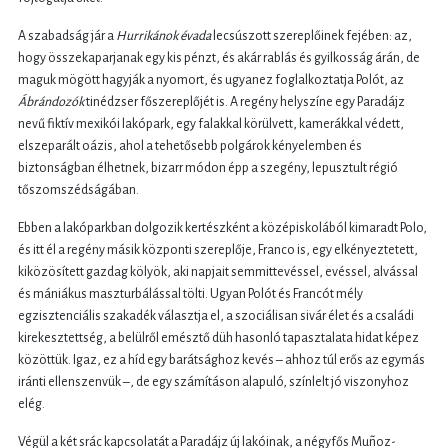
A szabadság jár a
Hurrikánok évada
lecsúszott szereplőinek fejében: az,
hogy összekaparjanak egy kis pénzt, és akár rablás és gyilkosság árán, de
maguk mögött hagyják a nyomort, és ugyanez foglalkoztatja Polót, az
Ábrándozók
tinédzser főszereplőjét is. A regény helyszíne egy Paradájz
nevű fiktív mexikói lakópark, egy falakkal körülvett, kamerákkal védett,
elszeparált oázis, ahol a tehetősebb polgárok kényelemben és
biztonságban élhetnek, bizarr módon épp a szegény, lepusztult régió
tőszomszédságában.
Ebben a lakóparkban dolgozik kertészként a középiskolából kimaradt Polo,
és itt él a regény másik központi szereplője, Franco is, egy elkényeztetett,
kiközösített gazdag kölyök, aki napjait semmittevéssel, evéssel, alvással
és mániákus maszturbálással tölti. Ugyan Polót és Francót mély
egzisztenciális szakadék választja el, a szociálisan sivár élet és a családi
kirekesztettség, a belülről emésztő düh hasonló tapasztalata hidat képez
közöttük. Igaz, ez a híd egy barátsághoz kevés – ahhoz túl erős az egymás
iránti ellenszenvük –, de egy számításon alapuló, színlelt jó viszonyhoz
elég.
Végül a két srác kapcsolatát a Paradájz új lakóinak, a négyfős Muñoz-