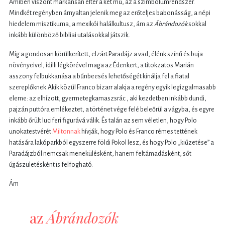
Amiben viszont markánsan eltér a két mű, az a szimbólumrendszer.
Mindkét regényben árnyaltan jelenik meg az erőteljes babonásság, a népi
hiedelem misztikuma, a mexikói halálkultusz, ám az
Ábrándozók
sokkal
inkább különböző bibliai utalásokkal játszik.
Míg a gondosan körülkerített, elzárt Paradájz a vad, élénk színű és buja
növényeivel, idilli légkörével maga az Édenkert, a titokzatos Marián
asszony felbukkanása a bűnbeesés lehetőségét kínálja fel a fiatal
szereplőknek.Akik közül Franco bizarr alakja a regény egyik legizgalmasabb
eleme: az elhízott, gyermetegkamaszsrác , aki kezdetben inkább dundi,
pajzán puttóra emlékeztet, a történet vége felé beleőrül a vágyba, és egyre
inkább őrült luciferi figurává válik. És talán az sem véletlen, hogy Polo
unokatestvérét
Miltonnak
hívják, hogy Polo és Franco rémes tettének
hatására lakóparkból egyszerre földi Pokol lesz, és hogy Polo „kiűzetése” a
Paradájzból nemcsak menekülésként, hanem feltámadásként, sőt
újjászületésként is felfogható.
Ám
az
Ábrándozók