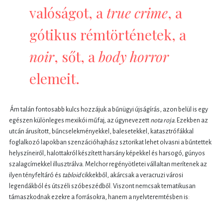
valóságot, a
true crime
, a
gótikus rémtörténetek, a
noir
, sőt, a
body horror
elemeit.
Ám talán fontosabb kulcs hozzájuk a bűnügyi újságírás, azon belül is egy
egészen különleges mexikói műfaj, az úgynevezett
nota roja.
Ezekben az
utcán árusított, bűncselekményekkel, balesetekkel, katasztrófákkal
foglalkozó lapokban szenzációhajhász sztorikat lehet olvasni a bűntettek
helyszíneiről, halottakról készített harsány képekkel és harsogó, gúnyos
szalagcímekkel illusztrálva. Melchor regényötletei vállaltan merítenek az
ilyen tényfeltáró és
tabloid
cikkekből, akárcsak a veracruzi városi
legendákból és útszéli szóbeszédből. Viszont nemcsak tematikusan
támaszkodnak ezekre a forrásokra, hanem a nyelvteremtésben is: