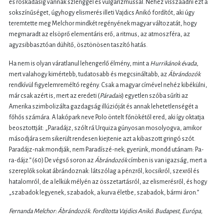
és roskadásig vannak szlenggel és vulgarizmussal. Nehéz visszaadni ezt a
sokszínűséget, úgyhogy elismerés illeti Vajdics Anikó fordítót, aki úgy
teremtette meg Melchor mindkét regényének magyar változatát, hogy
megmaradt az elsöprő elementáris erő, a ritmus, az atmoszféra, az
agyzsibbasztóan dühítő, ösztönösen taszító hatás.
Ha nem is olyan váratlanul lehengerlő élmény, mint a
Hurrikánok évada
,
mert valahogy kimértebb, tudatosabb és megcsináltabb, az
Ábrándozók
rendkívül figyelemreméltó regény. Csak a magyar címével nehéz kibékülni,
már csak azért is, mert az eredeti (
Páradais
) egyetlen szóba sűríti az
Amerika szimbolizálta gazdagság illúzióját és annak lehetetlenségét a
főhős számára. A lakópark neve Polo öntelt főnökétől ered, aki így oktatja
beosztottját: „Paradájz, szólt rá Urquiza gúnyosan mosolyogva, amikor
másodjára sem sikerült rendesen kiejtenie azt a kibaszott gringó szót.
Paradájz-nak mondják, nem Paradíszé-nek; gyerünk, mondd utánam: Pa-
ra-dájz.” (60) De végső soron az
Ábrándozók
címben is van igazság, mert a
szereplők sokat ábrándoznak: látszólag a pénzről, kocsikról, szexről és
hatalomról, de a lelkük mélyén az összetartásról, az elismerésről, és hogy
„szabadok legyenek, szabadok, a kurva életbe, szabadok, bármi áron.”
Fernanda Melchor: Ábrándozók. Fordította Vajdics Anikó. Budapest, Európa,