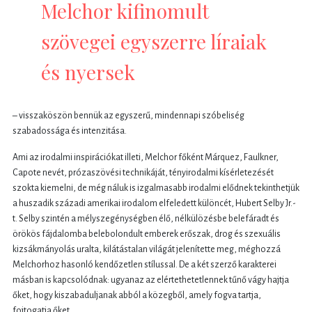
Melchor kifinomult
szövegei egyszerre líraiak
és nyersek
– visszaköszön bennük az egyszerű, mindennapi szóbeliség
szabadossága és intenzitása.
Ami az irodalmi inspirációkat illeti, Melchor főként Márquez, Faulkner,
Capote nevét, prózaszövési technikáját, tényirodalmi kísérletezését
szokta kiemelni, de még náluk is izgalmasabb irodalmi elődnek tekinthetjük
a huszadik századi amerikai irodalom elfeledett különcét, Hubert Selby Jr.-
t. Selby szintén a mélyszegénységben élő, nélkülözésbe belefáradt és
örökös fájdalomba belebolondult emberek erőszak, drog és szexuális
kizsákmányolás uralta, kilátástalan világát jelenítette meg, méghozzá
Melchorhoz hasonló kendőzetlen stílussal. De a két szerző karakterei
másban is kapcsolódnak: ugyanaz az elértethetetlennek tűnő vágy hajtja
őket, hogy kiszabaduljanak abból a közegből, amely fogva tartja,
fojtogatja őket.