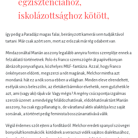
egzisztenciához,
iskolázottsághoz kötött,
így pedig a Paradájz magas falai, beirányzott kamerái sem tudják távol
tartani. Már csak azért sem, mert az erőszak már rég odabent van.
Mindazonáltal Marián asszony legalább annyira fontos szereplője ennek a
felzaklató történetnek. Polo és Franco szemszögén át papírvékonyan
ábrázolt ponyvafigura, közhelyes MILF-fantázia. Azzal, hogy Franco
önkényesen eldönti, megszerzi a nőt magának, Melchor mintha azt
mondaná: hát ez a nők sorsa ebben a világban. Minden eleve elrendeltett,
esélyük sincs beleszólni, az életüket bármikor elvehetik, nem győzhetik le
azt, ami (vagy aki) rájuk vár. Vagy mégis? A regény csúcspontja izgalmas
szerzői üzenet: a mindvégig feláldozhatónak, eldobhatónak tűnt Marián
asszony, ha csak egy pillanatig is, de váratlanul aktív alakítója lesz saját
sorsának, a történet pedig feminista bosszúnarratívává válik.
Végül érdemes szót ejteni a fordításról. Melchor eredeti spanyol szövegei
bonyolult konstrukciók: kötődnek a veracruzi vidék sajátos dialektusához,