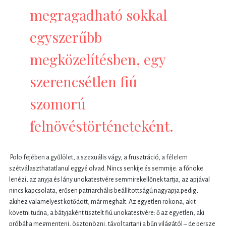
megragadható sokkal
egyszerűbb
megközelítésben, egy
szerencsétlen fiú
szomorú
felnövéstörténeteként.
Polo fejében a gyűlölet, a szexuális vágy, a frusztráció, a félelem
szétválaszthatatlanul eggyé olvad. Nincs senkije és semmije: a főnöke
lenézi, az anyja és lány unokatestvére semmirekellőnek tartja, az apjával
nincs kapcsolata, erősen patriarchális beállítottságú nagyapja pedig,
akihez valamelyest kötődött, már meghalt. Az egyetlen rokona, akit
követni tudna, a bátyjaként tisztelt fiú unokatestvére: ő az egyetlen, aki
próbálja megmenteni, ösztönözni, távol tartani a bűn világától – de persze