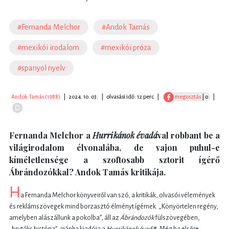
#Fernanda Melchor
#Andok Tamás
#mexikói irodalom
#mexikói próza
#spanyol nyelv
Andok Tamás (1988)
|
2024. 10. 03.
|
olvasási idő: 12 perc
|
megosztás
| 0
|
Fernanda Melchor a
Hurrikánok évadá
val robbant be a
világirodalom élvonalába, de vajon puhul-e
kíméletlensége a szoftosabb sztorit ígérő
Ábrándozókkal? Andok Tamás kritikája.
H
a Fernanda Melchor könyveiről van szó, a kritikák, olvasói vélemények
és reklámszövegek mind borzasztó élményt ígérnek. „Könyörtelen regény,
amelyben alászállunk a pokolba”, áll az
Ábrándozók
fülszövegében,
„brutális história”, ajánlja kiadója a
Hurrikánok évadá
t. Még ha elsőre