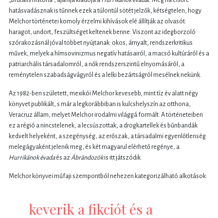
hatásvadásznak is tűnnek ezek a túlontúl sötét jelzők, kétségtelen, hogy
Melchor történetei komoly érzelmi kihívások elé állítják az olvasót:
haragot, undort, feszültséget keltenek benne. Viszont az idegborzoló
szórakozásnál jóval többet nyújtanak: okos, árnyalt, rendszerkritikus
művek, melyek a hímsovinizmus negatív hatásairól, a macsó kultúráról és a
patriarchális társadalomról, a nők rendszerszintű elnyomásáról, a
reménytelen szabadságvágyról és a lelki bezártságról mesélnek nekünk.
Az 1982-ben született, mexikói Melchor kevesebb, mint tíz év alatt négy
könyvet publikált, s már a legkorábbiban is kulcshelyszín az otthona,
Veracruz állam, melyet Melchor irodalmi világgá formált. A történeteiben
ez a régió a nincstelenek, a lecsúszottak, a drogkartellek és bűnbandák
kedvelt helyeként, a szegénység, az erőszak, a társadalmi egyenlőtlenség
melegágyaként jelenik meg, és két magyarul elérhető regénye, a
Hurrikánok évada
és az
Ábrándozók
is itt játszódik.
Melchor könyvei műfaji szempontból nehezen kategorizálható alkotások:
keverik a fikciót és a