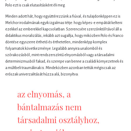
Polo ezt is csak elutasításként éli meg.
Minden adott hát, hogy együttérezzünk a fiúval, és tulajdonképpen ez is
Melchor irodalmának egyik izgalmas tétje: hogy képes-e empátiát kelteni
ezekkel az emberekkel kapcsolatban. Szerencsére szerzőnktől távol áll a
didaktikus moralizálás, inkább azt sugallja, hogy miközben Polo és Franco
döntése egyszerre érthető és érthetetlen, mindenképp komplex
folyamatok következménye. Legalább annyira unalomból és
szórakozásból, mint rendszerszíntű elnyomásból vagy a társadalmi
determinizmusból fakad, és szerepe van benne a családi környezetnek és
a múltbeli traumáknak is. Mindeközben azonban tettük mégiscsak az
erőszak univerzalitását húzza alá, bizonyítva:
az elnyomás, a
bántalmazás nem
társadalmi osztályhoz,