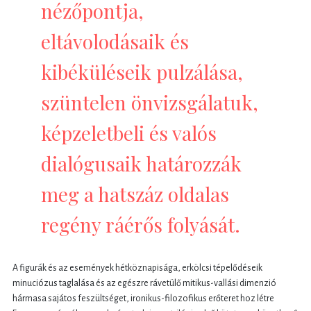
nézőpontja,
eltávolodásaik és
kibéküléseik pulzálása,
szüntelen önvizsgálatuk,
képzeletbeli és valós
dialógusaik határozzák
meg a hatszáz oldalas
regény ráérős folyását.
A figurák és az események hétköznapisága, erkölcsi tépelődéseik
minuciózus taglalása és az egészre rávetülő mitikus-vallási dimenzió
hármasa sajátos feszültséget, ironikus-filozofikus erőteret hoz létre