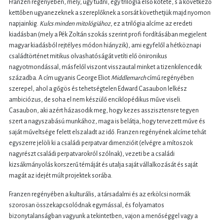
Franzen regényében, mely, úgy tudni, egy trilógia első kötete, s a következő
kettőben ugyanezeknek a szereplőknek a sorsát követhetjük majd nyomon
napjainkig.
Kulcs minden mitológiához
, ez a trilógia alcíme az eredeti
kiadásban (mely a Pék Zoltán szokás szerint profi fordításában megjelent
magyar kiadásból rejtélyes módon hiányzik), ami egyfelől a hétköznapi
családtörténet mitikus olvashatóságát vetíti elő önironikus
nagyotmondással, másfelől viszont visszautal minket a tizenkilencedik
századba. A cím ugyanis George Eliot
Middlemarch
című regényében
szerepel, ahol a gőgös és tehetségtelen Edward Casaubon lelkész
ambiciózus, de soha el nem készülő enciklopédikus műve viseli.
Casaubon, aki azért házasodik meg, hogy kezes asszisztensre tegyen
szert a nagyszabású munkához, maga is belátja, hogy tervezett műve és
saját műveltsége felett elszaladt az idő. Franzen regényének alcíme tehát
egyszerre jelöli ki a családi perpatvar dimenzióit (elvégre a mítoszok
nagyrészt családi perpatvarokról szólnak), vezeti be a családi
kizsákmányolás korszerű témáját és utalja saját vállalkozását és saját
magát az idejét múlt projektek sorába.
Franzen regényében a kulturális, a társadalmi és az erkölcsi normák
szorosan összekapcsolódnak egymással, és folyamatos
bizonytalanságban vagyunk a tekintetben, vajon a menőséggel vagy a