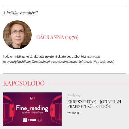
A kritika szerzőjéről
GÁCS ANNA (1970)
Irodalomkritikus, kultúrakutató, egyetemi oktató. Legutóbbi kötete:
A vágy,
hogy meghatódjunk: Tanulmányok a kortárs önéletrajz-kultúráról
(Magvető, 2020)
KAPCSOLÓDÓ
podcast
KERESZTUTAK - JONATHAN
FRANZEN KÖTETÉRŐL
2023.02.18.