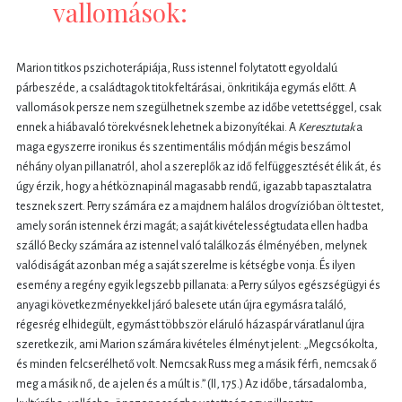
vallomások:
Marion titkos pszichoterápiája, Russ istennel folytatott egyoldalú
párbeszéde, a családtagok titokfeltárásai, önkritikája egymás előtt. A
vallomások persze nem szegülhetnek szembe az időbe vetettséggel, csak
ennek a hiábavaló törekvésnek lehetnek a bizonyítékai. A
Keresztutak
a
maga egyszerre ironikus és szentimentális módján mégis beszámol
néhány olyan pillanatról, ahol a szereplők az idő felfüggesztését élik át, és
úgy érzik, hogy a hétköznapinál magasabb rendű, igazabb tapasztalatra
tesznek szert. Perry számára ez a majdnem halálos drogvízióban ölt testet,
amely során istennek érzi magát; a saját kivételességtudata ellen hadba
szálló Becky számára az istennel való találkozás élményében, melynek
valódiságát azonban még a saját szerelme is kétségbe vonja. És ilyen
esemény a regény egyik legszebb pillanata: a Perry súlyos egészségügyi és
anyagi következményekkel járó balesete után újra egymásra találó,
régesrég elhidegült, egymást többször eláruló házaspár váratlanul újra
szeretkezik, ami Marion számára kivételes élményt jelent: „Megcsókolta,
és minden felcserélhető volt. Nemcsak Russ meg a másik férfi, nemcsak ő
meg a másik nő, de a jelen és a múlt is.” (II, 175.) Az időbe, társadalomba,