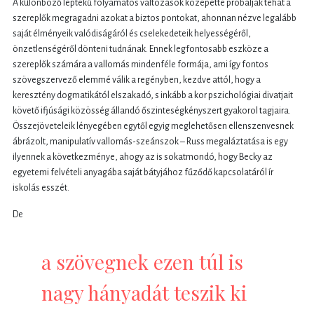
A különböző léptékű folyamatos változások közepette próbálják tehát a
szereplők megragadni azokat a biztos pontokat, ahonnan nézve legalább
saját élményeik valódiságáról és cselekedeteik helyességéről,
önzetlenségéről dönteni tudnának. Ennek legfontosabb eszköze a
szereplők számára a vallomás mindenféle formája, ami így fontos
szövegszervező elemmé válik a regényben, kezdve attól, hogy a
keresztény dogmatikától elszakadó, s inkább a kor pszichológiai divatjait
követő ifjúsági közösség állandó őszinteségkényszert gyakorol tagjaira.
Összejöveteleik lényegében egytől egyig meglehetősen ellenszenvesnek
ábrázolt, manipulatív vallomás-szeánszok – Russ megaláztatása is egy
ilyennek a következménye, ahogy az is sokatmondó, hogy Becky az
egyetemi felvételi anyagába saját bátyjához fűződő kapcsolatáról ír
iskolás esszét.
De
a szövegnek ezen túl is
nagy hányadát teszik ki