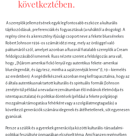
következtében.
A szereplők jellemzésének egyik legfontosabb eszköze a kulturális
tájékozódásuk, preferenciáik és fogyasztásuk (a ruháktól a drogokig). A
regény címe és a keresztény ifjúsági csoport neve a fekete bluesénekes
Robert Johnson 1936-os számát idézi meg, mely az ördöggel való
paktumáról szól, amelyet azonban a Russnál fiatalabb szereplők a Cream
feldolgozásából ismernek. Russ nézete szerint a feldolgozás arra vall,
hogy „[h]árom amerikai fickó lenyúl egy autentikus fekete-amerikai
blueslegendát, és úgy tesz, mintha a
saját
zenéjük lenne” (I, 19 – kiemelés
az eredetiben). A segédlelkésznek azonban meg kell tapasztalnia, hogy az
ő általa autentikusnak tartott kulturális és spirituális formák (Johnson
zenéjén túl például a nevadai rezervátumban élő indiánok életmódja és
istentapasztalata) és politikai döntések (például a fekete polgárjogi
mozgalmak támogatása fehérként vagy a szolgálatmegtagadás) a
következő generációk számára idegenek és átélhetetlenek, sőt egyenesen
gyanúsak.
Persze a szülők és a gyerekek generációja közötti kulturális-társadalmi-
politikai feszültség önmagában elcsépelt téma. Ami Franzen regényében