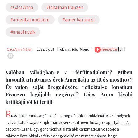
#Gács Anna
#Jonathan Franzen
#amerikai irodalom
#amerikai próza
#angol nyelv
Gács Anna (1970)
|
2022. 07. 05.
|
olvasási idő: 19 perc
|
megosztás
| 0
|
Valóban válságban-e a "férfiirodalom"? Miben
hasonlít a hatvanas évek Amerikája az itt és mosthoz?
És vajon saját öregedésére reflektál-e Jonathan
Franzen legújabb regénye? Gács Anna kiváló
kritikájából kiderül!
R
uss Hildebrandt segédlelkészt megalázták: nemkívánatos személynek
nyilvánították saját templomának Keresztút nevű ifjúsági csoportjában. A
csoport Russnál egy generációval fiatalabb karizmatikus vezetője a
rábízott fiatalokkal karöltve a segédlelkész szemére hányta, hogy