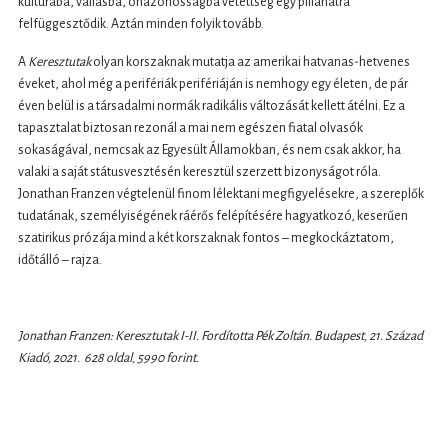
kultúrába, vallásba, önazonosságba vetettség egy pillanatra
felfüggesztődik. Aztán minden folyik tovább.
A
Keresztutak
olyan korszaknak mutatja az amerikai hatvanas-hetvenes
éveket, ahol még a perifériák perifériáján is nemhogy egy életen, de pár
éven belül is a társadalmi normák radikális változását kellett átélni. Ez a
tapasztalat biztosan rezonál a mai nem egészen fiatal olvasók
sokaságával, nemcsak az Egyesült Államokban, és nem csak akkor, ha
valaki a saját státusvesztésén keresztül szerzett bizonyságot róla.
Jonathan Franzen végtelenül finom lélektani megfigyelésekre, a szereplők
tudatának, személyiségének ráérős felépítésére hagyatkozó, keserűen
szatirikus prózája mind a két korszaknak fontos – megkockáztatom,
időtálló – rajza.
Jonathan Franzen: Keresztutak I-II. Fordította Pék Zoltán. Budapest, 21. Század
Kiadó, 2021. 628 oldal, 5990 forint.