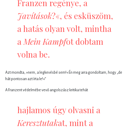
Franzen regénye, a
Javítások
?«, és esküszöm,
a hatás olyan volt, mintha
a
Mein Kampf
ot dobtam
volna be.
Azt mondta, »nem, a legkevésbé sem!« Én meg arra gondoltam, hogy „de
hát pontosan azt írta le!«”
A Franzent védelmébe vevő angolszász kritika tehát
hajlamos úgy olvasni a
Keresztutak
at, mint a