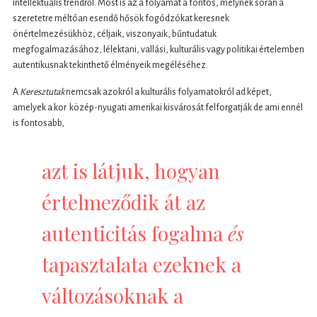
intellektuális trendről. Most is az a folyamat a fontos, melynek során a
szeretetre méltóan esendő hősök fogódzókat keresnek
önértelmezésükhöz, céljaik, viszonyaik, bűntudatuk
megfogalmazásához, lélektani, vallási, kulturális vagy politikai értelemben
autentikusnak tekinthető élményeik megéléséhez.
A
Keresztutak
nemcsak azokról a kulturális folyamatokról ad képet,
amelyek a kor közép-nyugati amerikai kisvárosát felforgatják de ami ennél
is fontosabb,
azt is látjuk, hogyan
értelmeződik át az
autenticitás fogalma
és
tapasztalata ezeknek a
változásoknak a