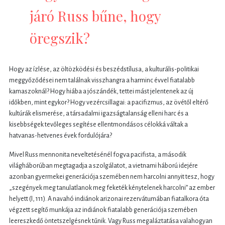
járó Russ bűne, hogy
öregszik?
Hogy az ízlése, az öltözködési és beszédstílusa, a kulturális-politikai
meggyőződései nem találnak visszhangra a harminc évvel fiatalabb
kamaszoknál? Hogy hiába a jószándék, tettei mást jelentenek az új
időkben, mint egykor? Hogy vezércsillagai: a pacifizmus, az övétől eltérő
kultúrák elismerése, a társadalmi igazságtalanság elleni harc és a
kisebbségek tevőleges segítése ellentmondásos célokká váltak a
hatvanas-hetvenes évek fordulójára?
Mivel Russ mennonita neveltetésénél fogva pacifista, a második
világháborúban megtagadja a szolgálatot, a vietnami háború idejére
azonban gyermekei generációja szemében nem harcolni annyit tesz, hogy
„szegények meg tanulatlanok meg feketék kénytelenek harcolni” az ember
helyett (I, 111). A navahó indiánok arizonai rezervátumában fiatalkora óta
végzett segítő munkája az indiánok fiatalabb generációja szemében
leereszkedő öntetszelgésnek tűnik. Vagy Russ megaláztatása valahogyan