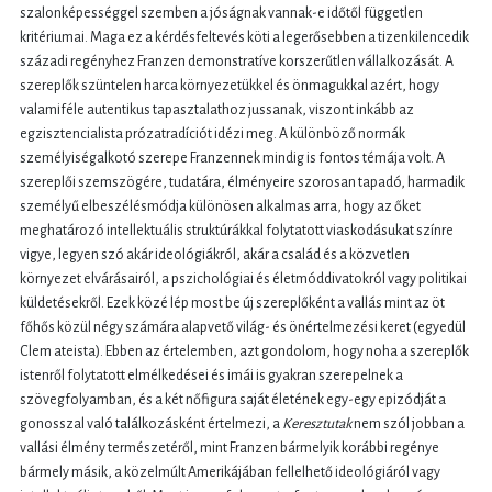
szalonképességgel szemben a jóságnak vannak-e időtől független
kritériumai. Maga ez a kérdésfeltevés köti a legerősebben a tizenkilencedik
századi regényhez Franzen demonstratíve korszerűtlen vállalkozását. A
szereplők szüntelen harca környezetükkel és önmagukkal azért, hogy
valamiféle autentikus tapasztalathoz jussanak, viszont inkább az
egzisztencialista prózatradíciót idézi meg. A különböző normák
személyiségalkotó szerepe Franzennek mindig is fontos témája volt. A
szereplői szemszögére, tudatára, élményeire szorosan tapadó, harmadik
személyű elbeszélésmódja különösen alkalmas arra, hogy az őket
meghatározó intellektuális struktúrákkal folytatott viaskodásukat színre
vigye, legyen szó akár ideológiákról, akár a család és a közvetlen
környezet elvárásairól, a pszichológiai és életmóddivatokról vagy politikai
küldetésekről. Ezek közé lép most be új szereplőként a vallás mint az öt
főhős közül négy számára alapvető világ- és önértelmezési keret (egyedül
Clem ateista). Ebben az értelemben, azt gondolom, hogy noha a szereplők
istenről folytatott elmélkedései és imái is gyakran szerepelnek a
szövegfolyamban, és a két nőfigura saját életének egy-egy epizódját a
gonosszal való találkozásként értelmezi, a
Keresztutak
nem szól jobban a
vallási élmény természetéről, mint Franzen bármelyik korábbi regénye
bármely másik, a közelmúlt Amerikájában fellelhető ideológiáról vagy