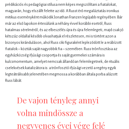
prédikációs és pedagógiai stílusa nem képes megszólítani a fiatalokat,
magyarán, hogy elszállt felette az idő. A Russt érő megaláztatás ironikus
mitikus eseményként működik Jonathan Franzen legújabb regényében. Bár
már az első lapokon értesülünk a néhány évvel korábbi esetről, Russ
hatalmas sérelméről, és az elbeszélés újra és újra felemlegeti, majd csak jó
kétszáz oldallal később olvashatjuk el részletesen, mi is történt azon a
bizonyos kiránduláson, ahol Russ ciki figuraként lepleződött le a reábízott
fiatalok – köztük saját nagyobbik fia – szemében. Russ trónfosztása az
egyházközség ifjúsági csoportja és saját gyermekei számára is
kulcsmomentum, amelyet nemcsak állandóan felemlegetnek, de rituális
cselekvések katalizátora is: a trónfosztó ifjúsági vezető a regény egyik
legteátrálisabb jelenetében megmossa a korábban általa porba alázott
Russ lábát.
De vajon tényleg annyi
volna mindössze a
negyvenes évei vége felé