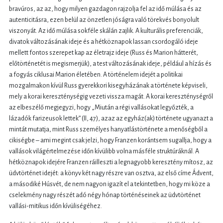
bravúros, az az, hogy milyen gazdagon rajzolja fel az idő múlása és az
autenticitásra, ezen belül az önzetlen jóságra való törekvés bonyolult
viszonyát. Az idő múlása sokféle skálán zajlik. A kulturális preferenciák,
divatok változásának ideje és a hétköznapok lassan csordogáló ideje
mellett fontos szerepet kap az életrajz ideje (Russ és Marion hátterét,
előtörténetét is megismerjük), a test változásának ideje, például a hízás és
a fogyás ciklusai Marion életében. A történelem idejét a politikai
mozgalmakon kívül Russ gyerekkori kisegyházának a története képviseli,
mely a korai kereszténységig vezeti vissza magát. A korai kereszténységről
az elbeszélő megjegyzi, hogy „Miután a régi vallásokat legyőzték, a
lázadók farizeusok lettek” (II, 47), azaz az egyház(ak) története ugyanazt a
mintát mutatja, mint Russ személyes hanyatlástörténete a menőségből a
cikiségbe – ami megint csak jelzi, hogy Franzen korántsem sugallja, hogy a
vallások világértelmezése időn kívülibb volna másféle struktúráknál. A
hétköznapok idejére Franzen ráilleszti a legnagyobb keresztény mítosz, az
üdvtörténet idejét: a könyv két nagy részre van osztva, az első címe Ádvent,
a másodiké Húsvét, de nem nagyon igazít el a tekintetben, hogy mi köze a
cselekmény nagy részét adó négy hónap történéseinek az üdvtörténet
vallási-mitikus időn kívüliségéhez.