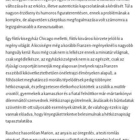
változása és az erkölcs, illetve autenticitás kapcsolatának a kérdését. Túl a
nagyon érzékeny és humoros figurateremtésen, ennek a problémának a
komplex, de alapvetően szkeptikus megfogalmazása volt számomra a
legizgalmasabb a
Keresztutak
ban.
Egy fiktív kisegyház Chicago melletti, fiktív kisvárosi körzete jelöli ki a
regény világát. A kicsiségre még a korábbi Franzen-regényeknél is nagyobb
hangsúly kerül: Russ még csak nem is lelkésze ennek a miniatűr világnak,
csak segédlelkésze, az egyházközségnek nem is az egészét, csak az
ifjúsági csoportját ismerjük meg alaposan (melynek rajza Franzen
esszéiből kikövetkeztethetően önéletrajzi élményeken alapul), a
főhősöket meghatározó morális tépelődések pedig többnyire
hétköznapiak, és jellegzetesen életkorhoz kötöttek: a szülők a
midlife
crisis
tól, gyermekeik a kamaszkor és a fiatal felnőttkor már-már tankönyvi
dilemmáitól szenvednek. Hétköznapi gyötrelmeik, árulásaik és bűntudatuk
szövetén itt-ott súlyosabb események ütnek át, de valahogy ezek is úgy
vannak előadva, hogy lényegüket tekintve belesimulnak a hétköznapiság
tapasztalatába.
Russhoz hasonlóan Marion, az anya is az öregedés, a testi romlás