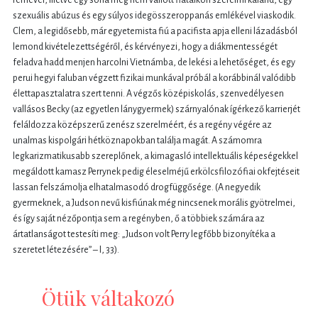
rémével, illetve egy soha meg nem vallott fiatalkori szerelmi kaland, egy
szexuális abúzus és egy súlyos idegösszeroppanás emlékével viaskodik.
Clem, a legidősebb, már egyetemista fiú a pacifista apja elleni lázadásból
lemond kivételezettségéről, és kérvényezi, hogy a diákmentességét
feladva hadd menjen harcolni Vietnámba, de lekési a lehetőséget, és egy
perui hegyi faluban végzett fizikai munkával próbál a korábbinál valódibb
élettapasztalatra szert tenni. A végzős középiskolás, szenvedélyesen
vallásos Becky (az egyetlen lánygyermek) szárnyalónak ígérkező karrierjét
feláldozza középszerű zenész szerelméért, és a regény végére az
unalmas kispolgári hétköznapokban találja magát. A számomra
legkarizmatikusabb szereplőnek, a kimagasló intellektuális képeségekkel
megáldott kamasz Perrynek pedig éleselméjű erkölcsfilozófiai okfejtéseit
lassan felszámolja elhatalmasodó drogfüggősége. (A negyedik
gyermeknek, a Judson nevű kisfiúnak még nincsenek morális gyötrelmei,
és így saját nézőpontja sem a regényben, ő a többiek számára az
ártatlanságot testesíti meg: „Judson volt Perry legfőbb bizonyítéka a
szeretet létezésére” – I, 33).
Ötük váltakozó