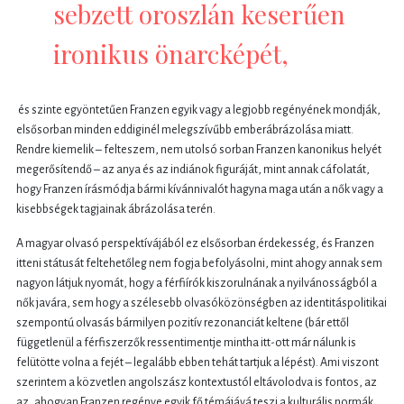
sebzett oroszlán keserűen
ironikus önarcképét,
és szinte egyöntetűen Franzen egyik vagy a legjobb regényének mondják,
elsősorban minden eddiginél melegszívűbb emberábrázolása miatt.
Rendre kiemelik – felteszem, nem utolsó sorban Franzen kanonikus helyét
megerősítendő – az anya és az indiánok figuráját, mint annak cáfolatát,
hogy Franzen írásmódja bármi kívánnivalót hagyna maga után a nők vagy a
kisebbségek tagjainak ábrázolása terén.
A magyar olvasó perspektívájából ez elsősorban érdekesség, és Franzen
itteni státusát feltehetőleg nem fogja befolyásolni, mint ahogy annak sem
nagyon látjuk nyomát, hogy a férfiírók kiszorulnának a nyilvánosságból a
nők javára, sem hogy a szélesebb olvasóközönségben az identitáspolitikai
szempontú olvasás bármilyen pozitív rezonanciát keltene (bár ettől
függetlenül a férfiszerzők ressentimentje mintha itt-ott már nálunk is
felütötte volna a fejét – legalább ebben tehát tartjuk a lépést). Ami viszont
szerintem a közvetlen angolszász kontextustól eltávolodva is fontos, az
az, ahogyan Franzen regénye egyik fő témájává teszi a kulturális normák