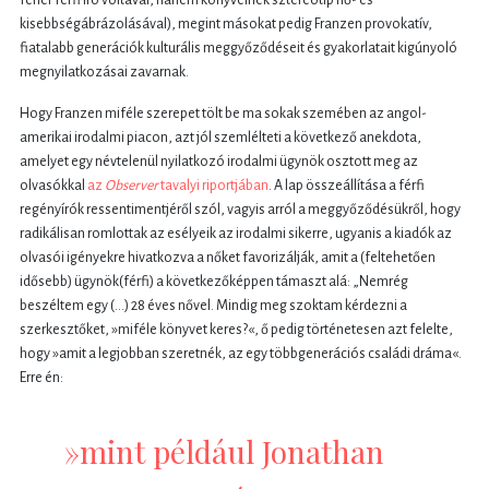
fehér férfi író voltával, hanem könyveinek sztereotip nő- és
kisebbségábrázolásával), megint másokat pedig Franzen provokatív,
fiatalabb generációk kulturális meggyőződéseit és gyakorlatait kigúnyoló
megnyilatkozásai zavarnak.
Hogy Franzen miféle szerepet tölt be ma sokak szemében az angol-
amerikai irodalmi piacon, azt jól szemlélteti a következő anekdota,
amelyet egy névtelenül nyilatkozó irodalmi ügynök osztott meg az
olvasókkal
az
Observer
tavalyi riportjában
. A lap összeállítása a férfi
regényírók ressentimentjéről szól, vagyis arról a meggyőződésükről, hogy
radikálisan romlottak az esélyeik az irodalmi sikerre, ugyanis a kiadók az
olvasói igényekre hivatkozva a nőket favorizálják, amit a (feltehetően
idősebb) ügynök(férfi) a következőképpen támaszt alá: „Nemrég
beszéltem egy (…) 28 éves nővel. Mindig meg szoktam kérdezni a
szerkesztőket, »miféle könyvet keres?«, ő pedig történetesen azt felelte,
hogy »amit a legjobban szeretnék, az egy többgenerációs családi dráma«.
Erre én:
»mint például Jonathan