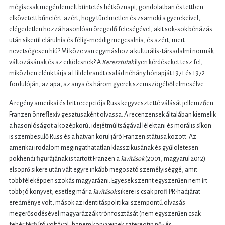
mégiscsak megérdemelt büntetés hétköznapi, gondolatban és tettben
elkövetett bűneiért: azért, hogy türelmetlen és zsarnoki a gyerekeivel,
elégedetlen hozzá hasonlóan öregedő feleségével, akit sok-sok bénázás
után sikerül elárulnia és félig-meddig megcsalnia, és azért, mert
nevetségesen hiú? Mi köze van egymáshoz a kulturális-társadalmi normák
változásának és az erkölcsnek? A
Keresztutak
ilyen kérdéseket tesz fel,
miközben elénk tárja a Hildebrandt család néhány hónapját 1971 és 1972
fordulóján, az apa, az anya és három gyerek szemszögéből elmesélve.
A regény amerikai és brit recepciója Russ kegyvesztetté válását jellemzően
Franzen önreflexív gesztusaként olvassa. A recenzensek általában kiemelik
a hasonlóságot a középkorú, idejétmúltságával lélektani és morális síkon
is szembesülő Russ és a hatvan körül járó Franzen státusa között. Az
amerikai irodalom megingathatatlan klasszikusának és gyűlöletesen
pökhendi figurájának is tartott Franzen a
Javítások
(2001, magyarul 2012)
elsöprő sikere után vált egyre inkább megosztó személyiséggé, amit
többféleképpen szokás magyarázni. Egyesek szerint egyszerűen nem írt
több jó könyvet, esetleg már a
Javítások
sikere is csak profi PR-hadjárat
eredménye volt, mások az identitáspolitikai szempontú olvasás
megerősödésével magyarázzák trónfosztását (nem egyszerűen csak