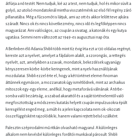
átfúrja a nő testét. Nem tudjuk, kié az a test, nem tudjuk, hol és mikor süvít a
golyó, az utolsó mondatoknál mintha visszatérnénk az első fél regény záró
pillanatába. Még a fűcsomót is látjuk, ami az ott és akkor lelőtt teve ajkára
száradt. Nincs ok és nincs következmény, nincs idő és legfőképpen nincs
magyarázat. Ami valóságos, az csupán a sivatag, a katonák és egy kutya
ugatása. Semmi nem változott az 1949-es augusztusi nap óta.
A Berlinben élő Adania Shibli több mint tíz évig írta ezt a 130 oldalas regényt;
kereste azt a nyelvet, amelyet a fájdalom alakít, a szorongás, a rettegés
nyelvét, azt, amelyikben a szavak, mondatok, bekezdések ugyanúgy
kényszeresen körbe-körbe keringenek, mint a nyelv használójának
mozdulatai. Shibli ezzel érte el, hogy a két történet elemei finoman
áttűnnek egymáson, a mozzanatok úgy ismétlődnek, mint az archaikus
mítoszok egy-egy eleme, anélkül, hogy metaforává válnának. A térbe-
sorsba való bezártság, a szabad akarattól és a saját történelemtől való
megfosztottság a módszeres kutatás helyett csupán impulzusokra épült
keresgélést enged meg, a múlt és a jelen kapcsolata nem ok-okozati
összefüggésként rajzolódik ki, hanem valami rejtett belső szálként.
Palesztin szépirodalmi mű ritkán olvasható magyarul. A különleges
alkalom nem kevésbé különleges fordítói munkával párosult: Shibli