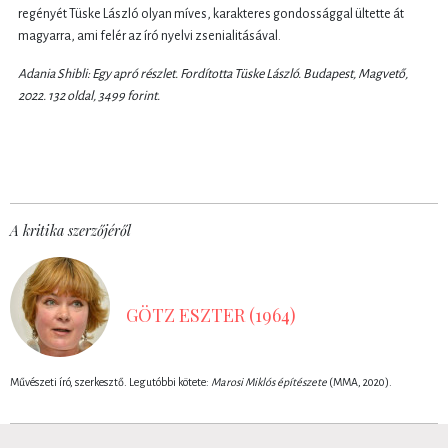
regényét Tüske László olyan míves, karakteres gondossággal ültette át
magyarra, ami felér az író nyelvi zsenialitásával.
Adania Shibli: Egy apró részlet. Fordította Tüske László. Budapest, Magvető,
2022. 132 oldal, 3499 forint.
A kritika szerzőjéről
GÖTZ ESZTER (1964)
Művészeti író, szerkesztő. Legutóbbi kötete:
Marosi Miklós építészete
(MMA, 2020).