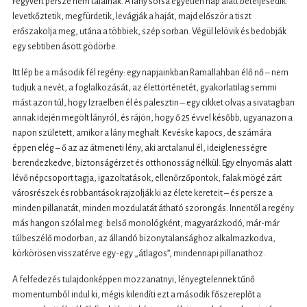
Fegyvert persze nem találnak. A lány sorsa egyetlen nap alatt beteljesedik:
levetkőztetik, megfürdetik, levágják a haját, majd először a tiszt
erőszakolja meg, utána a többiek, szép sorban. Végül lelövik és bedobják
egy sebtiben ásott gödörbe.
Itt lép be a második fél regény: egy napjainkban Ramallahban élő nő – nem
tudjuk a nevét, a foglalkozását, az élettörténetét, gyakorlatilag semmi
mást azon túl, hogy Izraelben él és palesztin – egy cikket olvas a sivatagban
annak idején megölt lányról, és rájön, hogy ő 25 évvel később, ugyanazon a
napon született, amikor a lány meghalt. Kevéske kapocs, de számára
éppen elég – ő az az átmeneti lény, aki arctalanul él, ideiglenességre
berendezkedve, biztonságérzet és otthonosság nélkül. Egy elnyomás alatt
lévő népcsoport tagja, igazoltatások, ellenőrzőpontok, falak mögé zárt
városrészek és robbantások rajzolják ki az élete kereteit – és persze a
minden pillanatát, minden mozdulatát átható szorongás. Innentől a regény
más hangon szólal meg: belső monológként, magyarázkodó, már-már
túlbeszélő modorban, az állandó bizonytalansághoz alkalmazkodva,
körkörösen visszatérve egy-egy „átlagos”, mindennapi pillanathoz.
A felfedezés tulajdonképpen mozzanatnyi, lényegtelennek tűnő
momentumból indul ki, mégis kilendíti ezt a második főszereplőt a