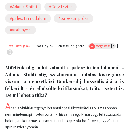
#Adania Shibli
#Götz Eszter
#palesztin irodalom
#palesztin próza
#arab nyelv
Götz Eszter (1964)
|
2022. 09. 06.
|
olvasási idő: 7 perc
|
megosztás
| 0
|
Mifelénk alig tudni valamit a palesztin irodalomról -
Adania Shibli alig százharminc oldalas kisregénye
viszont a nemzetközi Booker-díj hosszúlistájára is
felkerült - és elbűvölte kritikusunkat, Götz Esztert is.
De mi lehet a titka?
A
dania Shibli kisregénye két fiatal nő találkozásáról szól. Ez azonban
nem mindennapi módon történik, hiszen az egyik már vagy fél évszázada
halott, amikor a másik – ismeretlenül – kapcsolatba lép vele, egy véletlen,
apró részlet nyomán.