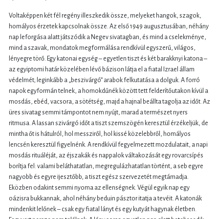
Voltaképpen két fél regény illeszkedik össze, melyeket hangok, szagok,
homályos érzetek kapcsolnak össze. Az első 1949 augusztusában, néhány
nap leforgása alatt játszódik a Negev sivatagban, és mind a cselekménye,
mind a szavak, mondatok megformálása rendkívül egyszerű, világos,
lényegre törő. Egy katonai egység – egyetlen tiszt és két barakknyi katona –
az egyiptomi határ közelében lévő bázison látja el a fiatal Izrael állam
védelmét; leginkább a „beszivárgó” arabok felkutatása a dolguk. A forró
napok egyformán telnek, a homokdűnék között tett felderítőutakon kívül a
mosdás, ebéd, vacsora, a sötétség, majd a hajnal beállta tagolja az időt. Az
üres sivatag semmi támpontot nem nyújt, marad a természet nyers
ritmusa. A lassan szivárgó időt a tiszt szemszögén keresztül érzékeljük, de
mintha őt is hátulról, hol messziről, hol kissé közelebbről, homályos
lencsén keresztül figyelnénk. A rendkívül fegyelmezett mozdulatait, a napi
mosdás rituáléját, az éjszakák és nappalok váltakozását egy rovarcsípés
borítja fel: valami beláthatatlan, megregulázhatatlan történt, a seb egyre
nagyobb és egyre ijesztőbb, a tiszt egész szervezetét megtámadja.
Eközben odakint semmi nyoma az ellenségnek. Végül egyik nap egy
oázisra bukkannak, ahol néhány beduin pásztor itatja a tevéit. A katonák
mindenkit lelőnek – csak egy fiatal lányt és egy kutyát hagynak életben.