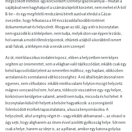
megszokott életéből. Egy kölcsönkért személyi igazolvánnyal – miután a
sajátjával nem hagyhatja el a számára kijelölt körzetet, nem mehet el A-ból
B-be – és egy megfelelő rendszámú bérelt autóval elindul a Gázai-
övezetbe, hogy felkutassa a fél évszázaddal korábbi történet
dokumentumait és helyszínét. Ahogyan az idő, úgy a tér is bizonytalan:
nem igazodik ki a térképeken, nem tudja, melyik úton van éppen lezárás,
hol vannak a mobil ellenőrzőpontok, eltűntek a tájból a korábbról ismert
arab falvak, a térképen már a nevük sem szerepel.
Az út, mint klasszikus irodalmi toposz, ebben a helyzetben nem képes
segíteni az önismeretet, sem a világban való tájékozódást; inkább csak egy
belső kapcsolódást jelent az ismeretlen múlthoz, egy hajdani, időközben
arctalanná és sorstalanná vált közösséghez. A nő által bejárt útvonal nem
egyenes, nem céltudatos: inkább mintha valami folyton mozgó helyzetű
mágnes vonzaná hol erre, hol arra, többször visszatérve egy-egy helyre,
körkörösen kerülgetve valamit, amiről nem tudja, micsoda és hol lehet. A
bizonytalan külső tér helyett a belsőre hagyatkozik: a szorongástól
fölerősödött érzékek tapasztalataira, a kusza benyomásokra. A
helyszínről, ahol a regény véget ér – vagy inkább abbamarad –, az olvasó is
úgy sejti, hogy alighanem az ötven évvel azelőtti gyilkosság helye. Sőt nem
csak a helye, hanem az ideje is, az a pillanat, amikor egy katona golyója