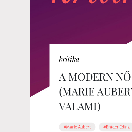
kritika
A MODERN NŐ
(MARIE AUBER
VALAMI)
#Marie Aubert
#Bráder Edina