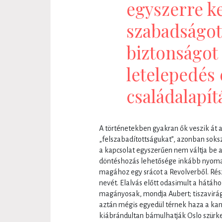
egyszerre ke
szabadságot,
biztonságot 
letelepedés 
családalapít
A történetekben gyakran ők veszik át a
„felszabadítottságukat”, azonban soks
a kapcsolat egyszerűen nem váltja be a
döntéshozás lehetősége inkább nyomaszt
magához egy srácot a Revolverből. Rész
nevét. Elalvás előtt odasimult a hátáh
magányosak, mondja Aubert; tiszavirág
aztán mégis egyedül térnek haza a ka
kiábrándultan bámulhatják Oslo szürke