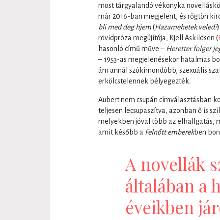
most tárgyalandó vékonyka novellásköt
már 2016-ban megjelent, és rögtön kiro
bli med deg hjem
(
Hazamehetek veled?
rövidpróza megújítója, Kjell Askildsen (
hasonló című műve –
Heretter folger je
– 1953-as megjelenésekor hatalmas botr
ám annál szókimondóbb, szexuális sza
erkölcstelennek bélyegezték.
Aubert nem csupán címválasztásban köve
teljesen lecsupaszítva, azonban ő is sz
melyekben jóval több az elhallgatás, 
amit később a
Felnőtt emberek
ben bont
A novellák s
általában a
éveikben jár