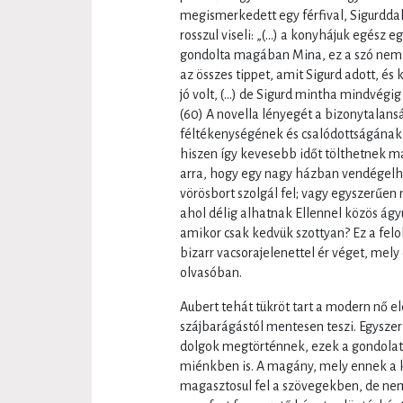
megismerkedett egy férfival, Sigurddal
rosszul viseli: „(…) a konyhájuk egész
gondolta magában Mina, ez a szó nem va
az összes tippet, amit Sigurd adott, és
jó volt, (…) de Sigurd mintha mindvégig 
(60) A novella lényegét a bizonytalan
féltékenységének és csalódottságának va
hiszen így kevesebb időt tölthetnek maj
arra, hogy egy nagy házban vendégelhe
vörösbort szolgál fel; vagy egyszerűen
ahol délig alhatnak Ellennel közös ág
amikor csak kedvük szottyan? Ez a felo
bizarr vacsorajelenettel ér véget, mely
olvasóban.
Aubert tehát tükröt tart a modern nő e
szájbarágástól mentesen teszi. Egysze
dolgok megtörténnek, ezek a gondolat
miénkben is. A magány, mely ennek a
magasztosul fel a szövegekben, de nem