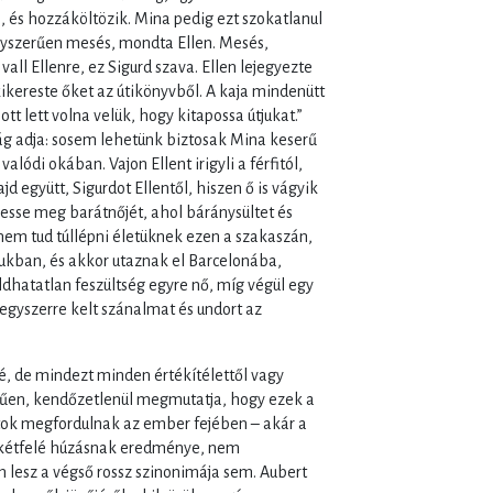
, és hozzáköltözik. Mina pedig ezt szokatlanul
 egyszerűen mesés, mondta Ellen. Mesés,
ll Ellenre, ez Sigurd szava. Ellen lejegyezte
 kikereste őket az útikönyvből. A kaja mindenütt
ott lett volna velük, hogy kitapossa útjukat.”
ság adja: sosem lehetünk biztosak Mina keserű
lódi okában. Vajon Ellent irigyli a férfitól,
d együtt, Sigurdot Ellentől, hiszen ő is vágyik
sse meg barátnőjét, ahol báránysültet és
 nem tud túllépni életüknek ezen a szakaszán,
yukban, és akkor utaznak el Barcelonába,
ldhatatlan feszültség egyre nő, míg végül egy
 egyszerre kelt szánalmat és undort az
lé, de mindezt minden értékítélettől vagy
rűen, kendőzetlenül megmutatja, hogy ezek a
ok megfordulnak az ember fejében – akár a
 kétfelé húzásnak eredménye, nem
 lesz a végső rossz szinonimája sem. Aubert