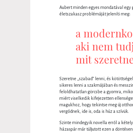
Aubert minden egyes mondatával egy g
életszakasz problémáját jeleníti meg:
a modernkori
aki nem tudj
mit szeretne
Szeretne „szabad” lenni, és kötöttsége
sikeres lenni a szakmájában és messzire
feloldhatatlan görcsbe a gyomra, mikor
miért viselkedik kifejezetten ellenség
magukhoz, hogy tekintse meg új otthon
vergődnek, ide is, oda is húz a szívük.
Szinte mindegyik novella erről a kétely
házaspár már túljutott ezen a döntésen