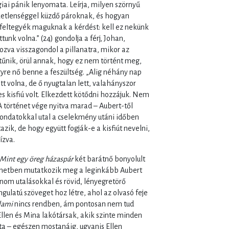
ai pánik lenyomata. Leírja, milyen szörnyű
etlenséggel küzdő pároknak, és hogyan
 feltegyék maguknak a kérdést: kell ez nekünk
unk volna.” (24) gondolja a férj, Johan,
zva visszagondol a pillanatra, mikor az
tűnik, örül annak, hogy ez nem történt meg,
yre nő benne a feszültség. „Alig néhány nap
ett volna, de ő nyugtalan lett, valahányszor
s kisfiú volt. Elkezdett kötődni hozzájuk. Nem
) A történet vége nyitva marad – Aubert-től
mondatokkal utal a cselekmény utáni időben
zik, de hogy együtt fogják-e a kisfiút nevelni,
ízva.
Mint egy öreg házaspár
két barátnő bonyolult
ténetben mutatkozik meg a leginkább Aubert
finom utalásokkal és rövid, lényegretörő
ulatú szöveget hoz létre, ahol az olvasó feje
lami
nincs rendben, ám pontosan nem tud
Ellen és Mina lakótársak, akik szinte minden
ta – egészen mostanáig, ugyanis Ellen