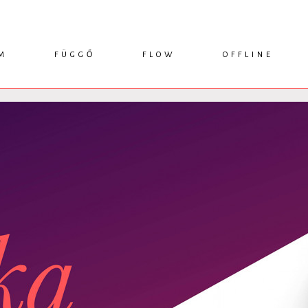
M
FÜGGŐ
FLOW
OFFLINE
ESSZÉ
HÍR
1749 KÖNYVEK
KRITIKA
INTERJÚ
RENDEZVÉNYEK
TANULMÁNY
MŰHELYNAPLÓ
PODCAST
IKSZEK
TOPLISTA