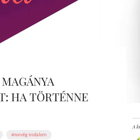
 MAGÁNYA
T: HA TÖRTÉNNE
A kr
#norvég irodalom