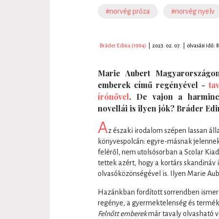
#norvég próza
#norvég nyelv
Bráder Edina (1994)
|
2023. 02. 07.
|
olvasási idő: 
Marie Aubert Magyarországon 
emberek című regényével -
ta
írónővel
. De vajon a harminc
novellái is ilyen jók? Bráder Edi
A
z északi irodalom szépen lassan ál
könyvespolcán: egyre-másnak jelennek
feléről, nem utolsósorban a Scolar Kia
tettek azért, hogy a kortárs skandiná
olvasóközönségével is. Ilyen Marie Aub
Hazánkban fordított sorrendben ismer
regénye, a gyermektelenség és termé
Felnőtt emberek
már tavaly olvasható v