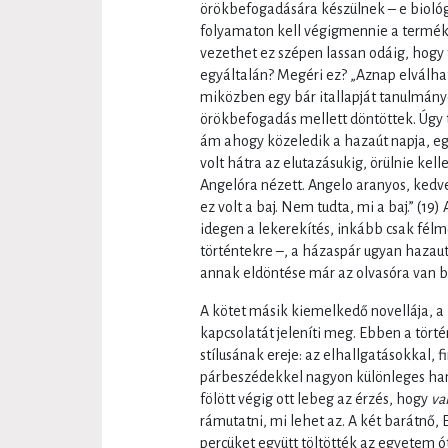
örökbefogadására készülnek – e biológi
folyamaton kell végigmennie a termék
vezethet ez szépen lassan odáig, hogy
egyáltalán? Megéri ez? „Aznap elválhatt
miközben egy bár itallapját tanulmányo
örökbefogadás mellett döntöttek. Úgy 
ám ahogy közeledik a hazaút napja, eg
volt hátra az elutazásukig, örülnie kell
Angelóra nézett. Angelo aranyos, kedve
ez volt a baj. Nem tudta, mi a baj.” (19
idegen a lekerekítés, inkább csak fél
történtekre –, a házaspár ugyan hazauta
annak eldöntése már az olvasóra van b
A kötet másik kiemelkedő novellája, a
kapcsolatát jeleníti meg. Ebben a tör
stílusának ereje: az elhallgatásokkal, 
párbeszédekkel nagyon különleges hang
fölött végig ott lebeg az érzés, hogy
va
rámutatni, mi lehet az. A két barátnő, 
percüket együtt töltötték az egyetem ó