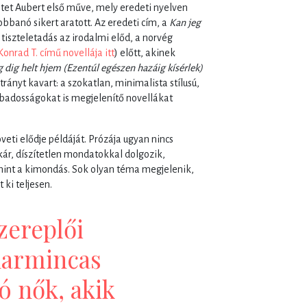
et Aubert első műve, mely eredeti nyelven
bbanó sikert aratott. Az eredeti cím, a
Kan jeg
) tiszteletadás az irodalmi előd, a norvég
Konrad T. című novellája itt
) előtt, akinek
g dig helt hjem (Ezentúl egészen hazáig kísérlek)
ányt kavart: a szokatlan, minimalista stílusú,
badosságokat is megjelenítő novellákat
ti elődje példáját. Prózája ugyan nincs
ikár, díszítetlen mondatokkal dolgozik,
mint a kimondás. Sok olyan téma megjelenik,
 ki teljesen.
zereplői
 harmincas
ó nők, akik