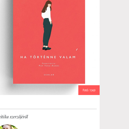
Fotó: 1749
itika szerzőjéről