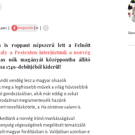
megosztás
| 0
8 perc
|
|
Skand
is roppant népszerű lett a Felnőtt
valy a Pestexten interjúztunk a norvég
as nők magányát középpontba állító
na 1749-debütjéből kiderül!
landó vendég lesz a magyar olvasók
 meg a legfrissebb művek a világ hűvösebbik
dó gondozásában, akik már eddig is sokat
v irodalmat megismertessék hazánk
ert novelláskötete, a
Ha történne valami
is.
kedtünk a norvég írónő munkásságával:
kenység végességének megélését tematizáló
olt magyar fordításban is. Valójában azonban e