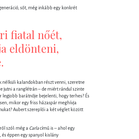
eneráció, sőt, még inkább egy konkrét
 fiatal nőét,
a eldönteni,
.
k nélküli kalandokban részt venni, szeretne
 jutni a ranglétrán – de miért rándul szinte
 legjobb barátnője bejelenti, hogy terhes? És
esen, mikor egy friss házaspár meghívja
ukat? Aubert szereplői a két véglet között
ről szól: még a
Carla
című is – ahol egy
, és éppen egy spanyol kislány