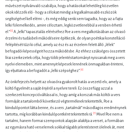
művészet nyilvánvaló szabálya, hogy a hatásokat lehetőleg közvetlen
okok idézzék elő - hogy a célokat mindig a legalkalmasabb eszközök
segítségével kell elérni -, és még eddig senki sem tagadta, hogy az a fajta
lelki fölemelkedés, amire céloztam, legközvetlenebbül a versben érhető
[5]
el.”
A „lelki” tapasztalás eléréséhez Poe a vers megalkotásában az olvasó
érzelmi és tudásbeli működéseire építkezik, de olyan poétikai konstelláció
felépítését tűzi ki célul, amely az ész és az érzelem felett álló „lélek”
befogadói képességeit hozza működésbe. Az ehhez szükséges összetett
lírai szerkezetek célja, hogy több jelentéstartományt nyissanak meg a vers
nyelvi elemeiben, mint amennyit képesek lennének önmagukban érinteni,
[6]
így eljuttatva a befogadót a „lelki szépséghez”.
Az önkifejezés helyett az olvasóra gyakorolt hatás a vezető elv, amely a
költő figyelmét a saját énjéről a nyelvre tereli. Ez összefügg azzal a
szerkezeti koncepcióváltással is, hogy amíg a korszak más költői a vers
formáját a tartalomból következő végterméknek tekintették, Poe a
kiindulópontot látta benne, és a vers „tartalmát” másodlagos eredménynek
[7]
tartotta, míg korábban kiindulópontként tekintettek rá.
Mivel Poe nem a
tartalmi, hanem formai szempontok alapján alakítja a verset, a formában
az egymásra ható verselemek sokkal tágabb jelentésteret ölelnek át, mint