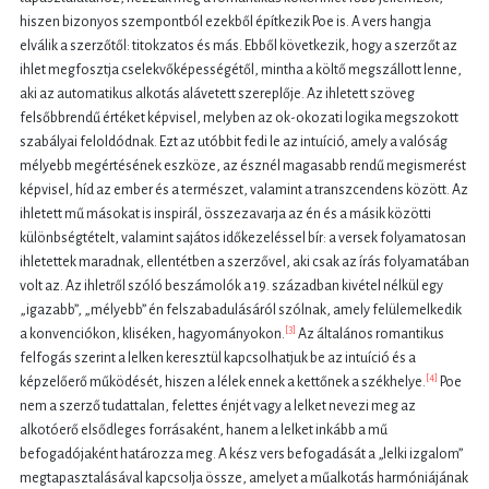
hiszen bizonyos szempontból ezekből építkezik Poe is. A vers hangja
elválik a szerzőtől: titokzatos és más. Ebből következik, hogy a szerzőt az
ihlet megfosztja cselekvőképességétől, mintha a költő megszállott lenne,
aki az automatikus alkotás alávetett szereplője. Az ihletett szöveg
felsőbbrendű értéket képvisel, melyben az ok-okozati logika megszokott
szabályai feloldódnak. Ezt az utóbbit fedi le az intuíció, amely a valóság
mélyebb megértésének eszköze, az észnél magasabb rendű megismerést
képvisel, híd az ember és a természet, valamint a transzcendens között. Az
ihletett mű másokat is inspirál, összezavarja az én és a másik közötti
különbségtételt, valamint sajátos időkezeléssel bír: a versek folyamatosan
ihletettek maradnak, ellentétben a szerzővel, aki csak az írás folyamatában
volt az. Az ihletről szóló beszámolók a 19. században kivétel nélkül egy
„igazabb”, „mélyebb” én felszabadulásáról szólnak, amely felülemelkedik
[3]
a konvenciókon, kliséken, hagyományokon.
Az általános romantikus
felfogás szerint a lelken keresztül kapcsolhatjuk be az intuíció és a
[4]
képzelőerő működését, hiszen a lélek ennek a kettőnek a székhelye.
Poe
nem a szerző tudattalan, felettes énjét vagy a lelket nevezi meg az
alkotóerő elsődleges forrásaként, hanem a lelket inkább a mű
befogadójaként határozza meg. A kész vers befogadását a „lelki izgalom”
megtapasztalásával kapcsolja össze, amelyet a műalkotás harmóniájának