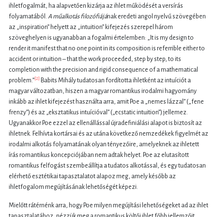
ihletfogalmát, ha alapvetően kizárja az ihlet működését a versírás
folyamatából.
A műalkotás filoz
ó
fiájá
nak eredeti angol nyelvű szövegében
az „inspiration” helyett az „intuition” kifejezés szerepel három
szöveghelyen is ugyanabban a fogalmi értelemben: „It is my design to
render it manifest that no one point in its composition is referrible either to
accident or intuition – that the work proceeded, step by step, to its
completion with the precision and rigid consequence of a mathematical
[2]
problem.”
Babits Mihály tudatosan fordította ihletként az intuíciót a
magyar változatban, hiszen a magyar romantikus irodalmi hagyomány
inkább az ihlet kifejezést használta arra, amit Poe a „nemes lázzal” („fene
frenzy”) és az „eksztatikus intuícióval” („ecstatic intuition”) jellemez.
Ugyanakkor Poe ezzel az ellenállással újradefiniálási alapot is biztosít az
ihletnek. Felhívta kortársai és az utána következő nemzedékek figyelmét az
irodalmi alkotás folyamatának olyan tényezőire, amelyeknek az ihletett
írás romantikus koncepciójában nem adtak helyet. Poe az elutasított
romantikus felfogást szembeállítja a tudatos alkotással, és egy tudatosan
elérhető esztétikai tapasztalatot alapoz meg, amely később az
ihletfogalom megújításának lehetőségét képezi.
Mielőtt rátérnénk arra, hogy Poe milyen megújítási lehetőségeket ad az ihlet
tapasztalatához, nézzük meg a romantikus költői ihlet főbb jellemzőit,