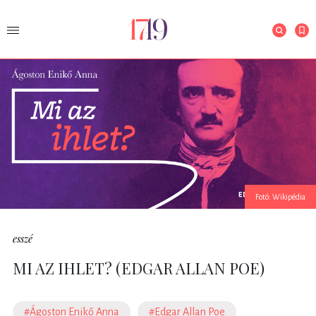
Fotó: Wikipédia
esszé
MI AZ IHLET? (EDGAR ALLAN POE)
#Ágoston Enikő Anna
#Edgar Allan Poe