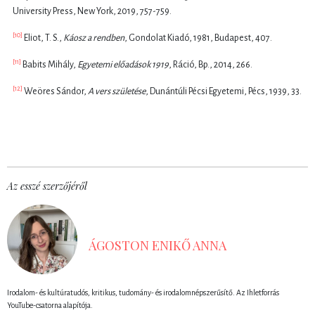
University Press, New York, 2019, 757-759.
[10]
Eliot
, T. S.,
Káosz a rendben
, Gondolat Kiad
ó
, 1981, Budapest, 407.
[11]
Babits
Mihá
ly,
Egyetemi előadások 1919
, Ráci
ó
, Bp., 2014, 266.
[12]
We
ö
res
S
ándor,
A vers szület
é
se
, Dun
ántúli P
é
csi Egyetemi, P
é
cs, 1939, 33.
Az esszé szerzőjéről
ÁGOSTON ENIKŐ ANNA
Irodalom- és kultúratudós, kritikus, tudomány- és irodalomnépszerűsítő. Az Ihletforrás
YouTube-csatorna alapítója.