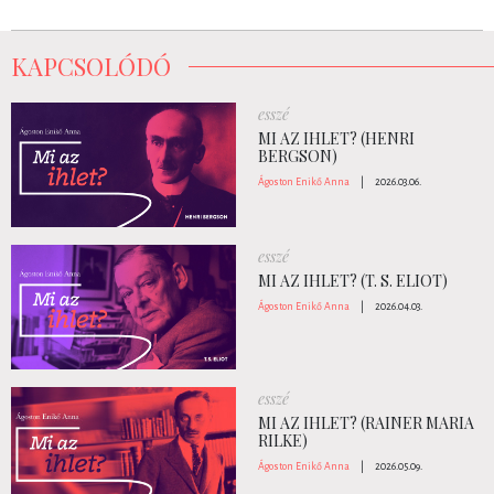
KAPCSOLÓDÓ
esszé
MI AZ IHLET? (HENRI
BERGSON)
Ágoston Enikő Anna
|
2026.03.06.
esszé
MI AZ IHLET? (T. S. ELIOT)
Ágoston Enikő Anna
|
2026.04.03.
esszé
MI AZ IHLET? (RAINER MARIA
RILKE)
Ágoston Enikő Anna
|
2026.05.09.