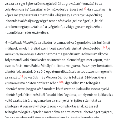
vissza az egységbe való mozgásból áll a „gravitáció” (vonzás) és az
[9]
„elektromosság” (taszítás) erők működésbe lépésével.
Ha a tudat nem is
képes megtapasztalni a materiális világ (vagy a vers nyelvi-poétikai)
lebontásával és újra egységgé rendezésével a „teljességet”, a „lélek”
tereiben megtapasztalható a „végtelen”, a világegyetem egészéhez
hasonló kiterjedés érzékelése.
A műalkotás filoz
ó
fiája
az alkotói folyamatról való gondolkodás hullámát
[10]
indítja el, amely T. S. Eliot szerint egészen Valéryig hat jelentősebben.
A
műalkotás filoz
ó
fiája
aktívan hatott a magyar diskurzusokra is az alkotói
folyamatról való elmélkedés tekintetében. Kiemelt figyelmet kapott, már
csak azért is, mert Babits Mihály fordította magyarra, és az 1919-ben tartott
alkotói folyamatokról szóló egyetemi előadásaiban többször is megemlíti
[11]
az esszét,
de később még Weöres Sándor is felidézi 1939-ben
A vers
[12]
születése
című doktori értekezésében.
Edgar Allan Poe felfogása
lehetővé tette, hogy a késő modern költészetben kialakulhasson a nyelvi
lehetőségek felismeréséből fakadó ihlet fogalma, amely erősen építkezik a
költő szaktudására, ugyanakkor a vers nyelvi felépítése túlmutat az
alkotóján. A vers nyelvi felépítésének komplexitásának az ésszel
felfogható logika képtelen maradéktalan értelmezési lehetőséget nyújtani,