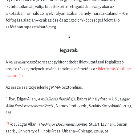
így ez a versben rejlő értelmezői végtelenség, határolhatatlanság,
lezárhatatlanság váltja ki az ihletet a befogadásban vagy akár az
alkotásban formálódó nyelv folyamatában, amely maradéktalanul – Poe
felfogása alapján – csak az ész és az érzelem képességei felett álló
szférában tapasztalható meg.
*
Jegyzetek:
A
Mi az ihlet?
esszésorozat egy kiterjedtebb ihletkutatással foglalkozó
projekt része, melynek további tartalmai elérhetőek az
Ihletforrás YouTube-
csatornán
.
Az esszé szerzője jelenleg MMA-ösztöndíjas.
[1]
Poe
, Edgar Allan,
A műalkotás filoz
ó
fiája
,
Babits
Mihá
ly ford. =
Uő
.,
Edgar
Allan Poe
ö
sszes elbesz
é
l
ései I
.,
Nemes
Ern
ő szerk., Szukits K
ö
nyvkiad
ó
, 2013,
526.
[2]
Poe
, Edgar Allan,
The Major Documents
,
Levine
, Stuart,
Levine F
., Susan
szerk., University of Illinois Press, Urbana – Chicago, 2009, 61.