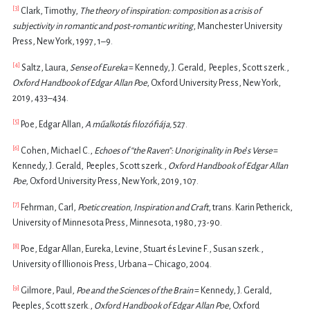
[3]
Clark, Timothy,
The theory of inspiration: composition as a crisis of
subjectivity in romantic and post-romantic writing
, Manchester University
Press, New York, 1997, 1–9.
[4]
Saltz
, Laura,
Sense of Eureka
=
Kennedy,
J. Gerald,
Peeples,
Scott szerk.,
Oxford Handbook of Edgar Allan Poe
, Oxford University Press, New York,
2019, 433
–434.
[5]
Poe
, Edgar Allan,
A műalkotás filoz
ó
fiája,
527.
[6]
Cohen
, Michael C.,
Echoes of
“
the Raven
”
: Unoriginality in Poe
’
s Verse
=
Kennedy,
J. Gerald,
Peeples,
Scott szerk.,
Oxford Handbook of Edgar Allan
Poe
, Oxford University Press, New York, 2019, 107.
[7]
Fehrman
, Carl,
Poetic creation, Inspiration and Craft
, trans. Karin Petherick,
University of Minnesota Press, Minnesota, 1980
,
73-90.
[8]
P
oe
, Edgar Allan, Eureka, Levine, Stuart és Levine F., Susan szerk.,
University of Illionois Press, Urbana – Chicago, 2004.
[9]
Gilmore
, Paul,
Poe and the Sciences of the Brain
=
Kennedy,
J. Gerald,
Peeples,
Scott szerk.,
Oxford Handbook of Edgar Allan Poe
, Oxford