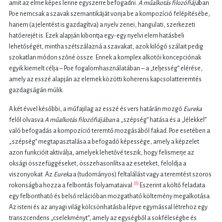
amit az elme képes lenne egyszerre befogadni.
A műalkotás filoz
ó
fiájá
ban
Poe nemcsak a szavak szemantikáját vonja be a kompozíció felépítésébe,
hanem (a jelentést is gazdagítva) a nyelv zenei, hangulati, szerkezeti
hatóerejét is. Ezek alapján kibontja egy-egy nyelvi elem hatásbeli
lehetőségét, mintha szétszálazná a szavakat, azok kilógó szálait pedig
szokatlan módon szőné össze. Ennek a komplex alkotói koncepciónak
egyik kiemelt célja – Poe fogalomhasználatában – a „teljesség” elérése,
amely az esszé alapján az elemek közötti koherens kapcsolatteremtés
gazdagságán múlik.
A két évvel későbbi, a műfajilag az esszé és vers határán mozgó
Eureka
felől olvasva
A műalkotás filoz
ó
fiájában
a „szépség” hatása és a „lélekkel”
való befogadás a kompozíció teremtő mozgásából fakad. Poe esetében a
„szépség” megtapasztalása a befogadó képessége, amely a képzelet
azon funkcióit aktiválja, amelyek lehetővé teszik, hogy felismerje az
oksági összefüggéseket, összehasonlítsa az eseteket, feloldja a
viszonyokat. Az
Eureka
a (tudományos) feltalálást vagy a teremtést szoros
[8]
rokonságba hozza a felbontás folyamataival.
Eszerint a költő feladata
egy felbontható és belső relációban mozgatható költemény megalkotása.
Az isteni és az anyagi világ kölcsönhatásba lépve egymással létrehoz egy
transzcendens „cselekményt”, amely az egységből a sokféleségbe és