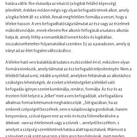
hatása vált ki. Poe elutasítja az intuíció (a logikát felülíró képesség)
jelenlétét, érdekes módon mégis egy olyan befogadói térnek alkot, amely
a logika felett áll: ez a lélek. Annak megfelelően formálja a verset, hogy a
lélekre hasson. A vers befogadhatósága túlmutat az ész vagy az érzelmek
működésmódján, ennek ellenére Poe alkotói felfogását a tudatos alkotás
hatja át, amely fellép a romantikából ismert ködös és logikátlan,
visszakövethetetlen folyamatokkal szemben. Ez az a paradoxon, amely új
irányt ad az ihlet fogalmi változásához.
A lélekre ható vers kialakítását tudatos eszközökkel éri el, miközben olyan
formára törekszik, amely túlmutat az ész befogadói teljesítményén. Nem a
lélekből fakad a mű, inkább a nyelvből, amelyben feltárulnak az alkotáshoz
szükséges lehetőségek, de ezeket a lehetőségeket a lélekkel való
befogadás igényei szerint kombinálja, rendezi, formálja. Az ész és az
érzelem fölé helyezi a „lelket” mint a vers befogadóját, a befogadásra
alkalmas formai kritériumok meghatározóját. „Sőt igazában, ha az
emberek szépségről beszélnek, nem is tulajdonságra gondolnak, hanem
benyomásra, szóval éppen erre az erős és tiszta fölemelkedésére a
léleknek
-
nem
az értelemnek vagy a szívnek -, amelyről beszéltem, s
amelyet a szépség szemléletének hatása alatt tapasztalunk. Mármost a
szépséget csak azért nevezem a Vers igazi birodalmának, mert minden