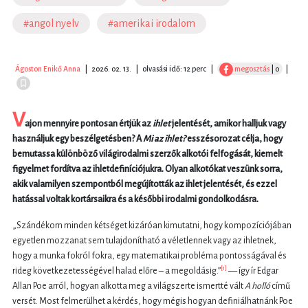
#angol nyelv
#amerikai irodalom
Ágoston Enikő Anna
|
2026. 02. 13.
|
olvasási idő: 12 perc
|
megosztás
| 0
|
V
ajon mennyire pontosan értjük az
ihle
t
jelentését, amikor halljuk vagy
használjuk egy beszélgetésben?
A
Mi az ihlet?
esszésorozat célja, hogy
bemutassa különböző világirodalmi szerzők alkotói felfogását, kiemelt
figyelmet fordítva az ihletdefiníciójukra. Olyan alkotókat veszünk sorra,
akik valamilyen szempontból megújították az ihlet jelentését, és ezzel
hatással voltak kortársaikra és a későbbi irodalmi gondolkodásra.
„Szándékom minden kétséget kizáróan kimutatni, hogy kompozíciójában
egyetlen mozzanat sem tulajdonítható a véletlennek vagy az ihletnek,
hogy a munka fokról fokra, egy matematikai probléma pontosságával és
[1]
rideg következetességével halad előre – a megoldásig.”
— így ír Edgar
Allan Poe arról, hogyan alkotta meg a világszerte ismertté vált
A holl
ó
című
versét. Most felmerülhet a kérdés, hogy mégis hogyan definiálhatnánk Poe