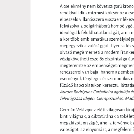
A cselekmény nem követ szigorú kronoló
rendkívüli dinamizmust kölcsönöz a cs
elbeszélő villanásszerű visszaemlékezé
felvázolva a polgárháború hömpölygő,
ideológiák feloldhatatlanságát, ami me
a kor több emblematikus személyiségét 
megegyezik a valósággal. Ilyen valós s
olvasó megismerheti a modern Frankenst
végigkövetheti eszelős elszántsága út
megteremtse az emberiséget megmentő
rendszerrel van baja, hanem az emberre
események tényleges és szimbolikus m
fűződő kapcsolatukon keresztül láttatja 
Aurora Rodríguez Carballeira agóniája é
felvirágzása idején. Ciempozuelos, Mad
Germán Velázquez előtt világosan kira
kinti világnak, a diktatúrának a tökélet
megalázott országé, ahol a törvények a
valóságot, az elnyomást, a megfélemlít