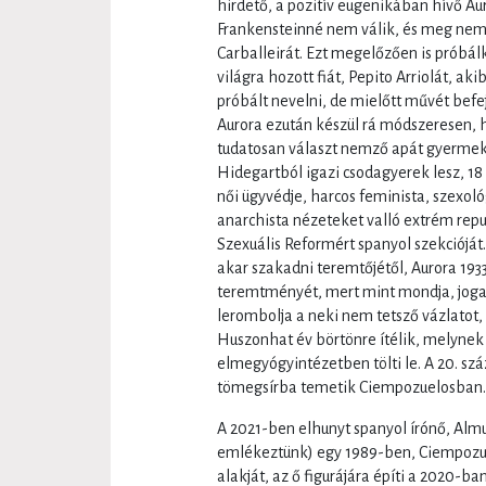
hirdető, a pozitív eugenikában hívő Aur
Frankensteinné nem válik, és meg nem
Carballeirát. Ezt megelőzően is próbá
világra hozott fiát, Pepito Arriolát, a
próbált nevelni, de mielőtt művét befeje
Aurora ezután készül rá módszeresen, 
tudatosan választ nemző apát gyermeké
Hidegartból igazi csodagyerek lesz, 18
női ügyvédje, harcos feminista, szexoló
anarchista nézeteket valló extrém repu
Szexuális Reformért spanyol szekcióját
akar szakadni teremtőjétől, Aurora 193
teremtményét, mert mint mondja, joga
lerombolja a neki nem tetsző vázlatot, 
Huszonhat év börtönre ítélik, melynek
elmegyógyintézetben tölti le. A 20. s
tömegsírba temetik Ciempozuelosban.
A 2021-ben elhunyt spanyol írónő, Almu
emlékeztünk) egy 1989-ben, Ciempozue
alakját, az ő figurájára építi a 2020-b