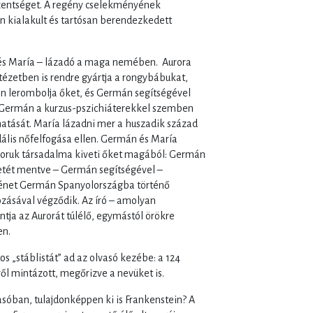
szentséget. A regény cselekményének
n kialakult és tartósan berendezkedett
és María – lázadó a maga nemében. Aurora
tézetben is rendre gyártja a rongybábukat,
án lerombolja őket, és Germán segítségével
. Germán a kurzus-pszichiáterekkel szemben
hatását. María lázadni mer a huszadik század
dális nőfelfogása ellen. Germán és María
koruk társadalma kiveti őket magából: Germán
etét mentve – Germán segítségével –
rténet Germán Spanyolországba történő
ozásával végződik. Az író – amolyan
ntja az Aurorát túlélő, egymástól örökre
en.
 „stáblistát” ad az olvasó kezébe: a 124
ől mintázott, megőrizve a nevüket is.
asóban, tulajdonképpen ki is Frankenstein? A