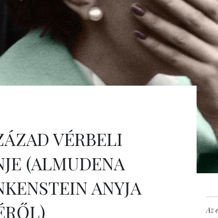
ZÁZAD VÉRBELI
NJE (ALMUDENA
NKENSTEIN ANYJA
ÉRŐL)
Az e