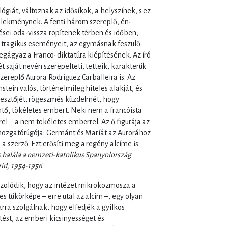
giát, változnak az idősíkok, a helyszínek, s ez
elekménynek. A fenti három szereplő, én-
sei oda-vissza röpítenek térben és időben,
 tragikus eseményeit, az egymásnak feszülő
gágyaz a Franco-diktatúra kiépítésének. Az író
saját nevén szerepelteti, tetteik, karakterük
zereplő Aurora Rodríguez Carballeira is. Az
ein valós, történelmileg hiteles alakját, és
vesztőjét, rögeszmés küzdelmét, hogy
, tökéletes embert. Neki nem a francóista
l – a nem tökéletes emberrel. Az ő figurája az
ozgatórúgója: Germánt és Maríát az Aurorához
a szerző. Ezt erősíti meg a regény alcíme is:
s halála a nemzeti-katolikus Spanyolország
rid, 1954-1956
.
jzolódik, hogy az intézet mikrokozmosza a
es tükörképe – erre utal az alcím –, egy olyan
rra szolgálnak, hogy elfedjék a gyilkos
ést, az emberi kicsinyességet és