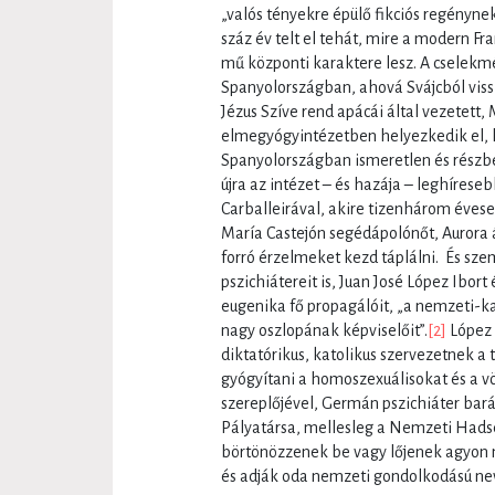
„valós tényekre épülő fikciós regényn
száz év telt el tehát, mire a modern F
mű központi karaktere lesz. A cselekm
Spanyolországban, ahová Svájcból vissz
Jézus Szíve rend apácái által vezetett,
elmegyógyintézetben helyezkedik el, h
Spanyolországban ismeretlen és részben
újra az intézet – és hazája – leghírese
Carballeirával, akire tizenhárom évese
María Castejón segédápolónőt, Aurora á
forró érzelmeket kezd táplálni. És sz
pszichiátereit is, Juan José López Ibort 
eugenika fő propagálóit, „a nemzeti-ka
nagy oszlopának képviselőit”.
[2]
López 
diktatórikus, katolikus szervezetnek a 
gyógyítani a homoszexuálisokat és a vö
szereplőjével, Germán pszichiáter bará
Pályatársa, mellesleg a Nemzeti Hadse
börtönözzenek be vagy lőjenek agyon 
és adják oda nemzeti gondolkodású ne