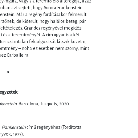
-figura, vagyis a teremtő élő alteregója, azaz
onban azt sejteti, hogy Aurora Frankenstein
nstein. Már a regény fordításakor felmerült
rzőnek, de kiderült, hogy halálos beteg, pár
feltételezés: Grandes regényével megidézi
ét és a teremtményét. A cím ugyanis a két
tori számtalan feldolgozását látszik követni,
remtmény – noha ez esetben nem szörny, mint
uez Carballeira.
*
egyzetek:
nkenstein
. Barcelona, Tusquets, 2020.
:
Frankenstein
című regényéhez (Fordította
yvek, 1977).