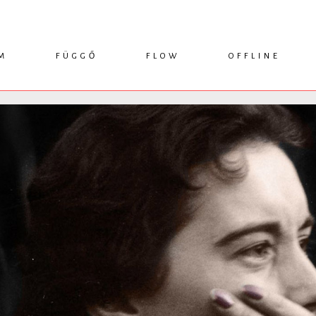
M
FÜGGŐ
FLOW
OFFLINE
ESSZÉ
HÍR
1749 KÖNYVEK
KRITIKA
INTERJÚ
RENDEZVÉNYEK
TANULMÁNY
MŰHELYNAPLÓ
PODCAST
IKSZEK
TOPLISTA