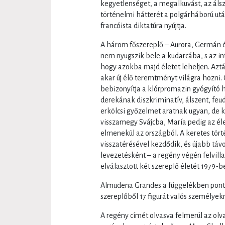
kegyetlenséget, a megalkuvást, az ál
történelmi hátterét a polgárháború utá
francóista diktatúra nyújtja.
A három főszereplő – Aurora, Germán 
nem nyugszik bele a kudarcába, s az in
hogy azokba majd életet leheljen. Azt
akar új élő teremtményt világra hozni
bebizonyítja a klórpromazin gyógyító 
derekának diszkriminatív, álszent, feu
erkölcsi győzelmet aratnak ugyan, de 
visszamegy Svájcba, María pedig az él
elmenekül az országból. A keretes tö
visszatérésével kezdődik, és újabb táv
levezetésként – a regény végén felvilla
elválasztott két szereplő életét 1979-b
Almudena Grandes a függelékben pontos
szereplőből 17 figurát valós személyekr
A regény címét olvasva felmerül az olv