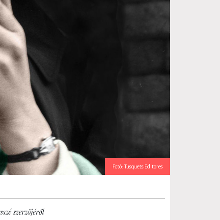
Fotó: Tusquets Editores
sszé szerzőjéről