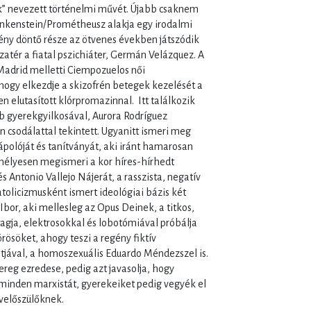
ek” nevezett történelmi művét. Újabb csaknem
rankenstein/Prométheusz alakja egy irodalmi
ény döntő része az ötvenes években játszódik
atér a fiatal pszichiáter, Germán Velázquez. A
 Madrid melletti Ciempozuelos női
ogy elkezdje a skizofrén betegek kezelését a
 elutasított klórpromazinnal. Itt találkozik
bb gyerekgyilkosával, Aurora Rodríguez
n csodálattal tekintett. Ugyanitt ismeri meg
polóját és tanítványát, aki iránt hamarosan
emélyesen megismeri a kor híres-hírhedt
és Antonio Vallejo Nájerát, a rasszista, negatív
tolicizmusként ismert ideológiai bázis két
Ibor, aki mellesleg az Opus Deinek, a titkos,
tagja, elektrosokkal és lobotómiával próbálja
rösöket, ahogy teszi a regény fiktív
tjával, a homoszexuális Eduardo Méndezszel is.
reg ezredese, pedig azt javasolja, hogy
minden marxistát, gyerekeiket pedig vegyék el
velőszülőknek.