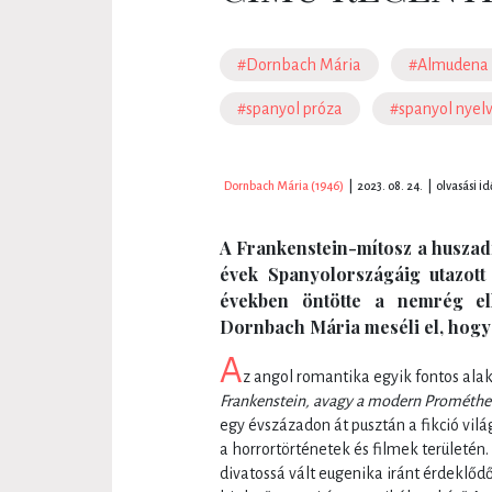
#Dornbach Mária
#Almudena 
#spanyol próza
#spanyol nyel
Dornbach Mária (1946)
|
2023. 08. 24.
|
olvasási id
A Frankenstein-mítosz a huszadi
évek Spanyolországáig utazot
években öntötte a nemrég el
Dornbach Mária meséli el, hogy
A
z angol romantika egyik fontos alak
Frankenstein, avagy a modern Prométhe
egy évszázadon át pusztán a fikció vilá
a horrortörténetek és filmek területé
divatossá vált eugenika iránt érdeklőd