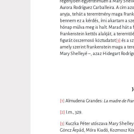
regényben egyértelműen a Mary Shelley
Aurora Rodríguez Carballeira. A cím az
anyja, tehát a teremtmény maga Franke
bennem ez a kérdés, írni akartam a sze
hónap múlva meg is halt. Marad hát a 
Frankenstein kettős alakját, a teremtő
figurát összemosó köztudatot
[3]
és a sz
amely szerint Frankenstein maga a te
Mary Shelleyé –, azaz Hidegart Rodríg
J
[1]
Almudena Grandes:
La madre de Fra
[2]
I.m., 329.
[3]
Kuczka Péter utószava Mary Shelley
Göncz Árpád, Móra Kiadó, Kozmosz Kön