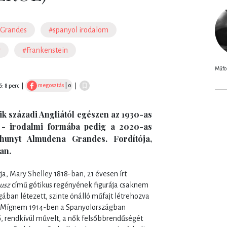
Grandes
#spanyol irodalom
v
#Frankenstein
Műfor
megosztás
| 0
ő: 8 perc
|
|
k századi Angliától egészen az 1930-as
t - irodalmi formába pedig a 2020-as
hunyt Almudena Grandes. Fordítója,
an.
ja, Mary Shelley 1818-ban, 21 évesen írt
usz
című gótikus regényének figurája csaknem
gában létezett, szinte önálló műfajt létrehozva
n. Mígnem 1914-ben a Spanyolországban
ő, rendkívül művelt, a nők felsőbbrendűségét