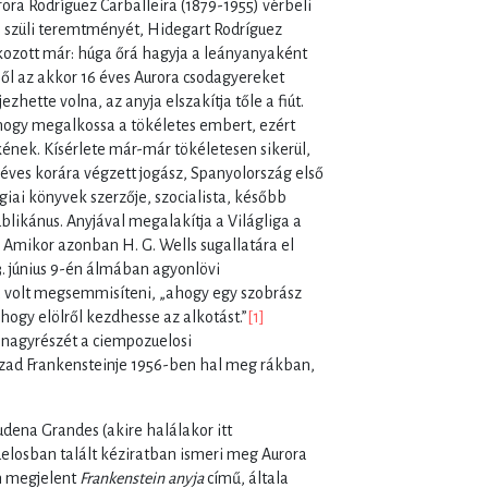
ora Rodríguez Carballeira (1879-1955) vérbeli
 szüli teremtményét, Hidegart Rodríguez
lkozott már: húga őrá hagyja a leányanyaként
kiből az akkor 16 éves Aurora csodagyereket
zhette volna, az anyja elszakítja tőle a fiút.
hogy megalkossa a tökéletes embert, ezért
nek. Kísérlete már-már tökéletesen sikerül,
 éves korára végzett jogász, Spanyolország első
giai könyvek szerzője, szocialista, később
blikánus. Anyjával megalakítja a Világliga a
. Amikor azonban H. G. Wells sugallatára el
3. június 9-én álmában agyonlövi
 volt megsemmisíteni, „ahogy egy szobrász
hogy elölről kezdhesse az alkotást.”
[1]
 nagyrészét a ciempozuelosi
zázad Frankensteinje 1956-ben hal meg rákban,
dena Grandes (akire halálakor itt
losban talált kéziratban ismeri meg Aurora
an megjelent
Frankenstein anyja
című, általa