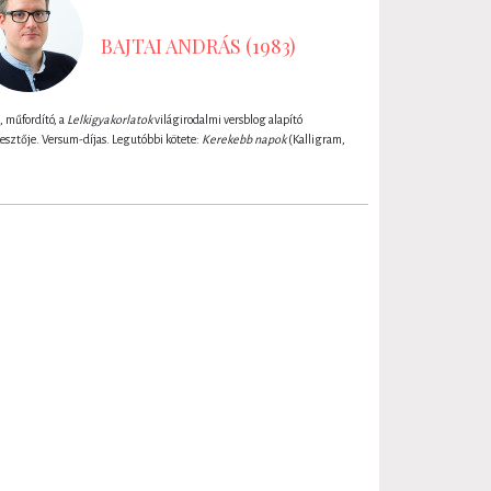
BAJTAI ANDRÁS (1983)
, műfordító, a
Lelkigyakorlatok
világirodalmi versblog alapító
esztője. Versum-díjas. Legutóbbi kötete:
Kerekebb napok
(Kalligram,
)