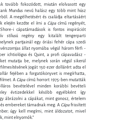
ak tovább fokozódott, miután elolvasott egy
 Frank Mundus nevű halász egy több mint húsz
ből. A megélhetésért és családja eltartásáért
k elején kezdte el írni a
Cápa
című regényét,
Shore-i cápatámadások is fontos inspirációt
ív stílusú regény egy kitalált tengerparti
elynek partjainál egy óriási fehér cápa szedi
 vérszomjas állat nyomába végül három férfi -
r ichtiológus és Quint, a profi cápavadász -
ket mutatja be, melynek során végül sikerül
ilmesítésének jogát 150 ezer dollárért adta el
ollár fejében a forgatókönyvet is megírhatta,
filmet. A
Cápa
című horrort 1975-ben mutatták
lláros bevételével minden korábbi bevételi
hley évtizedekkel később egyébként így
y ábrázolni a cápákat, mint gonosz, értelem
at és embereket támadnak meg. A
Cápa
frissített
er; úgy kell megírni, mint áldozatot, mivel
k, mint elnyomók.”