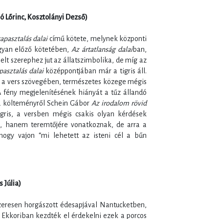
bó Lőrinc, Kosztolányi Dezső)
tapasztalás dalai
című kötete, melynek központi
yan előző kötetében,
Az ártatlanság dalai
ban,
t szerephez jut az állatszimbolika, de míg az
pasztalás dalai
középpontjában már a tigris áll.
zel a vers szövegében, természetes közege mégis
 A fény megjelenítésének hiányát a tűz állandó
a a költeményről Schein Gábor
Az irodalom rövid
ris, a versben mégis csakis olyan kérdések
a, hanem teremtőjére vonatkoznak, de arra a
ogy vajon “mi lehetett az isteni cél a bűn
 Júlia)
eresen horgászott édesapjával Nantucketben,
 Ekkoriban kezdték el érdekelni ezek a porcos