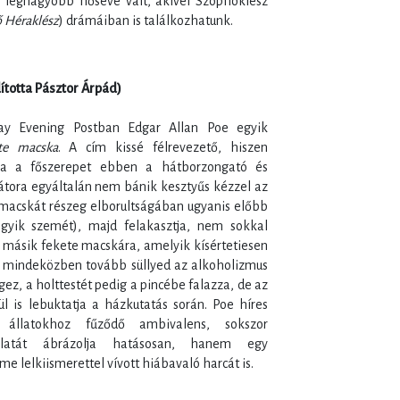
 legnagyobb hősévé vált, akivel Szophoklész
 Héraklész
) drámáiban is találkozhatunk.
ította Pásztor Árpád)
ay Evening Postban Edgar Allan Poe egyik
te macska
. A cím kissé félrevezető, hiszen
za a főszerepet ebben a hátborzongató és
tora egyáltalán nem bánik kesztyűs kézzel az
ő macskát részeg elborultságában ugyanis előbb
 egyik szemét), majd felakasztja, nem sokkal
 másik fekete macskára, amelyik kísértetiesen
je mindeközben tovább süllyed az alkoholizmus
gez, a holttestét pedig a pincébe falazza, de az
 is lebuktatja a házkutatás során. Poe híres
állatokhoz fűződő ambivalens, sokszor
solatát ábrázolja hatásosan, hanem egy
 lelkiismerettel vívott hiábavaló harcát is.