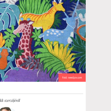
Fotó: needpix.com
kk szerzőjéről