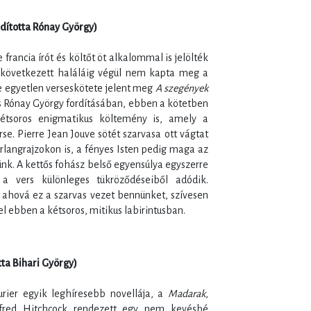
dította Rónay György)
 francia írót és költőt öt alkalommal is jelölték
ekövetkezett haláláig végül nem kapta meg a
e egyetlen verseskötete jelent meg
A szegények
s Rónay György fordításában, ebben a kötetben
tsoros enigmatikus költemény is, amely a
se. Pierre Jean Jouve sötét szarvasa ott vágtat
langrajzokon is, a fényes Isten pedig maga az
nk. A kettős fohász belső egyensúlya egyszerre
a vers különleges tükröződéseiből adódik.
 ahová ez a szarvas vezet bennünket, szívesen
 ebben a kétsoros, mitikus labirintusban.
ta Bihari György)
ier egyik leghíresebb novellája, a
Madarak
,
fred Hitchcock rendezett egy nem kevésbé