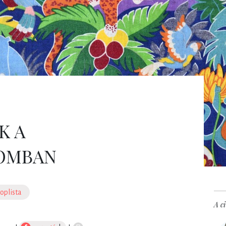
K A
OMBAN
oplista
A ci