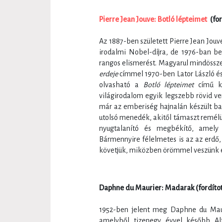
Pierre Jean Jouve: Botló lépteimet
(for
Az 1887-ben született Pierre Jean Jouve
irodalmi Nobel-díjra, de 1976-ban b
rangos elismerést. Magyarul mindössz
erdeje
címmel 1970-ben Lator László é
olvasható a
Botló lépteimet
című ké
világirodalom egyik legszebb rövid ver
már az emberiség hajnalán készült bar
utolsó menedék, akitől támaszt remélü
nyugtalanító és megbékítő, amely 
Bármennyire félelmetes is az az erdő,
követjük, miközben örömmel veszünk el
Daphne du Maurier: Madarak (fordítot
1952-ben jelent meg Daphne du Maur
amelyből tizenegy évvel később Al