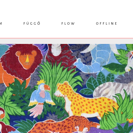
M
FÜGGŐ
FLOW
OFFLINE
ESSZÉ
HÍR
1749 KÖNYVEK
KRITIKA
INTERJÚ
RENDEZVÉNYEK
TANULMÁNY
MŰHELYNAPLÓ
PODCAST
IKSZEK
TOPLISTA