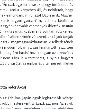
“Én csak egyszer olvasok el egy történetet, és
lejtek, ami a könyvben áll, és nekilátok, hogy
nnék elmondani, miről szól Daphne du Maurier
kkor is nagyon gyorsan”, nyilatkozta később a
tet egyébként valós események ihlették, miután
ől, akit szántás közben sirályok támadtak meg.
ó művében szintén vérszomjas sirályok tartják
adarak megmagyarázhatatlan viselkedésének
ri módon folyamatosan fenntartott feszültség
la letaglózó hatásához, ahogyan az a bravúros
 nem zárja le a történetet, a nyitva hagyott
tja olvasóját az ember és a természet, illetve
totta Fodor Ákos)
ó az Edo-kori Japán egyik leghíresebb költője
agyobb mestereként tartanak számon. Az egyik
kezdetű vers, amelyben a szöveg rövidsége