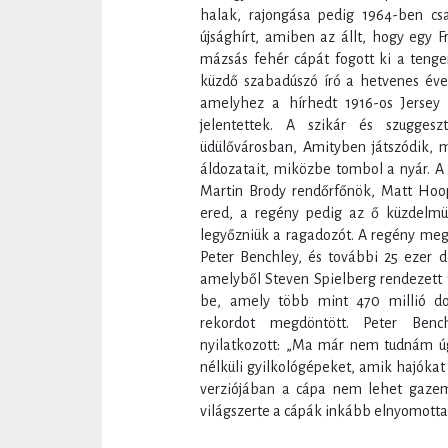
halak, rajongása pedig 1964-ben cs
újsághírt, amiben az állt, hogy egy
mázsás fehér cápát fogott ki a tenger
küzdő szabadúszó író a hetvenes éve
amelyhez a hírhedt 1916-os Jersey 
jelentettek. A szikár és szuggeszt
üdülővárosban, Amityben játszódik, m
áldozatait, miközbe tombol a nyár. A
Martin Brody rendőrfőnök, Matt Hoope
ered, a regény pedig az ő küzdelmü
legyőzniük a ragadozót. A regény megf
Peter Benchley, és további 25 ezer d
amelyből Steven Spielberg rendezett 
be, amely több mint 470 millió do
rekordot megdöntött. Peter Benc
nyilatkozott: „Ma már nem tudnám úg
nélküli gyilkológépeket, amik hajók
verziójában a cápa nem lehet gazemb
világszerte a cápák inkább elnyomotta