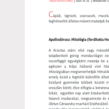
Bajtai András (1983)
|
2020. 10. 23.
|
olvasási idő: 1
C
ápák, tigrisek, szarvasok, macs
leghíresebb állatos műveit mutatjuk b
Apollodórosz: Mitológia (fordította Ho
A Krisztus utáni első vagy másodi
tulajdonított görög mondavilágot ö
összefüggő egységként mutatja be a 
egészen a trójai háborút vívó hő
Mitológiá
ban megismerhetjük Héraklés
amely közül a legtöbb különféle állat
királyné gyermeke többek között m
oroszlán bőrét, élve elfogta a kerünei
bikát, egyetlen nap alatt kitakarított
húsevő madarakat, megszerezte és 
illetve Gérüonész marháit Erütheiából