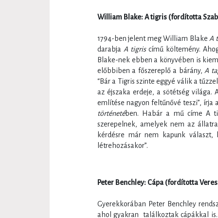
William Blake: A tigris (fordította Sza
1794-ben jelent meg William Blake
A 
darabja
A tigris
című költemény. Ahog
Blake-nek ebben a könyvében is kiemel
előbbiben a főszereplő a bárány,
A ta
“Bár a Tigris szinte eggyé válik a tűz
az éjszaka erdeje, a sötétség világa.
említése nagyon feltűnővé teszi”, írj
történeté
ben. Habár a mű címe A tig
szerepelnek, amelyek nem az állatr
kérdésre már nem kapunk választ, h
létrehozásakor”.
Peter Benchley: Cápa (fordította Veress
Gyerekkorában Peter Benchley rendsz
ahol gyakran találkoztak cápákkal is.