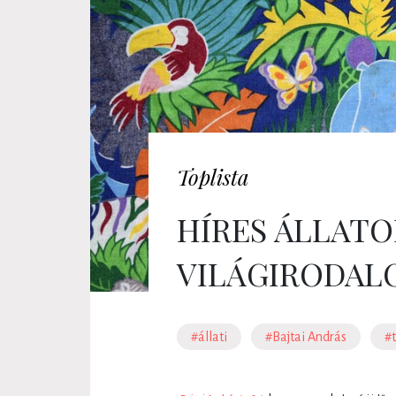
Toplista
HÍRES ÁLLATO
VILÁGIRODAL
#állati
#Bajtai András
#t