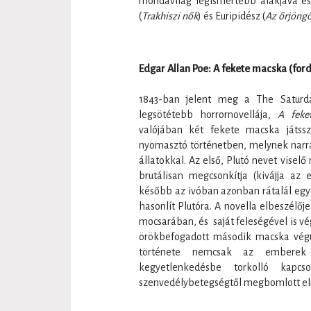
mondavilág legismertebb alakjává és
(
Trakhiszi nők
) és Euripidész (
Az őrjöngő
Edgar Allan Poe: A fekete macska (ford
1843-ban jelent meg a The Saturd
legsötétebb horrornovellája,
A feke
valójában két fekete macska játss
nyomasztó történetben, melynek narrá
állatokkal. Az első, Plutó nevet visel
brutálisan megcsonkítja (kivájja az
később az ivóban azonban rátalál egy
hasonlít Plutóra. A novella elbeszélő
mocsarában, és saját feleségével is vé
örökbefogadott második macska végül
története nemcsak az emberek 
kegyetlenkedésbe torkolló kapc
szenvedélybetegségtől megbomlott elme