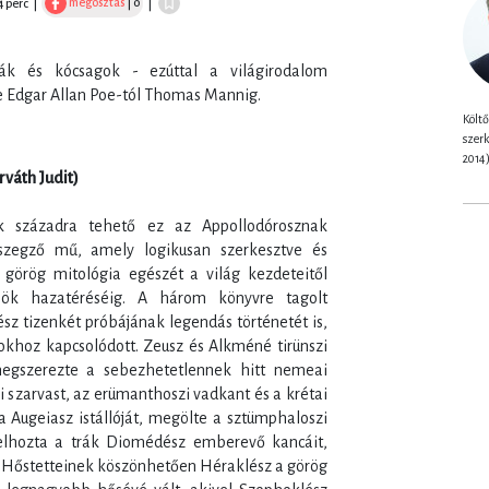
megosztás
| 0
4 perc
|
|
kák és kócsagok - ezúttal a világirodalom
e Edgar Allan Poe-tól Thomas Mannig.
Költő
szerk
2014
rváth Judit)
k századra tehető ez az Appollodórosznak
sszegző mű, amely logikusan szerkesztve és
görög mitológia egészét a világ kezdeteitől
sök hazatéréséig. A három könyvre tagolt
z tizenkét próbájának legendás történetét is,
okhoz kapcsolódott. Zeusz és Alkméné tirünszi
egszerezte a sebezhetetlennek hitt nemeai
ai szarvast, az erümanthoszi vadkant és a krétai
a Augeiasz istállóját, megölte a sztümphaloszi
elhozta a trák Diomédész emberevő kancáit,
. Hőstetteinek köszönhetően Héraklész a görög