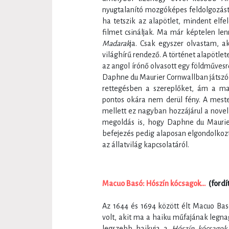
nyugtalanító mozgóképes feldolgozást. 
ha tetszik az alapötlet, mindent elfe
filmet csináljak. Ma már képtelen le
Madarak
ja. Csak egyszer olvastam, a
világhírű rendező. A történet alapötle
az angol írónő olvasott egy földművesr
Daphne du Maurier Cornwallban játszód
rettegésben a szereplőket, ám a m
pontos okára nem derül fény. A meste
mellett ez nagyban hozzájárul a novel
megoldás is, hogy Daphne du Maurier
befejezés pedig alaposan elgondolkozta
az állatvilág kapcsolatáról.
Macuo Basó: Hószín kócsagok…
(fordí
Az 1644 és 1694 között élt Macuo Bas
volt, akit ma a haiku műfajának legn
legszebb haikuja a
Hószín kócsagok