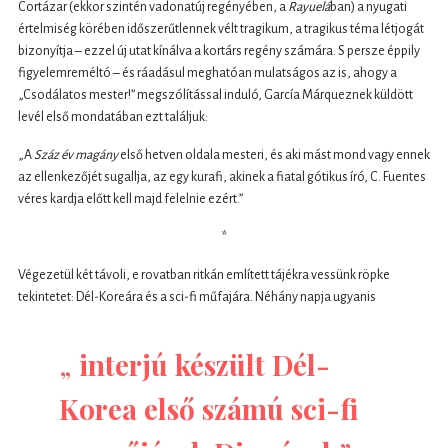
Cortázar (ekkor szintén vadonatúj regényében, a
Rayuelá
ban) a nyugati
értelmiség körében időszerűtlennek vélt tragikum, a tragikus téma létjogát
bizonyítja – ezzel új utat kínálva a kortárs regény számára. S persze éppily
figyelemreméltó – és ráadásul meghatóan mulatságos az is, ahogy a
„Csodálatos mester!” megszólítással induló, García Márqueznek küldött
levél első mondatában ezt találjuk:
„A
Száz év magány
első hetven oldala mesteri, és aki mást mond vagy ennek
az ellenkezőjét sugallja, az egy kurafi, akinek a fiatal gótikus író, C. Fuentes
véres kardja előtt kell majd felelnie ezért.”
*
Végezetül két távoli, e rovatban ritkán említett tájékra vessünk röpke
tekintetet: Dél-Koreára és a sci-fi műfajára. Néhány napja ugyanis
„
interjú készült Dél-
Korea első számú sci-fi