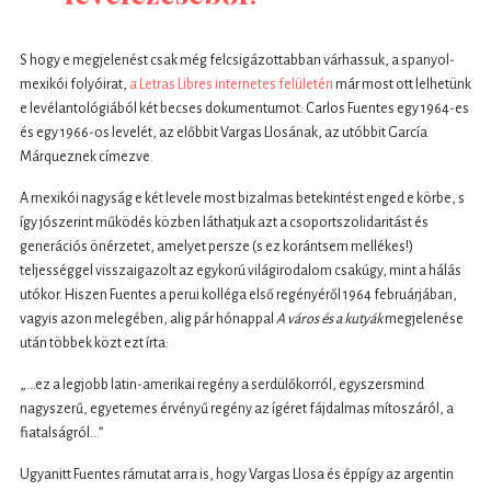
S hogy e megjelenést csak még felcsigázottabban várhassuk, a spanyol-
mexikói folyóirat,
a Letras Libres internetes felületén
már most ott lelhetünk
e levélantológiából két becses dokumentumot: Carlos Fuentes egy 1964-es
és egy 1966-os levelét, az előbbit Vargas Llosának, az utóbbit García
Márqueznek címezve.
A mexikói nagyság e két levele most bizalmas betekintést enged e körbe, s
így jószerint működés közben láthatjuk azt a csoportszolidaritást és
generációs önérzetet, amelyet persze (s ez korántsem mellékes!)
teljességgel visszaigazolt az egykorú világirodalom csakúgy, mint a hálás
utókor. Hiszen Fuentes a perui kolléga első regényéről 1964 februárjában,
vagyis azon melegében, alig pár hónappal
A város és a kutyák
megjelenése
után többek közt ezt írta:
„…ez a legjobb latin-amerikai regény a serdülőkorról, egyszersmind
nagyszerű, egyetemes érvényű regény az ígéret fájdalmas mítoszáról, a
fiatalságról…”
Ugyanitt Fuentes rámutat arra is, hogy Vargas Llosa és éppígy az argentin