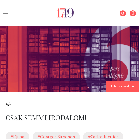
Fotó: könyvek hír
hír
CSAK SEMMI IRODALOM!
#Djuna
#Georges Simenon
#Carlos Fuentes