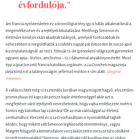
évfordulója
,”
ám francia nyelvterületen ez a kronológiai tény így is hálás alkalmat kínál a
megemlékezésre és a rejtélyek kikutatására. Merthogy Simenon és
életműve körül jócskán akadnak talányok, amelyek fontosabbak és
nehezebben is megoldhatók a születés napját pár évtizeden át övező apró
bizonytalanságnál: az 1903. február 13-án (pénteken) világra jött gyermeket
ugyanis apja – biztos, ami biztos – 12-i dátummal anyakönyveztette. Most
épp a (piac)vezető francia katolikus orgánum, a
La Croix
heti magazinja
járja körül ezt a talányosságot, jellemző módon e cím alatt:
L’énigme
Simenon
.
A vallásos hitét még 13 esztendős korában maga mögött hagyó, elvszerűen
promiszkuus író kapcsán persze kaján értetlenséggel akár azt is
megfejtésre váró rejtélynek nevezhetnénk, hogy vajha emlékezete miért is
fontos egy katolikus lap számára? De az már valósággal az életmű
centrumához elvezető és a
La Croix
hasábjain is nyomatékkal taglalt
kérdés, hogy miként vált Simenon leghíresebb teremtménye, vagyis
Maigret felügyelő a krimiirodalom vonzáskörzetén messze túl is idolként
tisztelt regényalakká? Simenon, akit pályakezdő korában épp az olykor