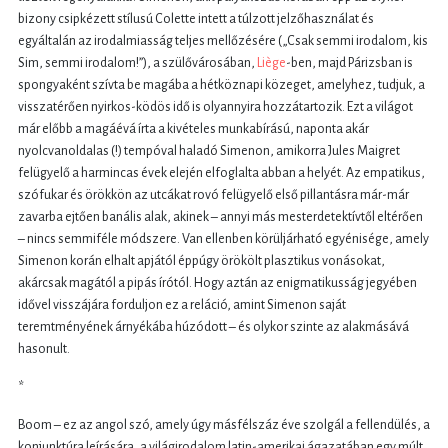
bizony csipkézett stílusú Colette intett a túlzott jelzőhasználat és
egyáltalán az irodalmiasság teljes mellőzésére („Csak semmi irodalom, kis
Sim, semmi irodalom!”), a szülővárosában,
Liège
-ben, majd Párizsban is
spongyaként szívta be magába a hétköznapi közeget, amelyhez, tudjuk, a
visszatérően nyirkos-ködös idő is olyannyira hozzátartozik. Ezt a világot
már előbb a magáévá írta a kivételes munkabírású, naponta akár
nyolcvanoldalas (!) tempóval haladó Simenon, amikorra Jules Maigret
felügyelő a harmincas évek elején elfoglalta abban a helyét. Az empatikus,
szófukar és örökkön az utcákat rovó felügyelő első pillantásra már-már
zavarba ejtően banális alak, akinek – annyi más mesterdetektívtől eltérően
– nincs semmiféle módszere. Van ellenben körüljárható egyénisége, amely
Simenon korán elhalt apjától éppúgy örökölt plasztikus vonásokat,
akárcsak magától a pipás írótól. Hogy aztán az enigmatikusság jegyében
idővel visszájára forduljon ez a reláció, amint Simenon saját
teremtményének árnyékába húzódott – és olykor szinte az alakmásává
hasonult.
*
Boom – ez az angol szó, amely úgy másfélszáz éve szolgál a fellendülés, a
konjunktúra leírására, a világirodalom latin-amerikai ágazatában egy múlt