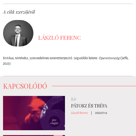
A cikk szerzőjéről
LÁSZLÓ FERENC
Kritikus, történész, szenvedelmes ismeretterjesztő. Legutóbbi kötete:
Operettország
(Jaffa,
2023).
KAPCSOLÓDÓ
hír
PÁTOSZ ÉS TRÉFA
László Ferenc
|
2023.07.14.