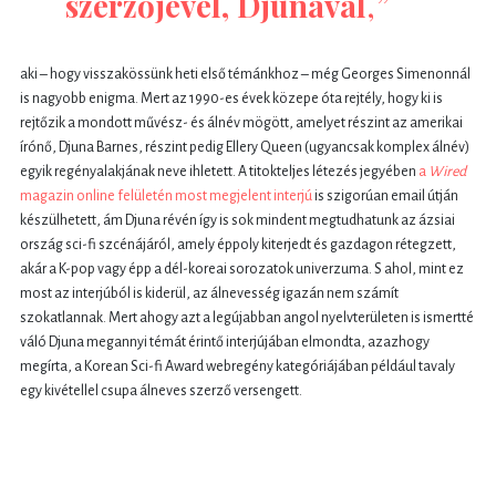
szerzőjével, Djunával
,”
aki – hogy visszakössünk heti első témánkhoz – még Georges Simenonnál
is nagyobb enigma. Mert az 1990-es évek közepe óta rejtély, hogy ki is
rejtőzik a mondott művész- és álnév mögött, amelyet részint az amerikai
írónő, Djuna Barnes, részint pedig Ellery Queen (ugyancsak komplex álnév)
egyik regényalakjának neve ihletett. A titokteljes létezés jegyében
a
Wired
magazin online felületén most megjelent interjú
is szigorúan email útján
készülhetett, ám Djuna révén így is sok mindent megtudhatunk az ázsiai
ország sci-fi szcénájáról, amely éppoly kiterjedt és gazdagon rétegzett,
akár a K-pop vagy épp a dél-koreai sorozatok univerzuma. S ahol, mint ez
most az interjúból is kiderül, az álnevesség igazán nem számít
szokatlannak. Mert ahogy azt a legújabban angol nyelvterületen is ismertté
váló Djuna megannyi témát érintő interjújában elmondta, azazhogy
megírta, a Korean Sci-fi Award webregény kategóriájában például tavaly
egy kivétellel csupa álneves szerző versengett.