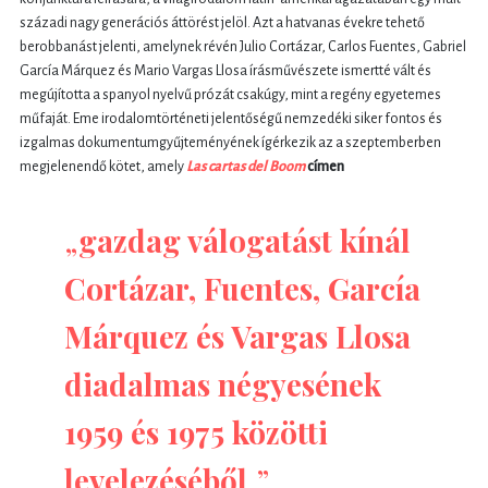
századi nagy generációs áttörést jelöl. Azt a hatvanas évekre tehető
berobbanást jelenti, amelynek révén Julio Cortázar, Carlos Fuentes, Gabriel
García Márquez és Mario Vargas Llosa írásművészete ismertté vált és
megújította a spanyol nyelvű prózát csakúgy, mint a regény egyetemes
műfaját. Eme irodalomtörténeti jelentőségű nemzedéki siker fontos és
izgalmas dokumentumgyűjteményének ígérkezik az a szeptemberben
megjelenendő kötet, amely
Las cartas del Boom
címen
„
gazdag válogatást kínál
Cortázar, Fuentes, García
Márquez és Vargas Llosa
diadalmas négyesének
1959 és 1975 közötti
levelezéséből
.”