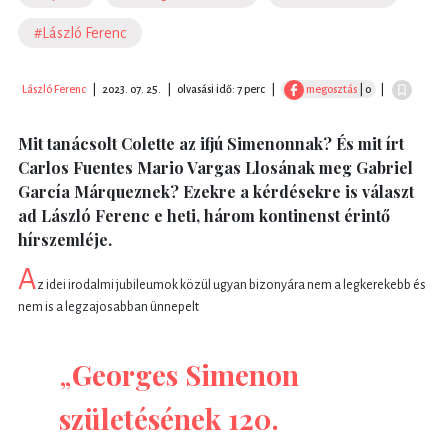
#László Ferenc
László Ferenc
|
2023. 07. 25.
|
olvasási idő: 7 perc
|
megosztás
| 0
|
Mit tanácsolt Colette az ifjú Simenonnak? És mit írt
Carlos Fuentes Mario Vargas Llosának meg Gabriel
García Márqueznek? Ezekre a kérdésekre is választ
ad László Ferenc e heti, három kontinenst érintő
hírszemléje.
A
z idei irodalmi jubileumok közül ugyan bizonyára nem a legkerekebb és
nem is a legzajosabban ünnepelt
„
Georges Simenon
születésének 120.