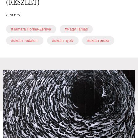
(RÉSZLET)
2020.11.19.
#Tamara Horiha-Zernya
#Nagy Tamás
#ukrán irodalom
#ukrán nyelv
#ukrán próza