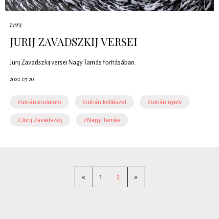
vers
JURIJ ZAVADSZKIJ VERSEI
Jurij Zavadszkij versei Nagy Tamás forításában.
2020.07.20.
#ukrán irodalom
#ukrán költészet
#ukrán nyelv
#Jurij Zavadszkij
#Nagy Tamás
«
1
2
»