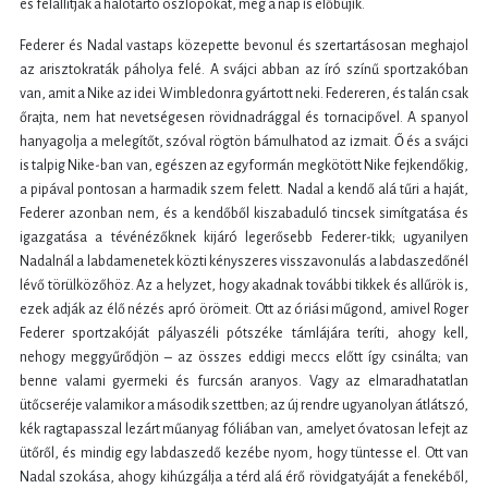
és felállítják a hálótartó oszlopokat, még a nap is előbújik.
Federer és Nadal vastaps közepette bevonul és szertartásosan meghajol
az arisztokraták páholya felé. A svájci abban az író színű sportzakóban
van, amit a Nike az idei Wimbledonra gyártott neki. Federeren, és talán csak
őrajta, nem hat nevetségesen rövidnadrággal és tornacipővel. A spanyol
hanyagolja a melegítőt, szóval rögtön bámulhatod az izmait. Ő és a svájci
is talpig Nike-ban van, egészen az egyformán megkötött Nike fejkendőkig,
a pipával pontosan a harmadik szem felett. Nadal a kendő alá tűri a haját,
Federer azonban nem, és a kendőből kiszabaduló tincsek simítgatása és
igazgatása a tévénézőknek kijáró legerősebb Federer-tikk; ugyanilyen
Nadalnál a labdamenetek közti kényszeres visszavonulás a labdaszedőnél
lévő törülközőhöz. Az a helyzet, hogy akadnak további tikkek és allűrök is,
ezek adják az élő nézés apró örömeit. Ott az óriási műgond, amivel Roger
Federer sportzakóját pályaszéli pótszéke támlájára teríti, ahogy kell,
nehogy meggyűrődjön – az összes eddigi meccs előtt így csinálta; van
benne valami gyermeki és furcsán aranyos. Vagy az elmaradhatatlan
ütőcseréje valamikor a második szettben; az új rendre ugyanolyan átlátszó,
kék ragtapasszal lezárt műanyag fóliában van, amelyet óvatosan lefejt az
ütőről, és mindig egy labdaszedő kezébe nyom, hogy tüntesse el. Ott van
Nadal szokása, ahogy kihúzgálja a térd alá érő rövidgatyáját a fenekéből,