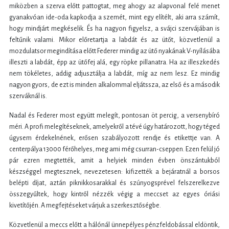
miközben a szerva előtt pattogtat, meg ahogy az alapvonal felé menet
gyanakvóan ide-oda kapkodja a szemét, mint egy elítélt, aki arra számít,
hogy mindjárt megkéselik. És ha nagyon figyelsz, a svájci szervájában is
feltűnik valami. Mikor előretartja a labdát és az ütőt, közvetlenül a
mozdulatsor megindítása előtt Federer mindig az ütő nyakának V-nyílásába
illeszti a labdát, épp az ütőfej alá, egy röpke pillanatra. Ha az illeszkedés
nem tökéletes, addig adjusztálja a labdát, míg az nem lesz. Ez mindig
nagyon gyors, de ezt is minden alkalommal eljátssza, az első és a második
szerváknál is.
Nadal és Federer most együtt melegít, pontosan öt percig, a versenybíró
méri. A profi melegítéseknek, amelyekről a tévé úgy határozott, hogy téged
úgysem érdekelnének, erősen szabályozott rendje és etikettje van. A
centerpálya 13000 férőhelyes, meg ami még csurran-cseppen. Ezen felül jó
pár ezren megtették, amit a helyiek minden évben önszántukból
készséggel megtesznek, nevezetesen: kifizették a bejáratnál a borsos
belépti díjat, aztán piknikkosarakkal és szúnyogsprével felszerelkezve
összegyűltek, hogy kintről nézzék végig a meccset az egyes óriási
kivetítőjén. A megfejtéseket várjuk a szerkesztőségbe.
Közvetlenül a meccs előtt a hálónál ünnepélyes pénzfeldobással eldöntik,