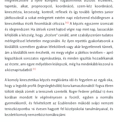
megnevezésére a nyelv komplett fogalomfelhőt biztosít: érzékelés,
tapintás, alkat, propriocepció, koordináció, szem-kéz koordináció,
kinesztézia, kecsesség, kontroll, reflexek és így tovább. Ígéretes junior
játékosoknál a sokat emlegetett extrém napi edzésrend elsődlegesen a
[10]
kinesztetikus érzék finomítását célozza.
A képzés egyszerre izomzati
és idegrendszeri. Ha ütések ezreit hajtod végre nap mint nap, lassacskán
kifejlődik a készség, hogy „érzésre” csináld, amit szabályszerűen tudatos
mérlegeléssel lehetetlen megcsinálni. Az ilyen repetitív gyakorlatsorok a
kívülállók szemében gyakran lélekölőnek vagy akár kegyetlennek tűnnek,
ám a kívülállók nem érezhetik, mi megy végbe a játékos testében – apró
kiigazítások sorozatos egymásutánja, és minden igazítás hozadékainak
az érzete, ami egyre mélyebben leülepszik, még ha mindinkább kiszorul is
[11]
a köznapi tudatból.
A komoly kinesztetikus képzés megkívánta idő és fegyelem az egyik oka,
hogy a legjobb profik (legeslegkésőbb) kora kamaszkoruktól fogva ébren
töltött idejük zömét a tenisznek szentelik. Roger Federer például 13 éves
korában mondott le végérvényesen a fociról, egyben a normális
gyermekkorról, és felvételizett az Ecublensben működő svájci nemzeti
teniszközpontba. 16 évesen hagyott fel középiskolai tanulmányaival, és
kezdett komoly nemzetközi tornákra járni.