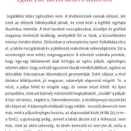
Legalábbis teljes egészében nem. A tévétenisznek vannak előnyei, ám
ezek az előnyök hátrányokkal járnak, és ezek közt a legfőbb egyfajta
illuzórikus intimitás. A tévé lassított visszajátszásai, közelijei és grafikái
megannyi tévénézői kiváltság, amelyektől föl se tűnik, a közvetítésben
mennyi minden elvész. Elsősorban a versenytenisz nyers fizikalitása vész
el, a labda mozgásának és a játékosok reakcióinak sebességérzete. Ezt a
veszteséget nem nehéz megmagyarázni. A televízió számára prioritás,
hogy egy-egy labdamenet alatt befogja az egész pályát, egészleges
nézetet adjon, hogy a nézők egyszerre lássák mindkét játékost, egyben az
ütésváltás fokozatosan kibontakozó geometriáját. Ezért választ a tévé
távlatos kilátópontot, jó magasan, valamelyik alapvonal mögött. Te, a
néző, a pálya felett és mögött vagy, és onnan nézel lefelé. Az ilyen
perspektíva, mint azt bármely művtöristől megtudhatod, „rövidíti” a pályát.
A hús-vér tenisz, végtére is, háromdimenziós, a tévéképernyő viszont két
dés képet ad. A képernyőn elsikkadó (vagy inkább: -torzuló) dimenzió nem
más, mint a pálya tényleges hossza, az alapvonalak közti 78 láb [23,77 m -
a ford.]; a gyorsaság pedig, amivel a labda átszeli ezt a térhosszt, nem
más, mint az ütési sebesség, és tévén keresztül ez sem jön át, noha a