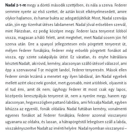
Nadal 2-1-re
megy a döntő második szettjében, és nála a szerva. Federer
semmire nyerte az első szettet, de aztán kicsit elkényelmesedett, amire
olykor hajlamos, és hamar bukta az adogatójátékát. Most, Nadal szervája
után, jön egy tizenhat ütéses labdamenet. Nadal jóval erősebben szervál,
mint Párizsban, ez pedig középre megy. Federer laza tenyerest löbböl
vissza, magasan a háló felett, amit megtehet, mert Nadal sosem jön fel
szerva után. Erre a spanyol jellegzetesen erős pörgetett tenyerest üt,
mélyen Federer fonákjára; Federer még erősebb pörgetett fonákot ad
vissza, egy szinte salakpályás ütést. Ez váratlan, és enyhe hátrálásra
készteti Nadalt, aki rövid, kemény, alacsonyan szálló ütéssel válaszol, ami
épp a szervavonal T-je mögött landol, Federer tenyeresén. Mások ellen
Federer simán lezárná a menetet egy ilyen labdával, ám Nadal egyebek
mellett azért okoz neki gondot, mert gyorsabb, mint a többiek, olyasmit is
el tud érni, amit ők nem; úgyhogy Federer itt most csak egy lapos,
középerős keresztpályás tenyerest üt, nem a nyerőre megy, hanem egy
alacsonyan, hegyesszögben pattanó labdára, ami felcsalja Nadalt, egyben
kihúzza az egyenlő, fonák oldalára. Nadal futtában kemény, vonalmenti
egyenes fonákot ad Federer fonákjára; Federer azonnal visszanyesi
ugyanarra az oldalra, és lassan, a hátrapörgéstől lebegősen száll a labda,
visszakényszerítve Nadalt az iménti helyére. Nadal nyomban visszanyesi –