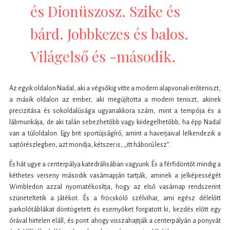
és Dionüszosz. Szike és
bárd. Jobbkezes és balos.
Világelső és -második.
Az egyik oldalon Nadal, aki a végsőkig vitte a modern alapvonali erőteniszt,
a másik oldalon az ember, aki megújította a modern teniszt, akinek
precizitása és sokoldalúsága ugyanakkora szám, mint a tempója és a
lábmunkája, de aki talán sebezhetőbb vagy kiidegelhetőbb, ha épp Nadal
van a túloldalon. Egy brit sportújságíró, amint a haverjaival lelkendezik a
sajtórészlegben, azt mondja, kétszer is, „itt háború lesz”.
És hát ugye a centerpálya katedrálisában vagyunk. És a férfidöntőt mindig a
kéthetes verseny második vasárnapján tartják, aminek a jelképességét
Wimbledon azzal nyomatékosítja, hogy az első vasárnap rendszerint
szüneteltetik a játékot. És a fröcskölő szélvihar, ami egész délelőtt
parkolótáblákat döntögetett és esernyőket forgatott ki, kezdés előtt egy
órával hirtelen eláll, és pont ahogy visszahajtják a centerpályán a ponyvát