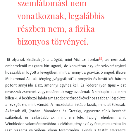
szemlátomást nem
vonatkoznak, legalábbis
részben nem, a fizika
bizonyos törvényei.
[7]
Itt olyanok kínálnak jó analógiát, mint Michael Jordan
, aki nemcsak
embertelenül magasra bírt ugrani, de konkrétan egy-két szívverésnyivel
hosszabban lógott a levegőben, mint amennyit a gravitáció enged, illetve
Muhammad Ali, aki tényleg „végigsiklott” a ponyván és bevitt két-három
pofont annyi idő alatt, amennyi egyhez kell. És Federer ilyen típus – ezt
nevezzük zseninek vagy mutánsnak vagy avatárnak. Nem kapkod, sosem
billen ki. A beérkező labda a másodperc töredékével hosszabban lóg előtte
a levegőben, mint várnád. A mozdulatai inkább lazák, mint atlétikusak.
Akárcsak Ali, Jordan, Maradona és Gretzky, egyszerre tűnik kevésbé
szilárdnak és szilárdabbnak, mint ellenfele. Talpig fehérben, amit
Wimbledon valamiért továbbra is előírhat, tényleg úgy fest, mint ami talán
(azt hiszem) valójában: olyan teremtmény, akinek a testét egyszerre