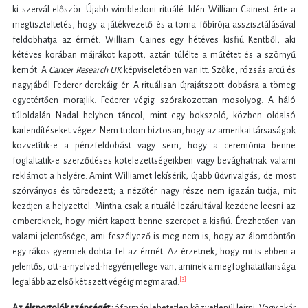
ki szervál először. Újabb wimbledoni rituálé. Idén William Cainest érte a
megtiszteltetés, hogy a játékvezető és a torna főbírója asszisztálásával
feldobhatja az érmét. William Caines egy hétéves kisfiú Kentből, aki
kétéves korában májrákot kapott, aztán túlélte a műtétet és a szörnyű
kemót. A
Cancer Research UK
képviseletében van itt. Szőke, rózsás arcú és
nagyjából Federer derekáig ér. A rituálisan újrajátszott dobásra a tömeg
egyetértően morajlik. Federer végig szórakozottan mosolyog. A háló
túloldalán Nadal helyben táncol, mint egy bokszoló, közben oldalsó
karlendítéseket végez. Nem tudom biztosan, hogy az amerikai társaságok
közvetítik-e a pénzfeldobást vagy sem, hogy a ceremónia benne
foglaltatik-e szerződéses kötelezettségeikben vagy bevághatnak valami
reklámot a helyére. Amint Williamet lekísérik, újabb üdvrivalgás, de most
szórványos és töredezett; a nézőtér nagy része nem igazán tudja, mit
kezdjen a helyzettel. Mintha csak a rituálé lezárultával kezdene leesni az
embereknek, hogy miért kapott benne szerepet a kisfiú. Érezhetően van
valami jelentősége, ami feszélyező is meg nem is, hogy az álomdöntőn
egy rákos gyermek dobta fel az érmét. Az érzetnek, hogy mi is ebben a
jelentős, ott-a-nyelved-hegyén jellege van, aminek a megfoghatatlansága
[3]
legalább az első két szett végéig megmarad.
Az élsportolók szépségét
jóformán lehetetlen közvetlenül leírni. Vagy akár