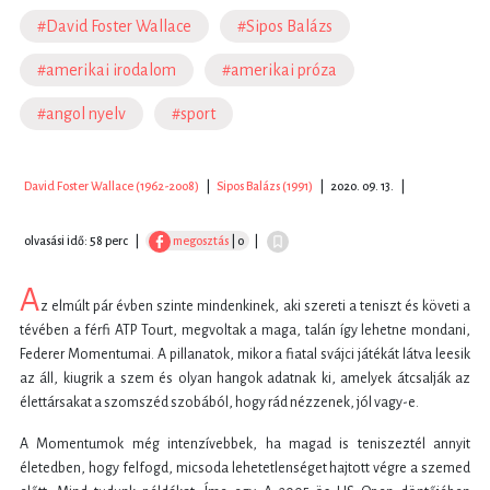
#David Foster Wallace
#Sipos Balázs
#amerikai irodalom
#amerikai próza
#angol nyelv
#sport
David Foster Wallace (1962-2008)
|
Sipos Balázs (1991)
|
2020. 09. 13.
|
olvasási idő: 58 perc
|
megosztás
| 0
|
A
z elmúlt pár évben szinte mindenkinek, aki szereti a teniszt és követi a
tévében a férfi ATP Tourt, megvoltak a maga, talán így lehetne mondani,
Federer Momentumai. A pillanatok, mikor a fiatal svájci játékát látva leesik
az áll, kiugrik a szem és olyan hangok adatnak ki, amelyek átcsalják az
élettársakat a szomszéd szobából, hogy rád nézzenek, jól vagy-e.
A Momentumok még intenzívebbek, ha magad is teniszeztél annyit
életedben, hogy felfogd, micsoda lehetetlenséget hajtott végre a szemed