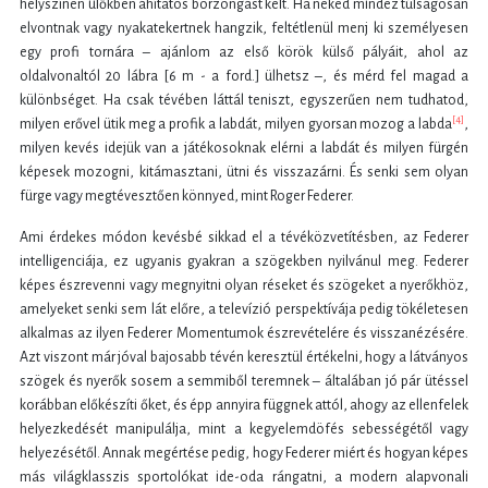
helyszínen ülőkben áhítatos borzongást kelt. Ha neked mindez túlságosan
elvontnak vagy nyakatekertnek hangzik, feltétlenül menj ki személyesen
egy profi tornára – ajánlom az első körök külső pályáit, ahol az
oldalvonaltól 20 lábra [6 m - a ford.] ülhetsz –, és mérd fel magad a
különbséget. Ha csak tévében láttál teniszt, egyszerűen nem tudhatod,
[4]
milyen erővel ütik meg a profik a labdát, milyen gyorsan mozog a labda
,
milyen kevés idejük van a játékosoknak elérni a labdát és milyen fürgén
képesek mozogni, kitámasztani, ütni és visszazárni. És senki sem olyan
fürge vagy megtévesztően könnyed, mint Roger Federer.
Ami érdekes módon kevésbé sikkad el a tévéközvetítésben, az Federer
intelligenciája, ez ugyanis gyakran a szögekben nyilvánul meg. Federer
képes észrevenni vagy megnyitni olyan réseket és szögeket a nyerőkhöz,
amelyeket senki sem lát előre, a televízió perspektívája pedig tökéletesen
alkalmas az ilyen Federer Momentumok észrevételére és visszanézésére.
Azt viszont már jóval bajosabb tévén keresztül értékelni, hogy a látványos
szögek és nyerők sosem a semmiből teremnek – általában jó pár ütéssel
korábban előkészíti őket, és épp annyira függnek attól, ahogy az ellenfelek
helyezkedését manipulálja, mint a kegyelemdöfés sebességétől vagy
helyezésétől. Annak megértése pedig, hogy Federer miért és hogyan képes
más világklasszis sportolókat ide-oda rángatni, a modern alapvonali