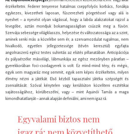
érzékeltetni. Federer tenyerese hatalmas cseppfolyós korbács, fonákja
egykezes, kivezetheti laposan, fűszerezheti pörgetéssel vagy alá is
nyeshet – a nyesést olyan vágással, hogy a labda alakzatokat rajzol a
levegőbe, aztán mondjuk bokamagasságban csúszik meg a füvön.
Szervája sebessége világklasszis, helyezése és változatossága az a szint,
aminek senki más a közelébe sem ér; a szervamozdulat rugalmas, nem
hivalkodó, egyetlen jellegzetessége (tévén keresztül) egyfajta
angolnaszerű egész testes suhintás az elütés pillanatában. Anticipációja
és pályaérzéke másvilági, lábmunkája az egész mezőnyben páratlan –
gyerekkorában foci-csodagyerek is volt. Ez mind-mind tény, és mégis,
egyik sem magyaráz meg semmit, egyik sem képes érzékeltetni, milyen
élmény nézni a játékát. Első kézből tapasztalni játéka szépségét és
zsenialitását. Szóval kénytelen vagy kerülőúton közelíteni esztétikai
sajátosságához, körülbeszélni, vagy – mint Aquinói Tamás a maga
kimondhatatlanját – annak alapján definiálni, ami nem igaz rá.
Egyvalami biztos nem
igaz rá: nem közvetíthető.