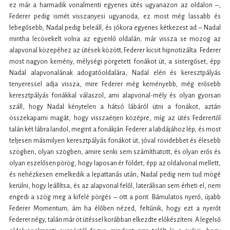
ez már a harmadik vonalmenti egyenes ütés ugyanazon az oldalon –,
Federer pedig ismét visszanyesi ugyanoda, ez most még lassabb és
lebegősebb, Nadal pedig beleáll, és jókora egyenes kétkezest ad – Nadal
mintha lecövekelt volna az egyenlő oldalán; már vissza se mozog az
alapvonal közepéhez az ütések között; Federer kicsit hipnotizálta. Federer
most nagyon kemény, mélységi pörgetett fonákot üt, a sistergőset, épp
Nadal alapvonalának adogatóoldalára, Nadal eléri és keresztpályás
tenyeressel adja vissza, mire Federer még keményebb, még erősebb
keresztpályás fonákkal válaszol, ami alapvonal-mély és olyan gyorsan
száll, hogy Nadal kénytelen a hátsó lábáról ütni a fonákot, aztán
összekaparni magát, hogy visszaérjen középre, míg az ütés Federertől
talán két lábra landol, megint a fonákján. Federer a labdájához lép, és most
teljesen másmilyen keresztpályás fonákot üt, jóval rövidebbet és élesebb
szögben, olyan szögben, amire senki sem számíthatott, és olyan erős és
olyan eszelősen pörög, hogy laposan ér földet, épp az oldalvonal mellett,
és nehézkesen emelkedik a lepattanás után, Nadal pedig nem tud mögé
kerülni, hogy leállítsa, és az alapvonal felől, laterálisan sem érheti el, nem
engedi a szög meg a kifelé pörgés – ott a pont. Bámulatos nyerő, újabb
Federer Momentum; ám ha élőben nézed, feltűnik, hogy ezt a nyerőt
Federer négy, talán már öt ütéssel korábban elkezdte előkészíteni. A legelső