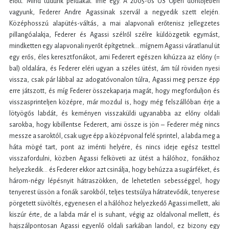
előtt. Mind tudunk példákat. Íme egy. A 2005-ös US Open döntőjében
vagyunk, Federer Andre Agassinak szervál a negyedik szett elején.
Középhosszú alapütés-váltás, a mai alapvonali erőtenisz jellegzetes
pillangóalakja, Federer és Agassi szélről szélre küldözgetik egymást,
mindketten egy alapvonali nyerőt építgetnek… mígnem Agassi váratlanul üt
egy erős, éles keresztfonákot, ami Federert egészen kihúzza az előny (=
bal) oldalára, és Federer eléri ugyan a széles ütést, ám túl röviden nyesi
vissza, csak pár lábbal az adogatóvonalon túlra, Agassi meg persze épp
erre játszott, és míg Federer összekaparja magát, hogy megforduljon és
visszasprinteljen középre, már mozdul is, hogy még felszállóban érje a
lötyögős labdát, és keményen visszaküldi ugyanabba az előny oldali
sarokba, hogy kibillentse Federert, ami össze is jön – Federer még nincs
messze a saroktól, csak ugye épp a középvonal felé sprintel, a labda meg a
háta mögé tart, pont az iménti helyére, és nincs ideje egész testtel
visszafordulni, közben Agassi felköveti az ütést a hálóhoz, fonákhoz
helyezkedik… és Federer ekkor azt csinálja, hogy behúzza a sugárféket, és
három-négy lépésnyit hátraszökken, de lehetetlen sebességgel, hogy
tenyerest üssön a fonák sarokból, teljes testsúlya hátratevődik, tenyerese
pörgetett süvöltés, egyenesen el a hálóhoz helyezkedő Agassi mellett, aki
kiszúr érte, de a labda már el is suhant, végig az oldalvonal mellett, és
hajszálpontosan Agassi egyenlő oldali sarkában landol, ez bizony egy