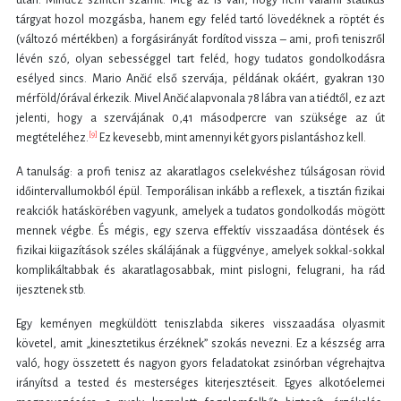
tárgyat hozol mozgásba, hanem egy feléd tartó lövedéknek a röptét és
(változó mértékben) a forgásirányát fordítod vissza – ami, profi teniszről
lévén szó, olyan sebességgel tart feléd, hogy tudatos gondolkodásra
esélyed sincs. Mario Ančić első szervája, példának okáért, gyakran 130
mérföld/órával érkezik. Mivel Ančić alapvonala 78 lábra van a tiédtől, ez azt
jelenti, hogy a szervájának 0,41 másodpercre van szüksége az út
[9]
megtételéhez.
Ez kevesebb, mint amennyi két gyors pislantáshoz kell.
A tanulság: a profi tenisz az akaratlagos cselekvéshez túlságosan rövid
időintervallumokból épül. Temporálisan inkább a reflexek, a tisztán fizikai
reakciók hatáskörében vagyunk, amelyek a tudatos gondolkodás mögött
mennek végbe. És mégis, egy szerva effektív visszaadása döntések és
fizikai kiigazítások széles skálájának a függvénye, amelyek sokkal-sokkal
komplikáltabbak és akaratlagosabbak, mint pislogni, felugrani, ha rád
ijesztenek stb.
Egy keményen megküldött teniszlabda sikeres visszaadása olyasmit
követel, amit „kinesztetikus érzéknek” szokás nevezni. Ez a készség arra
való, hogy összetett és nagyon gyors feladatokat zsinórban végrehajtva
irányítsd a tested és mesterséges kiterjesztéseit. Egyes alkotóelemei