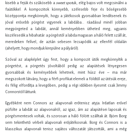
kisebb a fejük és szűkösebb a
sweet spot
uk, elég bajos volt megcsinálni a
faütőkkel. A kompozitok könnyebb, szélesebb feje és bőségesebb
középpontja megkönnyíti, hogy a játékosok gyorsabban lendítsenek és
jóval erősebb pörgést vigyenek a labdába… ráadásul minél jobban
megpörgeted a labdát, annál keményebben ütheted meg, ugyanis
kiszélesedik a hibahatár: a pörgéstől a labda magasan a háló felett száll át,
meredeken felível, de aztán sebesen lecsapódik az ellenfél oldalán
(ahelyett, hogy mondjuk kirepülne a pályáról).
Szóval az alapképlet úgy fest, hogy a kompozit ütők megkönnyítik a
pörgetést, a pörgetés jóvoltából pedig az alapütések lényegesen
gyorsabbak és keményebbek lehetnek, mint húsz éve – ma már
megszokott látvány, hogy a férfi profikat elemeli a földtől az ütésük ereje,
és félig elfordítja a levegőben, pedig a régi időkben ilyesmit csak Jimmy
Connorstól láttunk.
Egyébként nem Connors az alapvonali erőtenisz atyja. Irdatlan erővel
püfölte a labdát az alapvonalról, az igaz, ám az alapütései laposak és
pörgésmentesek voltak, és szorosan a háló fölött szálltak át. Björn Borg
sem tekinthető vérbeli alapvonali erőjátékosnak. Borg és Connors is a
klasszikus alapvonali tenisz sajátos változatát játszották, ami a még