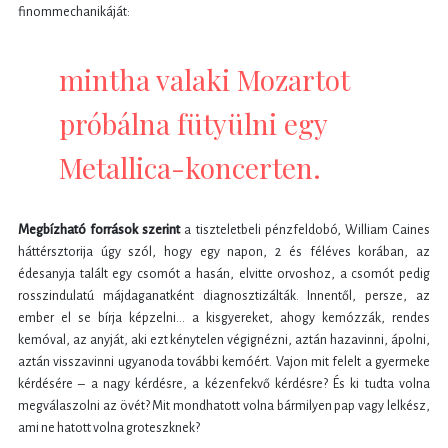
finommechanikáját:
mintha valaki Mozartot
próbálna fütyülni egy
Metallica-koncerten.
Megbízható források szerint
a tiszteletbeli pénzfeldobó, William Caines
háttérsztorija úgy szól, hogy egy napon, 2 és féléves korában, az
édesanyja talált egy csomót a hasán, elvitte orvoshoz, a csomót pedig
rosszindulatú májdaganatként diagnosztizálták. Innentől, persze, az
ember el se bírja képzelni… a kisgyereket, ahogy kemózzák, rendes
kemóval, az anyját, aki ezt kénytelen végignézni, aztán hazavinni, ápolni,
aztán visszavinni ugyanoda további kemóért. Vajon mit felelt a gyermeke
kérdésére – a nagy kérdésre, a kézenfekvő kérdésre? És ki tudta volna
megválaszolni az övét? Mit mondhatott volna bármilyen pap vagy lelkész,
ami ne hatott volna groteszknek?