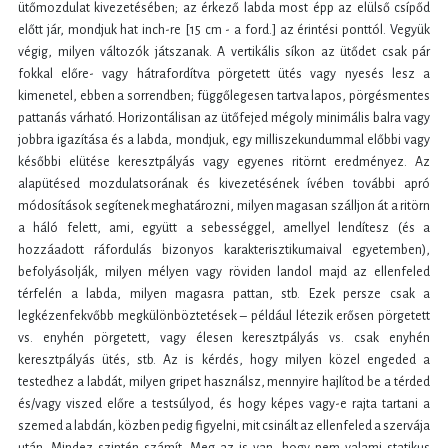
ütőmozdulat kivezetésében; az érkező labda most épp az elülső csípőd
előtt jár, mondjuk hat inch-re [15 cm - a ford.] az érintési ponttól. Vegyük
végig, milyen változók játszanak. A vertikális síkon az ütődet csak pár
fokkal előre- vagy hátrafordítva pörgetett ütés vagy nyesés lesz a
kimenetel, ebben a sorrendben; függőlegesen tartva lapos, pörgésmentes
pattanás várható. Horizontálisan az ütőfejed mégoly minimális balra vagy
jobbra igazítása és a labda, mondjuk, egy milliszekundummal előbbi vagy
későbbi elütése keresztpályás vagy egyenes ritörnt eredményez. Az
alapütésed mozdulatsorának és kivezetésének ívében további apró
módosítások segítenek meghatározni, milyen magasan szálljon át a ritörn
a háló felett, ami, együtt a sebességgel, amellyel lendítesz (és a
hozzáadott ráfordulás bizonyos karakterisztikumaival egyetemben),
befolyásolják, milyen mélyen vagy röviden landol majd az ellenfeled
térfelén a labda, milyen magasra pattan, stb. Ezek persze csak a
legkézenfekvőbb megkülönböztetések – például létezik erősen pörgetett
vs. enyhén pörgetett, vagy élesen keresztpályás vs. csak enyhén
keresztpályás ütés, stb. Az is kérdés, hogy milyen közel engeded a
testedhez a labdát, milyen gripet használsz, mennyire hajlítod be a térded
és/vagy viszed előre a testsúlyod, és hogy képes vagy-e rajta tartani a
szemed a labdán, közben pedig figyelni, mit csinált az ellenfeled a szervája
után. Mindez szintén számít. Meg az is van, hogy nem valami statikus