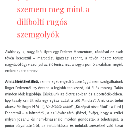
szemem meg mint a
dilibolti rugós
szemgolyók
Akárhogy is, nagyjából ilyen egy Federer Momentum, ráadásul ez csak
tévén keresztül – márpedig, igazság szerint, a tévén nézett tenisz
nagyjából úgy viszonyul az élő teniszhez, ahogy a pornó a valóban megélt
emberi szerelemhez.
Ami a hírértéket illeti,
semmi egetrengető újdonsággal nem szolgálhatunk
Roger Federerről. 25 évesen a legjobb teniszező, aki él és mozog. Talán
minden idők legjobbja. Dúskálunk az életrajzokban és a portrécikkekben.
Épp tavaly csinált róla egy egész adást a „60 Minutes”. Amit csak tudni
akarsz Mr. Roger N.M.I. [„
No Middle Initial
”: „Középső név nélkül” - a ford.]
Federerről – a hátteréről, a szülővárosáról (Bázel, Svájc), hogy a szülei
milyen józanul és nem-kihasználó módon gondozták a tehetségét, a
junior pályafutásáról, az instabilitással és indulatkitörésekkel való korai