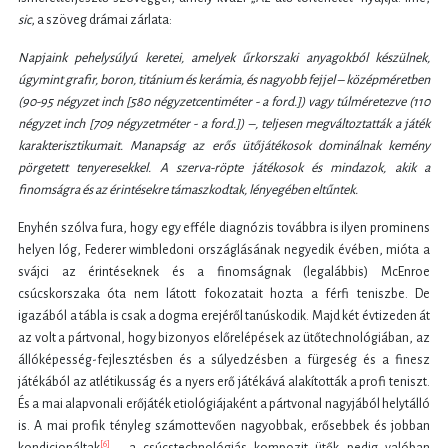
sic
, a szöveg drámai zárlata:
Napjaink pehelysúlyú keretei, amelyek űrkorszaki anyagokból készülnek,
úgymint grafir, boron, titánium és kerámia, és nagyobb fejjel – középméretben
(90-95 négyzet inch [580 négyzetcentiméter - a ford.]) vagy túlméretezve (110
négyzet inch [709 négyzetméter - a ford.]) –, teljesen megváltoztatták a játék
karakterisztikumait. Manapság az erős ütőjátékosok dominálnak kemény
pörgetett tenyeresekkel. A szerva-röpte játékosok és mindazok, akik a
finomságra és az érintésekre támaszkodtak, lényegében eltűntek.
Enyhén szólva fura, hogy egy efféle diagnózis továbbra is ilyen prominens
helyen lóg, Federer wimbledoni országlásának negyedik évében, mióta a
svájci az érintéseknek és a finomságnak (legalábbis) McEnroe
csúcskorszaka óta nem látott fokozatait hozta a férfi teniszbe. De
igazából a tábla is csak a dogma erejéről tanúskodik. Majd két évtizeden át
az volt a pártvonal, hogy bizonyos előrelépések az ütőtechnológiában, az
állóképesség-fejlesztésben és a súlyedzésben a fürgeség és a finesz
játékából az atlétikusság és a nyers erő játékává alakították a profi teniszt.
És a mai alapvonali erőjáték etiológiájaként a pártvonal nagyjából helytálló
is. A mai profik tényleg számottevően nagyobbak, erősebbek és jobban
[6]
kondicionáltak
, a csúcstechnológiás kompozit ütők pedig valóban