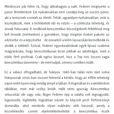
Mindössze pár hétre rá, hogy abbahagyta a sulit, Federer megnyerte a
junior Wimbledont. Ezt nyilvánvalóan nem csinálja meg az összes junior,
aki a tenisznek szenteli az életét. Tehát, ugyanilyen nyilvánvalóan, más is
közrejátszik, mint a befektetett idő és edzés – a színtiszta tehetség, és
annak fokozatai. A rendkívüli kinesztetikus készségeknek feltétlenül meg
kell lenniük (mérhetően) a gyerekben, hogy megérje éveket pakolni az
edzésébe és a képzésébe… de onnantól a krém lassacskán kiemelkedik és
elválik a többitől. Szóval, Federer egyeduralmának egyik típusú szakmai
magyarázata, hogy kinesztetikusan kicsit jobbak az adottságai, mint a
többi férfi profinak. Csak egész kicsivel, hisz a Top 100 összes tagja
kinesztetikus tünemény – de mint tudjuk, a tenisz centiken múlik.
Ez a válasz elfogadható, de hiányos. 1980-ban talán nem tűnt volna
hiányosnak. 2006-ban viszont felmerül a kérdés, hogy az efféle tehetség
vajon miért nyom még mindig annyit a latban. A dogmában és a wimbledoni
táblában, mint már szóba került, rejlik némi igazság. Kinesztetikus
virtuozitás ide vagy oda, Roger Federer épp a valaha volt legnagyobb,
legerősebb, legfittebb, legjobban edzett és képzett profi férfimezőnyt
dominálja, ahol mindenki olyan nukleáris ütőt használ, amely a
közvélekedés szerint eljelentéktelenítette a kinesztetikus érzék