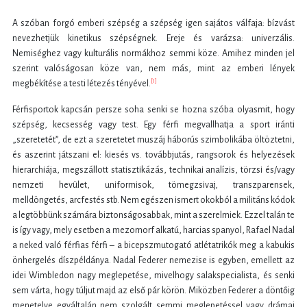
A szóban forgó emberi szépség a szépség igen sajátos válfaja: bízvást
nevezhetjük kinetikus szépségnek. Ereje és varázsa: univerzális.
Nemiséghez vagy kulturális normákhoz semmi köze. Amihez minden jel
szerint valóságosan köze van, nem más, mint az emberi lények
[1]
megbékítése a testi létezés tényével.
Férfisportok kapcsán persze soha senki se hozna szóba olyasmit, hogy
szépség, kecsesség vagy test. Egy férfi megvallhatja a sport iránti
„szeretetét”, de ezt a szeretetet muszáj háborús szimbolikába öltöztetni,
és aszerint játszani el: kiesés vs. továbbjutás, rangsorok és helyezések
hierarchiája, megszállott statisztikázás, technikai analízis, törzsi és/vagy
nemzeti hevület, uniformisok, tömegzsivaj, transzparensek,
melldöngetés, arcfestés stb. Nem egészen ismert okokból a militáns kódok
a legtöbbünk számára biztonságosabbak, mint a szerelmiek. Ezzel talán te
is így vagy, mely esetben a mezomorf alkatú, harcias spanyol, Rafael Nadal
a neked való férfias férfi – a bicepszmutogató atlétatrikók meg a kabukis
önhergelés díszpéldánya. Nadal Federer nemezise is egyben, emellett az
idei Wimbledon nagy meglepetése, mivelhogy salakspecialista, és senki
sem várta, hogy túljut majd az első pár körön. Miközben Federer a döntőig
menetelve egyáltalán nem szolgált semmi meglepetéssel vagy drámai