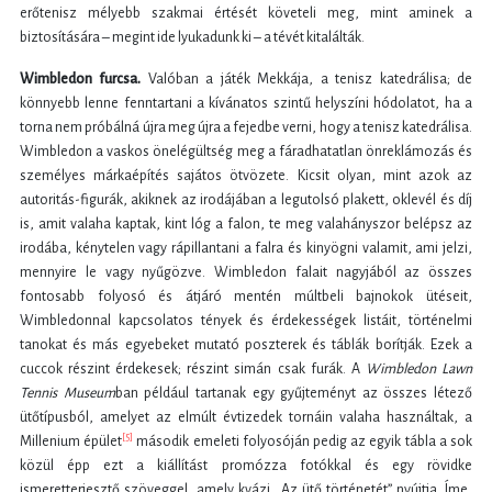
erőtenisz mélyebb szakmai értését követeli meg, mint aminek a
biztosítására – megint ide lyukadunk ki – a tévét kitalálták.
Wimbledon furcsa.
Valóban a játék Mekkája, a tenisz katedrálisa; de
könnyebb lenne fenntartani a kívánatos szintű helyszíni hódolatot, ha a
torna nem próbálná újra meg újra a fejedbe verni, hogy a tenisz katedrálisa.
Wimbledon a vaskos önelégültség meg a fáradhatatlan önreklámozás és
személyes márkaépítés sajátos ötvözete. Kicsit olyan, mint azok az
autoritás-figurák, akiknek az irodájában a legutolsó plakett, oklevél és díj
is, amit valaha kaptak, kint lóg a falon, te meg valahányszor belépsz az
irodába, kénytelen vagy rápillantani a falra és kinyögni valamit, ami jelzi,
mennyire le vagy nyűgözve. Wimbledon falait nagyjából az összes
fontosabb folyosó és átjáró mentén múltbeli bajnokok ütéseit,
Wimbledonnal kapcsolatos tények és érdekességek listáit, történelmi
tanokat és más egyebeket mutató poszterek és táblák borítják. Ezek a
cuccok részint érdekesek; részint simán csak furák. A
Wimbledon Lawn
Tennis Museum
ban például tartanak egy gyűjteményt az összes létező
ütőtípusból, amelyet az elmúlt évtizedek tornáin valaha használtak, a
[5]
Millenium épület
második emeleti folyosóján pedig az egyik tábla a sok
közül épp ezt a kiállítást promózza fotókkal és egy rövidke
ismeretterjesztő szöveggel, amely kvázi „Az ütő történetét” nyújtja. Íme,