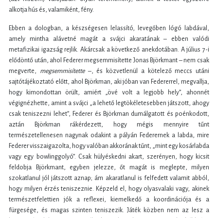
alkotja hús és, valamiként, fény.
Ebben a dologban, a készségesen lelassító, levegőben lógó labdával,
amely mintha alávetné magát a svájci akaratának – ebben valódi
metafizikai igazság rejlik. Akárcsak a következő anekdotában. A július 7-i
elődöntő után, ahol Federer megsemmisítette Jonas Björkmant – nem csak
megverte,
megsemmisítette
–, és közvetlenül a kötelező meccs utáni
sajtótájékoztató előtt, ahol Björkman, aki jóban van Federerrel, megvallja,
hogy kimondottan örült, amiért „övé volt a legjobb hely”, ahonnét
végignézhette, amint a svájci „a lehető legtökéletesebben játszott, ahogy
csak teniszezni lehet”, Federer és Björkman dumálgatott és poénkodott,
aztán Björkman rákérdezett, hogy mégis mennyire tűnt
természetellenesen nagynak odakint a pályán Federernek a labda, mire
Federer visszaigazolta, hogy valóban akkorának tűnt, „mint egy kosárlabda
vagy egy bowlinggolyó”. Csak hülyéskedni akart, szerényen, hogy kicsit
feldobja Björkmant, egyben jelezze, őt magát is meglepte, milyen
szokatlanul jól játszott aznap; ám akaratlanul is felfedett valamit abból,
hogy milyen érzés teniszeznie. Képzeld el, hogy olyasvalaki vagy, akinek
természetfelettien jók a reflexei, kiemelkedő a koordinációja és a
fürgesége, és magas szinten teniszezik. Játék közben nem az lesz a