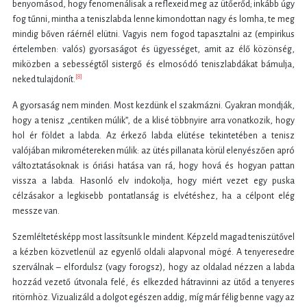
benyomásod, hogy fenomenálisak a reflexeid meg az ütőerőd; inkább úgy
fog tűnni, mintha a teniszlabda lenne kimondottan nagy és lomha, te meg
mindig bőven ráérnél elütni. Vagyis nem fogod tapasztalni az (empirikus
értelemben: valós) gyorsaságot és ügyességet, amit az élő közönség,
miközben a sebességtől sistergő és elmosódó teniszlabdákat bámulja,
[8]
neked tulajdonít.
A gyorsaság nem minden. Most kezdünk el szakmázni. Gyakran mondják,
hogy a tenisz „centiken múlik”, de a klisé többnyire arra vonatkozik, hogy
hol ér földet a labda. Az érkező labda elütése tekintetében a tenisz
valójában mikrométereken múlik: az ütés pillanata körül elenyészően apró
változtatásoknak is óriási hatása van rá, hogy hová és hogyan pattan
vissza a labda. Hasonló elv indokolja, hogy miért vezet egy puska
célzásakor a legkisebb pontatlanság is elvétéshez, ha a célpont elég
messze van.
Szemléltetésképp most lassítsunk le mindent. Képzeld magad teniszütővel
a kézben közvetlenül az egyenlő oldali alapvonal mögé. A tenyeresedre
szerválnak – elfordulsz (vagy forogsz), hogy az oldalad nézzen a labda
hozzád vezető útvonala felé, és elkezded hátravinni az ütőd a tenyeres
ritörnhöz. Vizualizáld a dolgot egészen addig, míg már félig benne vagy az