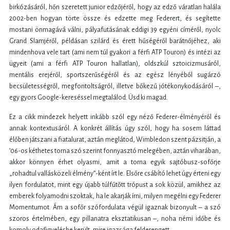
birkózásáról, hőn szeretett junior edzőjéről, hogy az edző váratlan halála
2002-ben hogyan törte össze és edzette meg Federert, és segítette
mostani önmagává válni, pályafutásának eddigi 39 egyéni címéről, nyolc
Grand Slamjéről, példásan szilárd és érett hűségéről barátnőjéhez, aki
mindenhova vele tart (ami nem túl gyakori a férfi ATP Touron) és intézi az
ügyeit (ami a férfi ATP Touron hallatlan), oldszkúl sztoicizmusáról,
mentális erejéről, sportszerűségéről és az egész lényéből sugárzó
becsületességről, megfontoltságról, illetve bőkezű jótékonykodásáról –,
egy gyors Google-kereséssel megtalálod. Üsd ki magad.
Ez a cikk mindezek helyett inkább szól egy néző Federer-élményéről és
annak kontextusáról. A konkrét állítás úgy szól, hogy ha sosem láttad
élőben játszani a fiatalurat, aztán meglátod, Wimbledon szent pázsitján, a
’06-os kéthetes torna szó szerint fonnyasztó melegében, aztán viharában,
akkor könnyen érhet olyasmi, amit a torna egyik sajtóbusz-sofőrje
„rohadtul vallásközeli élmény”-ként írt le. Elsőre csábító lehet úgy érteni egy
ilyen fordulatot, mint egy újabb túlfűtőtt trópust a sok közül, amikhez az
emberek folyamodni szoktak, ha le akarják írni, milyen megélni egy Federer
Momentumot. Ám a sofőr szófordulata végül igaznak bizonyult – a szó
szoros értelmében, egy pillanatra eksztatikusan –, noha némi időbe és
komoly odafigyelésbe került, mire igazsága felderengett.