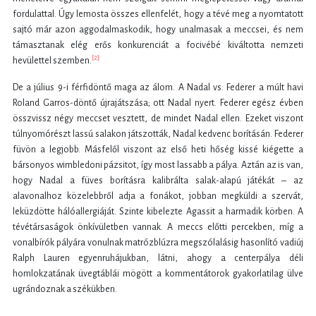
fordulattal. Úgy lemosta összes ellenfelét, hogy a tévé meg a nyomtatott
sajtó már azon aggodalmaskodik, hogy unalmasak a meccsei, és nem
támasztanak elég erős konkurenciát a focivébé kiváltotta nemzeti
[2]
hevülettel szemben.
De a július 9-i férfidöntő maga az álom. A Nadal vs. Federer a múlt havi
Roland Garros-döntő újrajátszása; ott Nadal nyert. Federer egész évben
összvissz négy meccset vesztett, de mindet Nadal ellen. Ezeket viszont
túlnyomórészt lassú salakon játszották, Nadal kedvenc borításán. Federer
füvön a legjobb. Másfelől viszont az első heti hőség kissé kiégette a
bársonyos wimbledoni pázsitot, így most lassabb a pálya. Aztán az is van,
hogy Nadal a füves borításra kalibrálta salak-alapú játékát – az
alavonalhoz közelebbről adja a fonákot, jobban megküldi a szervát,
leküzdötte hálóallergiáját. Szinte kibelezte Agassit a harmadik körben. A
tévétársaságok önkívületben vannak. A meccs előtti percekben, míg a
vonalbírók pályára vonulnak matrózblúzra megszólalásig hasonlító vadiúj
Ralph Lauren egyenruhájukban, látni, ahogy a centerpálya déli
homlokzatának üvegtáblái mögött a kommentátorok gyakorlatilag ülve
ugrándoznak a székükben.