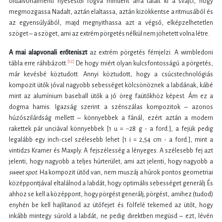
oldalvonalmenti nyeséstől fogva mindent arra talált ki a svájci, hogy
megmozgassa Nadalt, aztán elaltassa, aztán kizökkentse a ritmusából és
az egyensúlyából, majd megnyithassa azt a végső, elképzelhetetlen
szöget – a szöget, ami az extrém pörgetés nélkül nem jöhetett volna létre.
A mai alapvonali erőteniszt
az extrém pörgetés fémjelzi. A wimbledoni
[12]
tábla erre ráhibázott.
De hogy miért olyan kulcsfontosságú a pörgetés,
már kevésbé köztudott. Annyi köztudott, hogy a csúcstechnológiás
kompozit ütők jóval nagyobb sebességet kölcsönöznek a labdának, kábé
mint az alumínium baseball ütők a jó öreg faütőkhöz képest. Ám ez a
dogma hamis. Igazság szerint a szénszálas kompozitok – azonos
húzószilárdság mellett – könnyebbek a fánál, ezért aztán a modern
rakettek pár unciával könnyebbek [1 u = ~28 g - a ford.], a fejük pedig
legalább egy inch-csel szélesebb lehet [1 i = 2,54 cm - a ford.], mint a
vintidzs Kramer és Maxply. A fejszélesség a lényeges. A szélesebb fej azt
jelenti, hogy nagyobb a teljes húrterület, ami azt jelenti, hogy nagyobb a
sweet spot
. Ha kompozit ütőd van, nem muszáj a húrok pontos geometriai
középpontjával eltalálnod a labdát, hogy optimális sebességet generálj. És
ahhoz se kell a középpont, hogy pörgést generálj, pörgést, amihez (tudod)
enyhén be kell hajlítanod az ütőfejet és fölfelé tekerned az ütőt, hogy
inkább mintegy súrold a labdát, ne pedig direktben megüsd – ezt, lévén