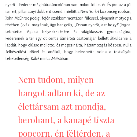
nyerő – Federer még hátratáncolóban van, mikor földet ér. És jön az a jól
ismert, pillanatnyi döbbent csend, mielőtt a New York-i közönség robban,
John McEnroe pedig, fején szakkommentátori fülessel, olyasmit motyog a
tévében (kvázi magának, úgy hangzik), „Onnan nyerőt, azt hogy?” Jogos:
tekintettel Agassi helyezkedésére és világklasszis gyorsaságára,
Federernek a tér egy öt centis átmérőjű csatornáján kellett átküldenie a
labdát, hogy elüsse mellette, és megcsinálta, hátramozgás közben, nulla
felkészülési idővel és anélkül, hogy belevihette volna a testsúlyát.
Lehetetlenség. Kábé mint a
Mátrix
ban.
Nem tudom, milyen
hangot adtam ki, de az
élettársam azt mondja,
berohant, a kanapé tiszta
popcorn, én féltérden, a