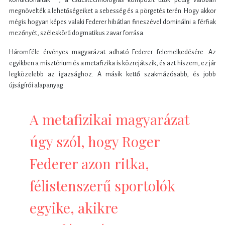
megnövelték a lehetőségeiket a sebesség és a pörgetés terén. Hogy akkor
mégis hogyan képes valaki Federer hibátlan fineszével dominálni a férfiak
mezőnyét, széleskörű dogmatikus zavar forrása.
Háromféle érvényes magyarázat adható Federer felemelkedésére. Az
egyikben a misztérium és a metafizika is közrejátszik, és azt hiszem, ez jár
legközelebb az igazsághoz. A másik kettő szakmázósabb, és jobb
újságírói alapanyag.
A metafizikai magyarázat
úgy szól, hogy Roger
Federer azon ritka,
félistenszerű sportolók
egyike, akikre