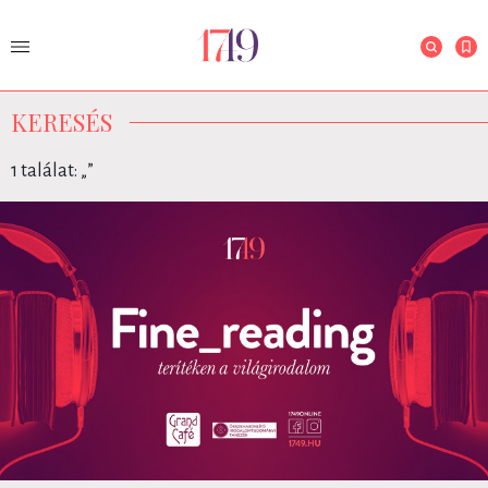
KERESÉS
1 találat: „
”