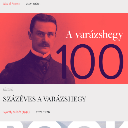
László Ferenc
|
2025.06.03.
Ikszek
SZÁZÉVES A VARÁZSHEGY
Györffy Miklós (1942)
|
2024.11.28.