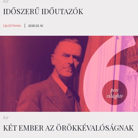
hír
IDŐSZERŰ IDŐUTAZÓK
László Ferenc
|
2026.02.10.
hír
KÉT EMBER AZ ÖRÖKKÉVALÓSÁGNAK