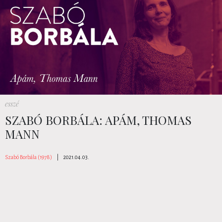
esszé
SZABÓ BORBÁLA: APÁM, THOMAS
MANN
Szabó Borbála (1978)
|
2021.04.03.