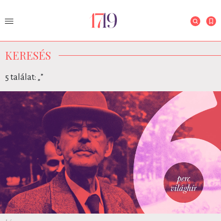
KERESÉS
5 találat: „
”