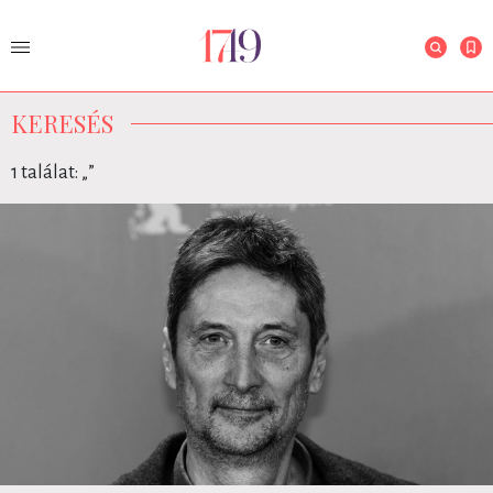
KERESÉS
1 találat: „
”