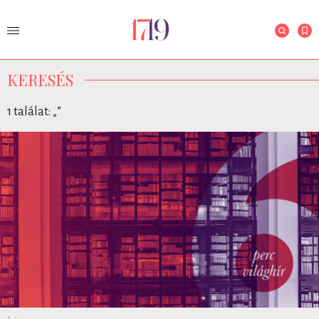
KERESÉS
1 találat: „
”