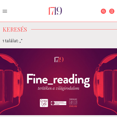
KERESÉS
1 találat: „
”