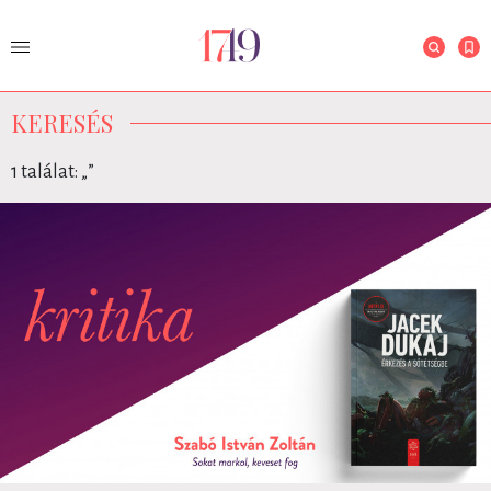
KERESÉS
1 találat: „
”