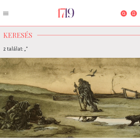
KERESÉS
2 találat: „
”