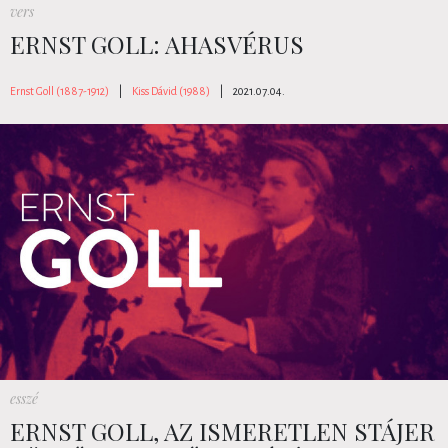
vers
ERNST GOLL: AHASVÉRUS
Ernst Goll (1887-1912)
|
Kiss Dávid (1988)
|
2021.07.04.
esszé
ERNST GOLL, AZ ISMERETLEN STÁJER