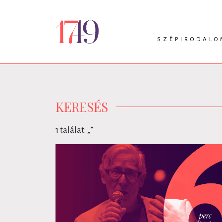
SZÉPIRODALO
INTRO
VERS
PRÓZA
DRÁMA
KERESÉS
1 találat: „
”