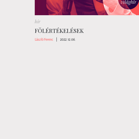
hír
FÖLÉRTÉKELÉSEK
László Ferenc
|
2022.12.06.