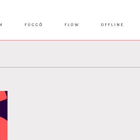
M
FÜGGŐ
FLOW
OFFLINE
ESSZÉ
HÍR
1749 KÖNYVEK
KRITIKA
INTERJÚ
RENDEZVÉNYEK
TANULMÁNY
MŰHELYNAPLÓ
PODCAST
IKSZEK
TOPLISTA