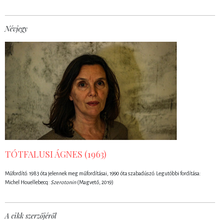
Névjegy
TÓTFALUSI ÁGNES (1963)
Műfordító. 1983 óta jelennek meg műfordításai, 1990 óta szabadúszó. Legutóbbi fordítása:
Michel Houellebecq:
Szerotonin
(Magvető, 2019)
A cikk szerzőjéről