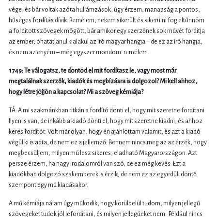
vége, és bár voltak azóta hullámzások, úgy érzem, manapság a pontos,
hűséges fordítás dívik. Remélem, nekem sikerült és sikerülni fog eltűnnöm
a fordított szövegek mögött, bár amikor egy szerzőnek sok művét fordítja
az ember, óhatatlanul kialakul az író magyar hangja – de ez az író hangja,
és nem az enyém – még egyszer mondom: remélem.
1749: Te válogatsz, te döntöd el mit fordítasz le, vagy most már
megtalálnak szerzők, kiadók és megbízásra is dolgozol? Mi kell ahhoz,
hogy létre jöjjön a kapcsolat? Mi a szöveg kémiája?
TÁ: A mi szakmánkban ritkán a fordító dönti el, hogy mit szeretne fordítani.
Ilyen is van, de inkább a kiadó dönti el, hogy mit szeretne kiadni, és ahhoz
keres fordítót. Volt már olyan, hogy én ajánlottam valamit, és azt a kiadó
végül ki is adta, de nem ez a jellemző. Bennem nincs meg az az érzék, hogy
megbecsüljem, milyen mű lesz sikeres, eladható Magyarországon. Azt
persze érzem, ha nagy irodalomról van szó, de ez még kevés. Ezt a
kiadókban dolgozó szakemberek is érzik, de nem ez az egyedüli döntő
szempont egy mű kiadásakor.
A mű kémiája nálam úgy működik, hogy körülbelül tudom, milyen jellegű
szövegeket tudok jól lefordítani, és milyen jellegűeket nem. Például nincs