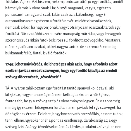
Tótfalusi Ágnes: Azt hiszem, nekem pontosan attól jó egy fordítás, amitől
bármelyik másik olvasónak. Ha jól szól magyarul, vagyis, egészen
pontosan: ha magyarul szól. Talán csak az a különbség, hogy én
automatikusan megnézem a fordító nevét, mielőtt olvasni kezdek,
nemcsak akkor, ha nagyon jónak, vagy botrányosan rossznak tartok egy
fordítást. Bár ez utóbbi szerencsére manapság már ritka, vagy én vagyok
szerencsés, és ritkán futok bele rosszul fordított szövegekbe. Mostanra
már megtaláltam azokat, akiket nagyra tartok, de szerencsére mindig
bukkannak fel új, fiatal, kiváló fordítók.
1749: Lehet naiv kérdés, de lehetséges akár az is, hogy a fordítás adott
esetben javít az eredeti szövegen, hogy egy fordító kijavítja az eredeti
szöveg döccenéseit, „tévedéseit”?
TÁ: A nyáron találkoztam egy fordítást tanító spanyol kollégával, aki
kifejtette, hogy manapság már nem kell ragaszkodni a hűséghez,
fontosabb, hogy a szöveg szép és olvasmányos legyen. Én viszont még
mindig igyekszem hűségesen fordítani, nem javítok fel egy szöveget, ha
döcögősnek érzem. Ez lehet, hogy konzervatív hozzáállás, de nem tudok
tenni ellene. Egyébként néha pont az esetlenség, darabosság adja egy
szöveg ízét. A tárgyi tévedések már más kérdés, irodalmi szövegben nem