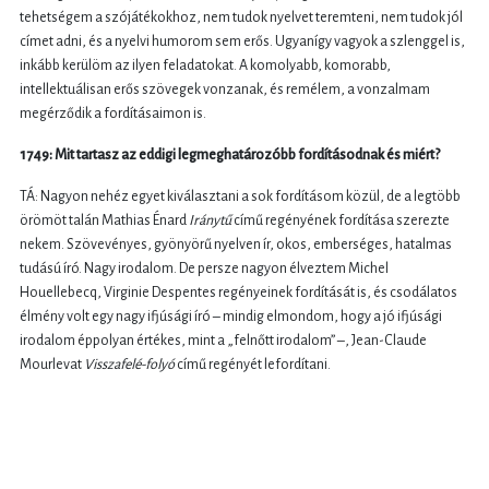
tehetségem a szójátékokhoz, nem tudok nyelvet teremteni, nem tudok jól
címet adni, és a nyelvi humorom sem erős. Ugyanígy vagyok a szlenggel is,
inkább kerülöm az ilyen feladatokat. A komolyabb, komorabb,
intellektuálisan erős szövegek vonzanak, és remélem, a vonzalmam
megérződik a fordításaimon is.
1749: Mit tartasz az eddigi legmeghatározóbb fordításodnak és miért?
TÁ: Nagyon nehéz egyet kiválasztani a sok fordításom közül, de a legtöbb
örömöt talán Mathias Énard
Iránytű
című regényének fordítása szerezte
nekem. Szövevényes, gyönyörű nyelven ír, okos, emberséges, hatalmas
tudású író. Nagy irodalom. De persze nagyon élveztem Michel
Houellebecq, Virginie Despentes regényeinek fordítását is, és csodálatos
élmény volt egy nagy ifjúsági író – mindig elmondom, hogy a jó ifjúsági
irodalom éppolyan értékes, mint a „felnőtt irodalom” –, Jean-Claude
Mourlevat
Visszafelé-folyó
című regényét lefordítani.