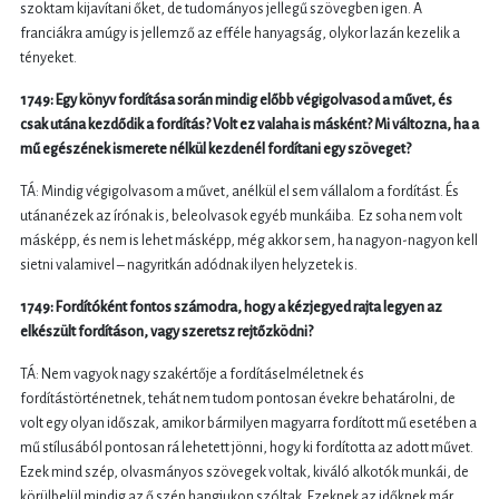
szoktam kijavítani őket, de tudományos jellegű szövegben igen. A
franciákra amúgy is jellemző az efféle hanyagság, olykor lazán kezelik a
tényeket.
1749: Egy könyv fordítása során mindig előbb végigolvasod a művet, és
csak utána kezdődik a fordítás? Volt ez valaha is másként? Mi változna, ha a
mű egészének ismerete nélkül kezdenél fordítani egy szöveget?
TÁ: Mindig végigolvasom a művet, anélkül el sem vállalom a fordítást. És
utánanézek az írónak is, beleolvasok egyéb munkáiba. Ez soha nem volt
másképp, és nem is lehet másképp, még akkor sem, ha nagyon-nagyon kell
sietni valamivel – nagyritkán adódnak ilyen helyzetek is.
1749: Fordítóként fontos számodra, hogy a kézjegyed rajta legyen az
elkészült fordításon, vagy szeretsz rejtőzködni?
TÁ: Nem vagyok nagy szakértője a fordításelméletnek és
fordítástörténetnek, tehát nem tudom pontosan évekre behatárolni, de
volt egy olyan időszak, amikor bármilyen magyarra fordított mű esetében a
mű stílusából pontosan rá lehetett jönni, hogy ki fordította az adott művet.
Ezek mind szép, olvasmányos szövegek voltak, kiváló alkotók munkái, de
körülbelül mindig az ő szép hangjukon szóltak. Ezeknek az időknek már