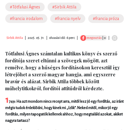
#Tótfalusi Ágnes
#Sirbik Attila
#francia irodalom
#francia nyelv
#francia próza
Sirbik Attila
|
2025. 05. 31.
|
olvasási idő: 6 perc
|
megosztás
| 0
|
Tótfalusi Ágnes számtalan kultikus könyv és szerző
fordítója szeret eltűnni a szövegek mögött, azt
remélve, hogy a hűséges fordításokon keresztül így
létrejöhet a szerző magyar hangja, ami egyszerre
bravúr és alázat. Sirbik Attila többek között
műhelytitkokról, fordítói attitűdről kérdezte.
1
749: Ha azt mondom nincs recept arra, mitől lesz jó egy fordítás, az iránt
mégis tudok érdeklődni, hogy kinek mi „ízlik”. Neked mitől, mikor jó egy
fordítás, milyen tapogatók kellenek ahhoz, hogy megtaláld azokat, akiket
nagyra tartasz?