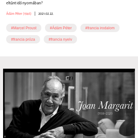
eltűnt idő nyomában?
Ádám Péter (1946)
|
2021.02.22.
#Marcel Proust
#Ádám Péter
#francia irodalom
#francia próza
#francia nyelv