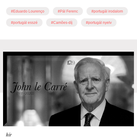
#Eduardo Lourenço
#Pál Ferenc
#portugál irodalom
#portugál esszé
#Camões-díj
#portugál nyelv
hír