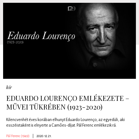
hír
EDUARDO LOURENÇO EMLÉKEZETE –
MŰVEI TÜKRÉBEN (1923-2020)
Kilencvenhét éves korában elhunyt Eduardo Lourenço, az egyedüli, aki
esszéistaként is elnyerte a Camões-díjat. Pál Ferenc emlékezik rá.
Pál Ferenc (1949)
|
2020.12.21.