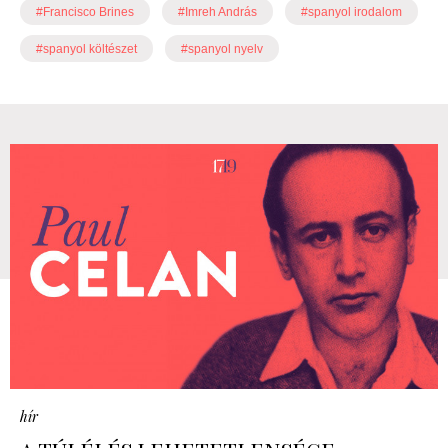
#Francisco Brines
#Imreh András
#spanyol irodalom
#spanyol költészet
#spanyol nyelv
hír