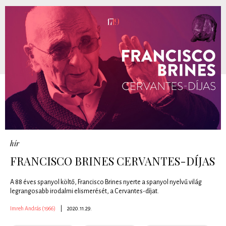
hír
FRANCISCO BRINES CERVANTES-DÍJAS
A 88 éves spanyol költő, Francisco Brines nyerte a spanyol nyelvű világ
legrangosabb irodalmi elismerését, a Cervantes-díjat.
Imreh András (1966)
|
2020.11.29.