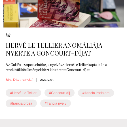
hír
HERVÉ LE TELLIER ANOMÁLIÁJA
NYERTE A GONCOURT-DÍJAT
Az OuLiPo-csoport elnöke, a nyelvész Hervé Le Tellier kapta idén a
rendkívüli körülmények közt kihirdetett Goncourt-díjat.
Sárdi Krisztina (1989)
|
2020.12.01.
#Hervé Le Tellier
#Goncourt-díj
#francia irodalom
#francia próza
#francia nyelv