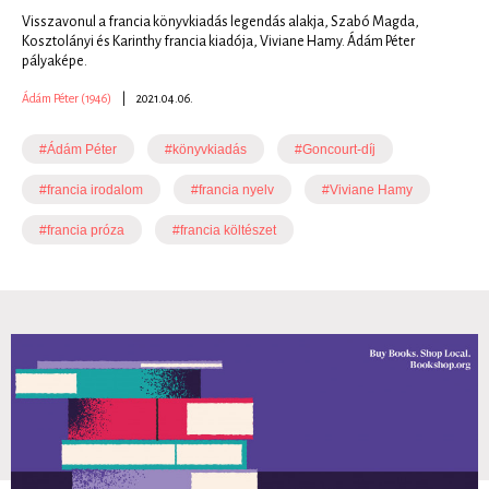
Visszavonul a francia könyvkiadás legendás alakja, Szabó Magda,
Kosztolányi és Karinthy francia kiadója, Viviane Hamy. Ádám Péter
pályaképe.
Ádám Péter (1946)
|
2021.04.06.
#Ádám Péter
#könyvkiadás
#Goncourt-díj
#francia irodalom
#francia nyelv
#Viviane Hamy
#francia próza
#francia költészet