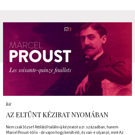
hír
AZ ELTŰNT KÉZIRAT NYOMÁBAN
Nem csak József Attilától találni új kéziratot a 21. században, hanem
Marcel Proust-tól is - de vajon hogy került elő, és van-e olyan jó, mint Az