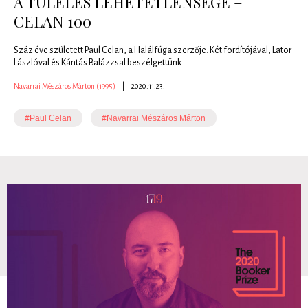
A TÚLÉLÉS LEHETETLENSÉGE –
CELAN 100
Száz éve született Paul Celan, a Halálfúga szerzője. Két fordítójával, Lator
Lászlóval és Kántás Balázzsal beszélgettünk.
Navarrai Mészáros Márton (1995)
|
2020.11.23.
#Paul Celan
#Navarrai Mészáros Márton