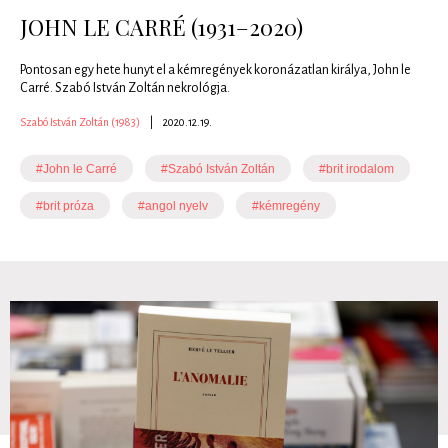
JOHN LE CARRÉ (1931–2020)
Pontosan egy hete hunyt el a kémregények koronázatlan királya, John le
Carré. Szabó István Zoltán nekrológja.
Szabó István Zoltán (1983)
|
2020.12.19.
#John le Carré
#Szabó István Zoltán
#brit irodalom
#brit próza
#angol nyelv
#kémregény