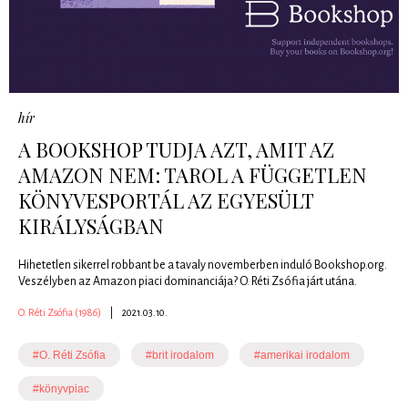
hír
A BOOKSHOP TUDJA AZT, AMIT AZ
AMAZON NEM: TAROL A FÜGGETLEN
KÖNYVESPORTÁL AZ EGYESÜLT
KIRÁLYSÁGBAN
Hihetetlen sikerrel robbant be a tavaly novemberben induló Bookshop.org.
Veszélyben az Amazon piaci dominanciája? O. Réti Zsófia járt utána.
O. Réti Zsófia (1986)
|
2021.03.10.
#O. Réti Zsófia
#brit irodalom
#amerikai irodalom
#könyvpiac