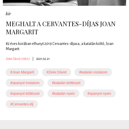
hír
MEGHALT A CERVANTES-DÍJAS JOAN
MARGARIT
82 éves korában elhunyt 2019 Cervantes-díjasa, a katalán költő, Joan
Margarit.
Zelei Dávid (1985)
|
2021.02.21.
#Joan Margarit
#Zelei Dávid
#katalán irodalom
#spanyol irodalom
#katalán költészet
#spanyol költészet
#katalán nyelv
#spanyol nyelv
#Cervantes-díj