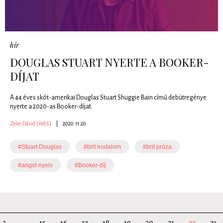
hír
DOUGLAS STUART NYERTE A BOOKER-
DÍJAT
A 44 éves skót-amerikai Douglas Stuart Shuggie Bain című debütregénye
nyerte a 2020-as Booker-díjat.
Zelei Dávid (1985)
|
2020.11.20.
#Stuart Douglas
#brit irodalom
#brit próza
#angol nyelv
#Booker-díj
2
...
15
16
17
18
19
20
21
22
23