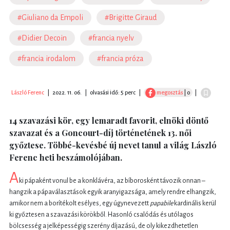
#Giuliano da Empoli
#Brigitte Giraud
#Didier Decoin
#francia nyelv
#francia irodalom
#francia próza
László Ferenc
|
2022. 11. 06.
|
olvasási idő: 5 perc
|
megosztás
| 0
|
14 szavazási kör, egy lemaradt favorit, elnöki döntő
szavazat és a Goncourt-díj történetének 13. női
győztese. Többé-kevésbé új nevet tanul a világ László
Ferenc heti beszámolójában.
A
ki pápaként vonul be a konklávéra, az bíborosként távozik onnan –
hangzik a pápaválasztások egyik aranyigazsága, amely rendre elhangzik,
amikor nem a borítékolt esélyes, egy úgynevezett
papabile
kardinális kerül
ki győztesen a szavazási körökből. Hasonló csalódás és utólagos
bölcsesség a jelképességig szerény díjazású, de oly kikezdhetetlen