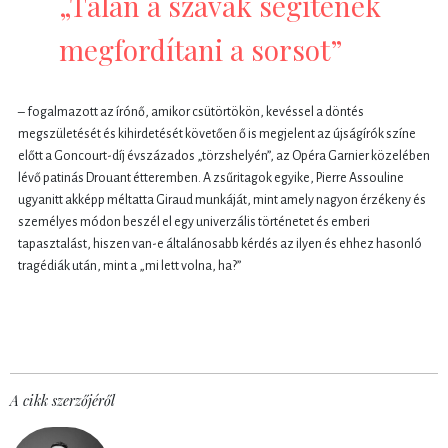
„Talán a szavak segítenek
megfordítani a sorsot”
– fogalmazott az írónő, amikor csütörtökön, kevéssel a döntés
megszületését és kihirdetését követően ő is megjelent az újságírók színe
előtt a Goncourt-díj évszázados „törzshelyén”, az Opéra Garnier közelében
lévő patinás Drouant étteremben. A zsűritagok egyike, Pierre Assouline
ugyanitt akképp méltatta Giraud munkáját, mint amely nagyon érzékeny és
személyes módon beszél el egy univerzális történetet és emberi
tapasztalást, hiszen van-e általánosabb kérdés az ilyen és ehhez hasonló
tragédiák után, mint a „mi lett volna, ha?”
A cikk szerzőjéről