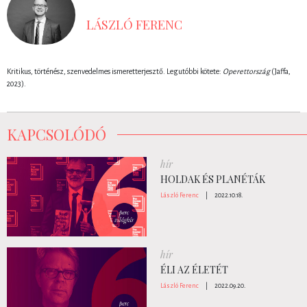
LÁSZLÓ FERENC
Kritikus, történész, szenvedelmes ismeretterjesztő. Legutóbbi kötete:
Operettország
(Jaffa,
2023).
KAPCSOLÓDÓ
hír
HOLDAK ÉS PLANÉTÁK
László Ferenc
|
2022.10.18.
hír
ÉLI AZ ÉLETÉT
László Ferenc
|
2022.09.20.