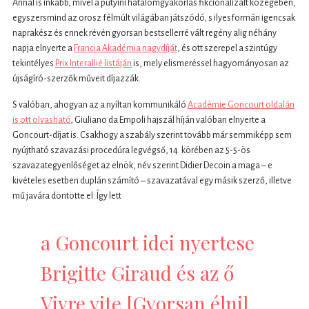
Annál is inkább, mivel a putyini hatalomgyakorlás fikcionalizált közegében,
egyszersmind az orosz félmúlt világában játszódó, s ilyesformán igencsak
naprakész és ennek révén gyorsan bestsellerré vált regény alig néhány
napja elnyerte a
Francia Akadémia nagydíját
, és ott szerepel a szintúgy
tekintélyes
Prix Interallié listáján
is, mely elismeréssel hagyományosan az
újságíró-szerzők műveit díjazzák.
S valóban, ahogyan az a nyíltan kommunikáló
Académie Goncourt oldalán
is ott olvasható
, Giuliano da Empoli hajszál híján valóban elnyerte a
Goncourt-díjat is. Csakhogy a szabály szerint tovább már semmiképp sem
nyújtható szavazási procedúra legvégső, 14. körében az 5-5-ös
szavazategyenlőséget az elnök, név szerint Didier Decoin a maga – e
kivételes esetben duplán számító – szavazatával egy másik szerző, illetve
mű javára döntötte el. Így lett
a Goncourt idei nyertese
Brigitte Giraud és az ő
Vivre vite [Gyorsan élni]