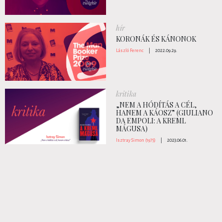
hír
KORONÁK ÉS KÁNONOK
László Ferenc
|
2022.09.29.
kritika
„NEM A HÓDÍTÁS A CÉL,
HANEM A KÁOSZ” (GIULIANO
DA EMPOLI: A KREML
MÁGUSA)
Isztray Simon (1975)
|
2023.06.01.