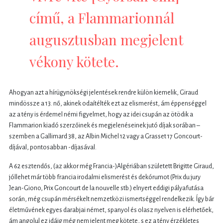
című, a Flammarionnál
augusztusban megjelent
vékony kötete.
Ahogyan azt a hírügynökségi jelentések rendre külön kiemelik, Giraud
mindössze a 13. nő, akinek odaítélték ezt az elismerést, ám éppenséggel
az a tény is érdemel némi figyelmet, hogy az idei csupán az ötödik a
Flammarion kiadó szerzőinek és megjelenéseinek jutó díjak sorában –
szemben a Gallimard 38, az Albin Michel 12 vagy a Grasset 17 Goncourt-
díjával, pontosabban -díjasával.
A 62 esztendős, (az akkor még Francia-)Algériában született Brigitte Giraud,
jóllehet már több francia irodalmi elismerést és dekórumot (Prix du jury
Jean-Giono, Prix Goncourt de la nouvelle stb.) elnyert eddigi pályafutása
során, még csupán mérsékelt nemzetközi ismertséggel rendelkezik. Így bár
életművének egyes darabjai német, spanyol és olasz nyelven is elérhetőek,
ám angolul ez idáig még nem jelent meg kötete, s ez a tény érzékletes