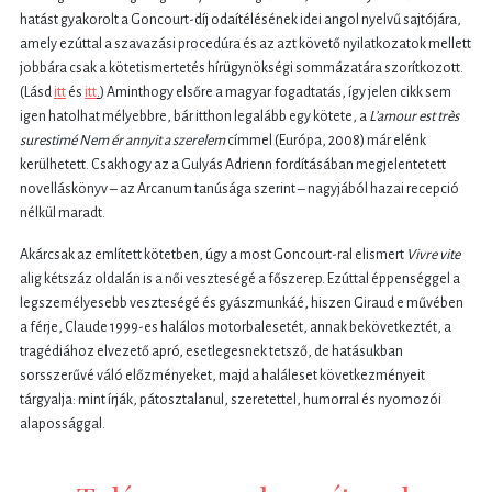
hatást gyakorolt a Goncourt-díj odaítélésének idei angol nyelvű sajtójára,
amely ezúttal a szavazási procedúra és az azt követő nyilatkozatok mellett
jobbára csak a kötetismertetés hírügynökségi sommázatára szorítkozott.
(Lásd
itt
és
itt
.
) Aminthogy elsőre a magyar fogadtatás, így jelen cikk sem
igen hatolhat mélyebbre, bár itthon legalább egy kötete, a
L’amour est très
surestimé
Nem ér annyit a szerelem
címmel (Európa, 2008) már elénk
kerülhetett. Csakhogy az a Gulyás Adrienn fordításában megjelentetett
novelláskönyv – az Arcanum tanúsága szerint – nagyjából hazai recepció
nélkül maradt.
Akárcsak az említett kötetben, úgy a most Goncourt-ral elismert
Vivre vite
alig kétszáz oldalán is a női veszteségé a főszerep. Ezúttal éppenséggel a
legszemélyesebb veszteségé és gyászmunkáé, hiszen Giraud e művében
a férje, Claude 1999-es halálos motorbalesetét, annak bekövetkeztét, a
tragédiához elvezető apró, esetlegesnek tetsző, de hatásukban
sorsszerűvé váló előzményeket, majd a haláleset következményeit
tárgyalja: mint írják, pátosztalanul, szeretettel, humorral és nyomozói
alapossággal.