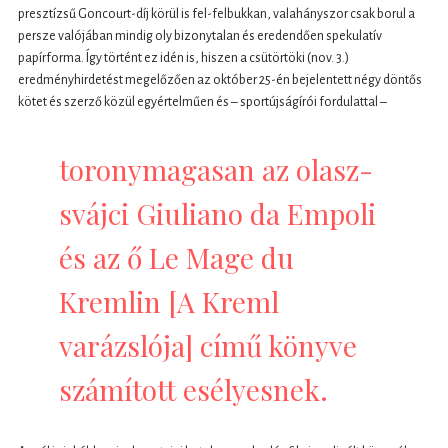
presztízsű Goncourt-díj körül is fel-felbukkan, valahányszor csak borul a
persze valójában mindig oly bizonytalan és eredendően spekulatív
papírforma. Így történt ez idén is, hiszen a csütörtöki (nov. 3.)
eredményhirdetést megelőzően az október 25-én bejelentett négy döntős
kötet és szerző közül egyértelműen és – sportújságírói fordulattal –
toronymagasan az olasz-
svájci Giuliano da Empoli
és az ő Le Mage du
Kremlin [A Kreml
varázslója] című könyve
számított esélyesnek.