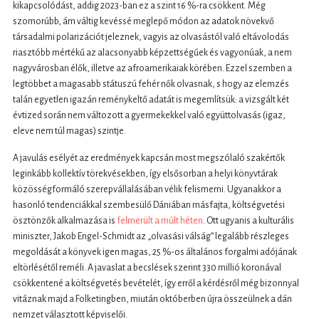
kikapcsolódást, addig 2023-ban ez a szint 16 %-ra csökkent. Még
szomorúbb, ám váltig kevéssé meglepő módon az adatok növekvő
társadalmi polarizációt jeleznek, vagyis az olvasástól való eltávolodás
riasztóbb mértékű az alacsonyabb képzettségűek és vagyonúak, a nem
nagyvárosban élők, illetve az afroamerikaiak körében. Ezzel szemben a
legtöbbet a magasabb státuszú fehér nők olvasnak, s hogy az elemzés
talán egyetlen igazán reménykeltő adatát is megemlítsük: a vizsgált két
évtized során nem változott a gyermekekkel való együttolvasás (igaz,
eleve nem túl magas) szintje.
A javulás esélyét az eredmények kapcsán most megszólaló szakértők
leginkább kollektív törekvésekben, így elsősorban a helyi könyvtárak
közösségformáló szerepvállalásában vélik felismerni. Ugyanakkor a
hasonló tendenciákkal szembesülő Dániában másfajta, költségvetési
ösztönzők alkalmazása is
felmerült a múlt héten
. Ott ugyanis a kulturális
miniszter, Jakob Engel-Schmidt az „olvasási válság” legalább részleges
megoldását a könyvek igen magas, 25 %-os általános forgalmi adójának
eltörlésétől reméli. A javaslat a becslések szerint 330 millió koronával
csökkentené a költségvetés bevételét, így erről a kérdésről még bizonnyal
vitáznak majd a Folketingben, miután októberben újra összeülnek a dán
nemzet választott képviselői.