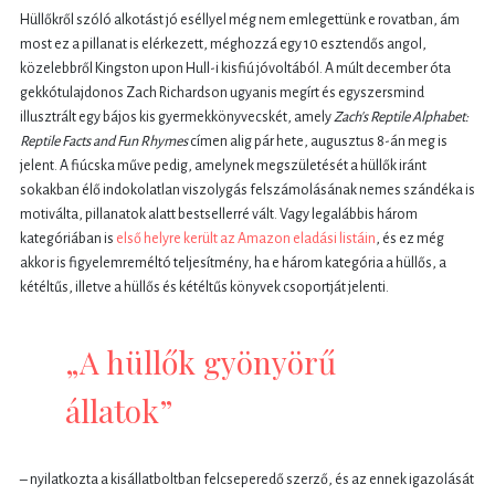
Hüllőkről szóló alkotást jó eséllyel még nem emlegettünk e rovatban, ám
most ez a pillanat is elérkezett, méghozzá egy 10 esztendős angol,
közelebbről Kingston upon Hull-i kisfiú jóvoltából. A múlt december óta
gekkótulajdonos Zach Richardson ugyanis megírt és egyszersmind
illusztrált egy bájos kis gyermekkönyvecskét, amely
Zach's Reptile Alphabet:
Reptile Facts and Fun Rhymes
címen alig pár hete, augusztus 8-án meg is
jelent. A fiúcska műve pedig, amelynek megszületését a hüllők iránt
sokakban élő indokolatlan viszolygás felszámolásának nemes szándéka is
motiválta, pillanatok alatt bestsellerré vált. Vagy legalábbis három
kategóriában is
első helyre került az Amazon eladási listáin
, és ez még
akkor is figyelemreméltó teljesítmény, ha e három kategória a hüllős, a
kétéltűs, illetve a hüllős és kétéltűs könyvek csoportját jelenti.
„A hüllők gyönyörű
állatok”
– nyilatkozta a kisállatboltban felcseperedő szerző, és az ennek igazolását