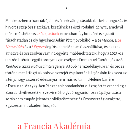
*
Mindeközben a franciák újabb és újabb válogatásokkal, a beharangozás és
hírverés szép összjátékával készülnek az őszi irodalmi idényre, amelyről
már a múlt héten is
szót ejtettünk
e rovatban. Így hozzánk is eljutott – a
fáradhatatlan és oly figyelmes Ádám Péter jóvoltából – a
Le Monde
, a
Le
Nouvel Obs
és a
L’Express
legfrissebb előzetes összeállítása, és ezeket
átnézve és összeolvasva mind egyértelműbbnek tetszik, hogy a 2025-ös
rentrée littéraire egyik toronymagas esélyese Emmanuel Carrère, és az ő
Kolkhoze
, azaz
Kolhoz
című regénye. A több nemzedéknyi ukrán és orosz
történelmet átfogó alkotás vonzerejét és pikantériáját jócskán fokozza az
a tény, hogy a szerző édesanyja nem más volt, mint Hélène Carrère
d'Encausse. Az 1929-ben Párizsban hontalanként világra jött és eredetileg a
Zourabichvili vezetéknevet viselő hölgyből ugyanis hosszú pályafutása
során nem csupán jelentős politikatörténész és Oroszország-szakértő,
egyszersmind akadémikus, sőt
a Francia Akadémia