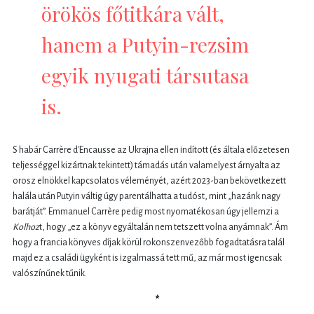
örökös főtitkára vált,
hanem a Putyin-rezsim
egyik nyugati társutasa
is.
S habár Carrère d'Encausse az Ukrajna ellen indított (és általa előzetesen
teljességgel kizártnak tekintett) támadás után valamelyest árnyalta az
orosz elnökkel kapcsolatos véleményét, azért 2023-ban bekövetkezett
halála után Putyin váltig úgy parentálhatta a tudóst, mint „hazánk nagy
barátját”. Emmanuel Carrère pedig most nyomatékosan úgy jellemzi a
Kolhoz
t, hogy „ez a könyv egyáltalán nem tetszett volna anyámnak”. Ám
hogy a francia könyves díjak körül rokonszenvezőbb fogadtatásra talál
majd ez a családi ügyként is izgalmassá tett mű, az már most igencsak
valószínűnek tűnik.
*