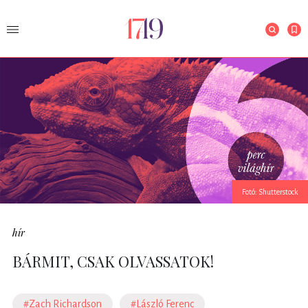
Fotó: Shutterstock
hír
BÁRMIT, CSAK OLVASSATOK!
#Zach Richardson
#László Ferenc