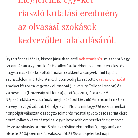
riasztó kutatási eredmény
az olvasási szokások
kedvezőtlen alakulásáról.
Így történt ez idén is, hiszen júniusban arról
adhattunk hírt
, miszerint Nagy-
Britanniában a gyermek- és fiatalkorúak körében, s különösen a kis- és
nagykamasz fiúk között drámaian csökkent a könyvek iránt táplált
szenvedelem mértéke. A múlt héten pedig közzétették
azt az elemzést
,
amelyet közösen végeztek el londoni (University College London) és
gainesville-i (University of Florida) kutatók a 2003 óta az USA
Népszámlálási Hivatalának megbízásából készülő American Time Use
Survey idevágó adatait feldolgozván. Nos, a mintegy 236 ezer amerikai
honpolgár válaszait összegző felmérés most alapvető és jószerint előre
borítékolható változást jelez: egyre kevesebb ember életének szerves
része az olvasás öröme. Számszerűsítve elmondható, hogy amíg az
olvasás 2004-ben még a válaszadók 28 %-ának jelentett napi