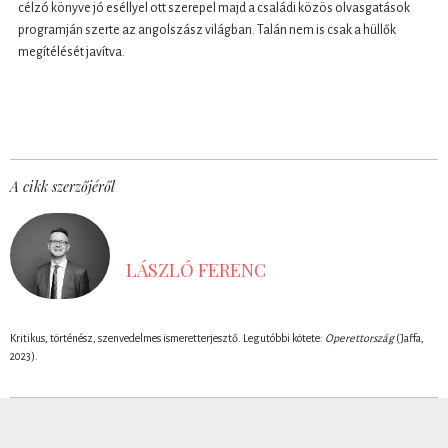
célzó könyve jó eséllyel ott szerepel majd a családi közös olvasgatások
programján szerte az angolszász világban. Talán nem is csak a hüllők
megítélését javítva.
A cikk szerzőjéről
LÁSZLÓ FERENC
Kritikus, történész, szenvedelmes ismeretterjesztő. Legutóbbi kötete:
Operettország
(Jaffa,
2023).