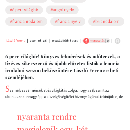
#6 perc világhír
#angol nyelv
#francia irodalom
#francia nyelv
#brit irodalom
László Ferenc
|
2025. 08. 26.
|
olvasási idő: 6 perc
|
megosztás
| 0
|
6 perc világhír! Könyves felmérések és adótervek, a
tízéves sikerszerző és újabb előzetes listák a francia
irodalmi szezon beköszöntére László Ferenc e heti
szemléjében.
S
zemélyes vérmérséklet és világlátás dolga, hogy az ilyesmit az
uborkaszezon vagy épp a közelgő végítélet bizonyságának tekintjük-e, de
nyaranta rendre
megjelenik egy-két