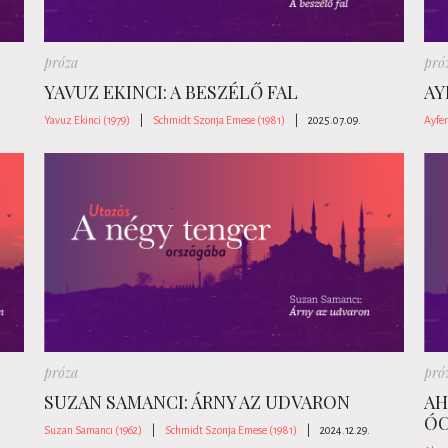
próza
pró
YAVUZ EKINCI: A BESZÉLŐ FAL
AY
Yavuz Ekinci (1979)
|
Schmidt Szonja Emese (1981)
|
2025.07.09.
Ayfer
próza
pró
SUZAN SAMANCI: ÁRNY AZ UDVARON
AH
ÓC
Suzan Samancı (1962)
|
Schmidt Szonja Emese (1981)
|
2024.12.29.