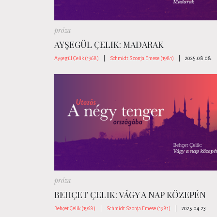
próza
AYŞEGÜL ÇELIK: MADARAK
Ayşegül Çelik (1968)
|
Schmidt Szonja Emese (1981)
|
2025.08.08.
próza
BEHÇET ÇELIK: VÁGY A NAP KÖZEPÉN
Behçet Çelik (1968)
|
Schmidt Szonja Emese (1981)
|
2025.04.23.