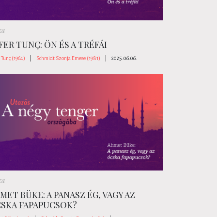
za
FER TUNÇ: ÖN ÉS A TRÉFÁI
 Tunç (1964)
|
Schmidt Szonja Emese (1981)
|
2025.06.06.
za
MET BÜKE: A PANASZ ÉG, VAGY AZ
SKA FAPAPUCSOK?