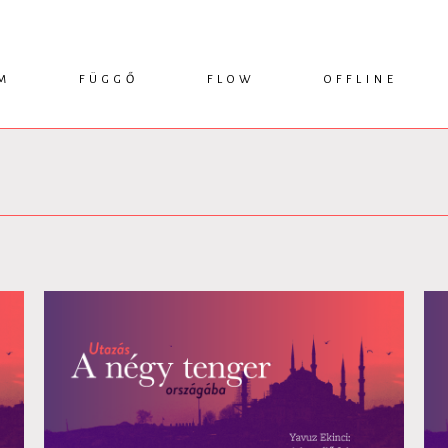
M
FÜGGŐ
FLOW
OFFLINE
ESSZÉ
HÍR
1749 KÖNYVEK
KRITIKA
INTERJÚ
RENDEZVÉNYEK
TANULMÁNY
MŰHELYNAPLÓ
PODCAST
IKSZEK
TOPLISTA