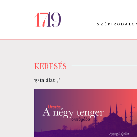
SZÉPIRODALO
INTRO
VERS
PRÓZA
DRÁMA
KERESÉS
19 találat: „
”