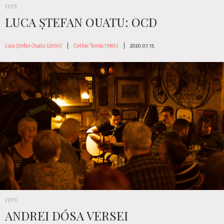
vers
LUCA ȘTEFAN OUATU: OCD
Luca Ștefan Ouatu (2000)
|
Gothár Tamás (1995)
|
2020.07.13.
vers
ANDREI DÓSA VERSEI