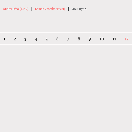
Andrei Dósa (1985)
|
Koman Zsombor (1993)
|
2020.07.12.
1
2
3
4
5
6
7
8
9
10
11
12