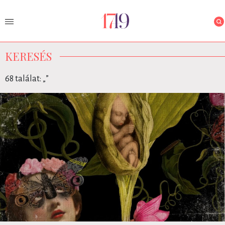
KERESÉS
68 találat: „
”