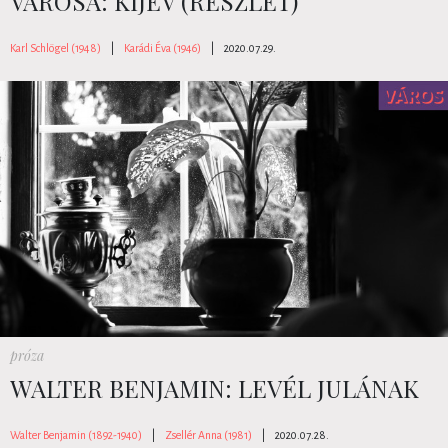
VÁROSA: KIJEV (RÉSZLET)
Karl Schlögel (1948)
|
Karádi Éva (1946)
|
2020.07.29.
próza
WALTER BENJAMIN: LEVÉL JULÁNAK
Walter Benjamin (1892-1940)
|
Zsellér Anna (1981)
|
2020.07.28.