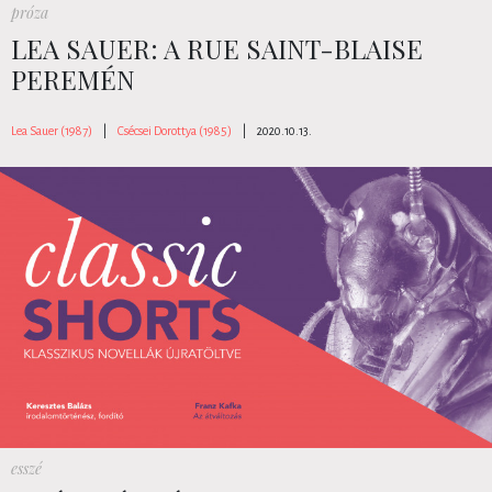
próza
LEA SAUER: A RUE SAINT-BLAISE
PEREMÉN
Lea Sauer (1987)
|
Csécsei Dorottya (1985)
|
2020.10.13.
esszé