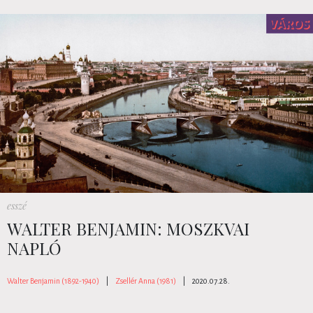
esszé
WALTER BENJAMIN: MOSZKVAI
NAPLÓ
Walter Benjamin (1892-1940)
|
Zsellér Anna (1981)
|
2020.07.28.