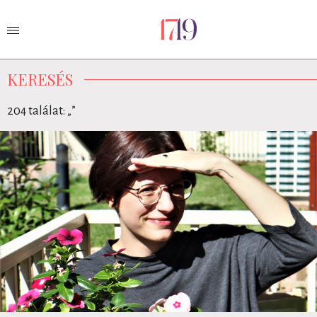
KERESÉS
204 találat: „
”