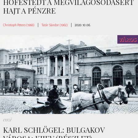
HOFESTEDT A MEGVILÁGOSODÁSÉRT
HAJT A PÉNZRE
Christoph Peters (1966)
|
Tatár Sándor (1962)
|
2020.10.06.
esszé
KARL SCHLÖGEL: BULGAKOV