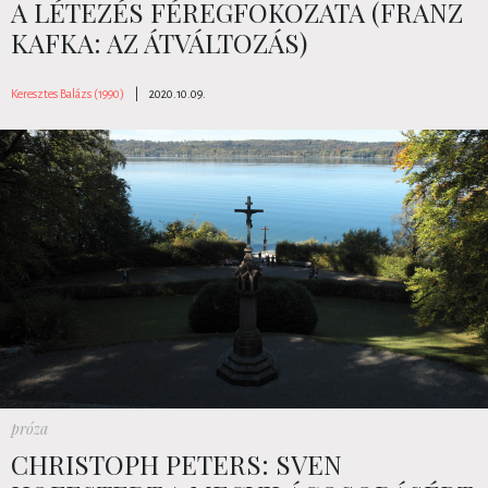
A LÉTEZÉS FÉREGFOKOZATA (FRANZ
KAFKA: AZ ÁTVÁLTOZÁS)
Keresztes Balázs (1990)
|
2020.10.09.
próza
CHRISTOPH PETERS: SVEN