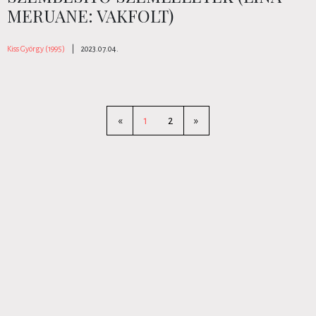
MERUANE: VAKFOLT)
Kiss György (1995)
|
2023.07.04.
«
1
2
»