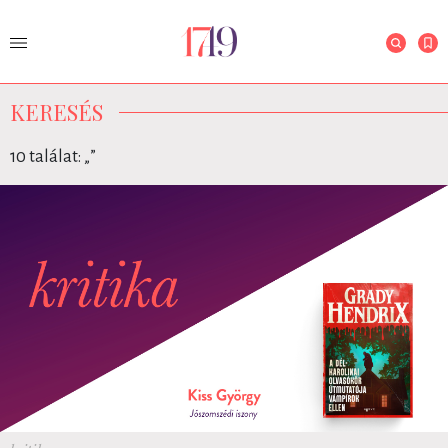
KERESÉS
10 találat: „
”