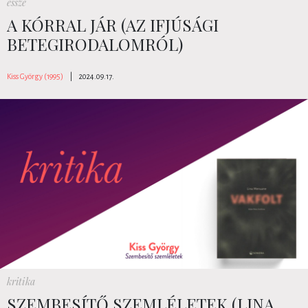
esszé
A KÓRRAL JÁR (AZ IFJÚSÁGI
BETEGIRODALOMRÓL)
Kiss György (1995)
|
2024.09.17.
kritika
SZEMBESÍTŐ SZEMLÉLETEK (LINA