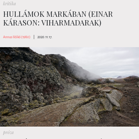
kritika
HULLÁMOK MARKÁBAN (EINAR
KÁRASON: VIHARMADARAK)
Annus Ildikó (1980)
|
2020.11.17.
próza