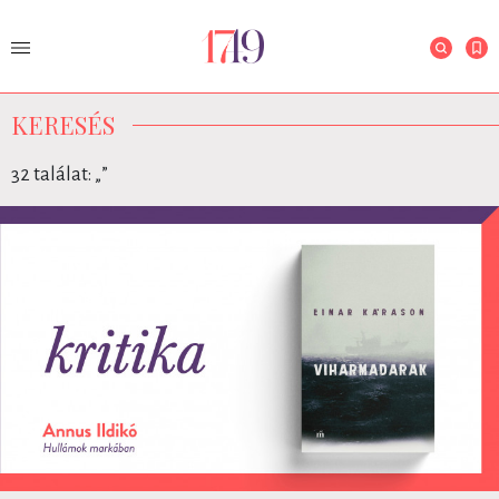
KERESÉS
32 találat: „
”