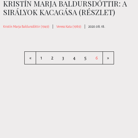
KRISTÍN MARJA BALDURSDÓTTIR: A
SIRÁLYOK KACAGÁSA (RÉSZLET)
Kristín Marja Baldursdóttir (1949)
|
Veress Kata (1989)
|
2020.08.18.
«
1
2
3
4
5
6
»