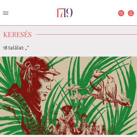
KERESÉS
18 találat: „
”