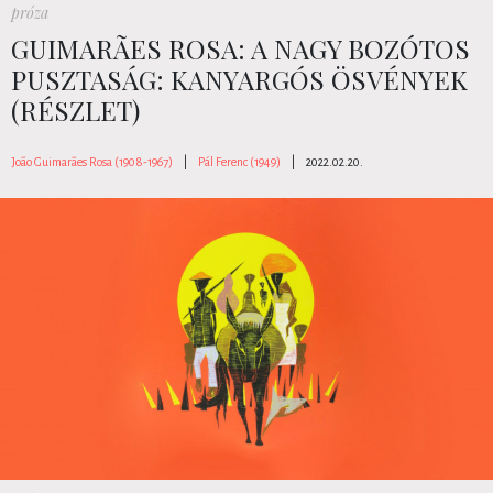
próza
GUIMARÃES ROSA: A NAGY BOZÓTOS
PUSZTASÁG: KANYARGÓS ÖSVÉNYEK
(RÉSZLET)
João Guimarães Rosa (1908-1967)
|
Pál Ferenc (1949)
|
2022.02.20.