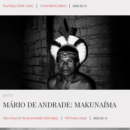
Raul Bopp (1898-1984)
|
Urbán Bálint (1984)
|
2022.02.17.
próza
MÁRIO DE ANDRADE: MAKUNAÍMA
Mário Raul de Morais Andrade (1893-1945)
|
Pál Ferenc (1949)
|
2022.02.17.