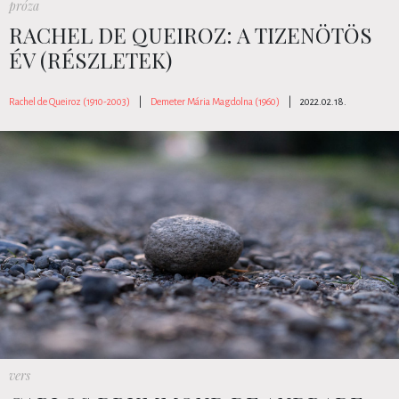
próza
RACHEL DE QUEIROZ: A TIZENÖTÖS
ÉV (RÉSZLETEK)
Rachel de Queiroz (1910-2003)
|
Demeter Mária Magdolna (1960)
|
2022.02.18.
vers