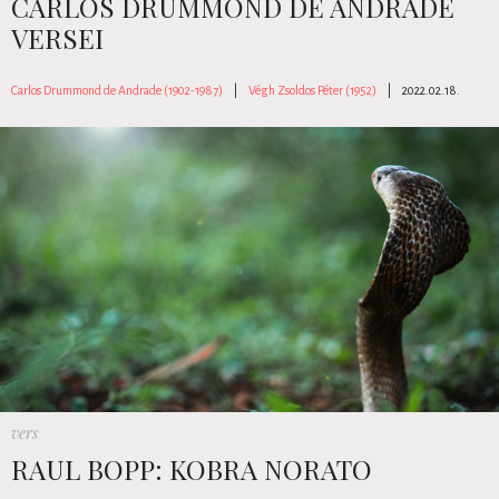
CARLOS DRUMMOND DE ANDRADE
VERSEI
Carlos Drummond de Andrade (1902-1987)
|
Végh Zsoldos Péter (1952)
|
2022.02.18.
vers
RAUL BOPP: KOBRA NORATO