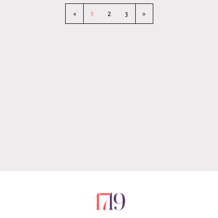
«
1
2
3
»