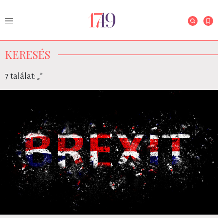
KERESÉS
7 találat: „
”