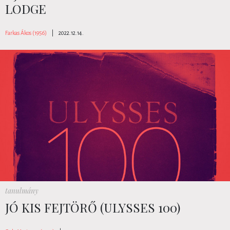
LODGE
Farkas Ákos (1956)
|
2022.12.14.
tanulmány
JÓ KIS FEJTÖRŐ (ULYSSES 100)