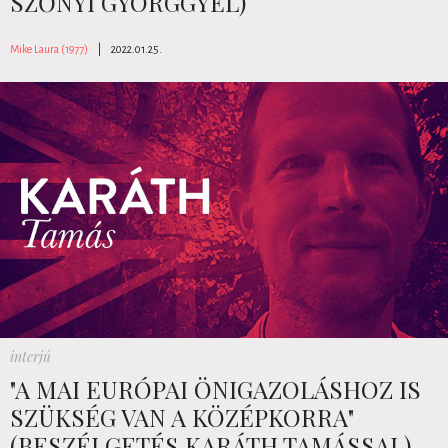
SZŐNYI GYÖRGGYEL)
Mike Laura (1977)
|
2022.01.25.
interjú
"A MAI EURÓPAI ÖNIGAZOLÁSHOZ IS
SZÜKSÉG VAN A KÖZÉPKORRA"
(BESZÉLGETÉS KARÁTH TAMÁSSAL)