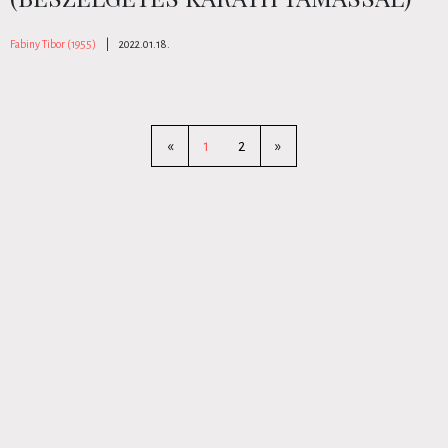
Fabiny Tibor (1955)
|
2022.01.18.
«
1
2
»