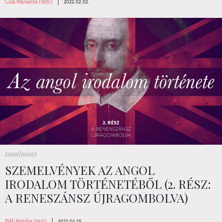
Gula Marianna (1970)
|
2022.02.02.
tanulmány
SZEMELVÉNYEK AZ ANGOL
IRODALOM TÖRTÉNETÉBŐL (2. RÉSZ:
A RENESZÁNSZ ÚJRAGOMBOLVA)
Pikli Natália (1972)
|
2022.01.25.