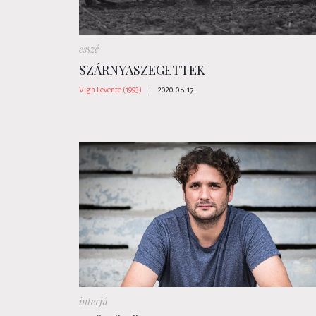
esszé
SZÁRNYASZEGETTEK
Vigh Levente (1993)
|
2020.08.17.
interjú