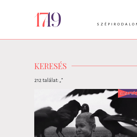
SZÉPIRODALO
INTRO
VERS
PRÓZA
DRÁMA
KERESÉS
212 találat: „
”