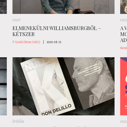
esszé
essz
ELMENEKÜLNI WILLIAMSBURGBŐL –
A 
KÉTSZER
MO
AD
P. Szabó Dénes (1985)
|
2020.08.15.
Keres
kritika
essz