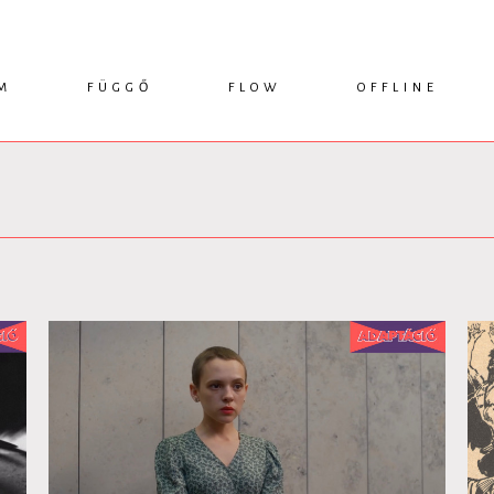
M
FÜGGŐ
FLOW
OFFLINE
ESSZÉ
HÍR
1749 KÖNYVEK
KRITIKA
INTERJÚ
RENDEZVÉNYEK
TANULMÁNY
MŰHELYNAPLÓ
PODCAST
IKSZEK
TOPLISTA