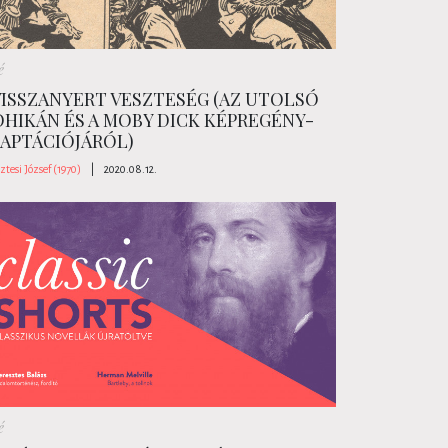
é
VISSZANYERT VESZTESÉG (AZ UTOLSÓ
HIKÁN ÉS A MOBY DICK KÉPREGÉNY-
APTÁCIÓJÁRÓL)
ztesi József (1970)
|
2020.08.12.
é