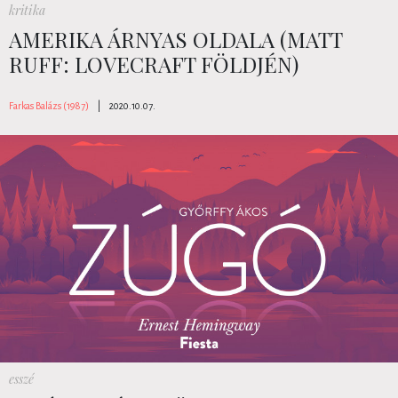
kritika
AMERIKA ÁRNYAS OLDALA (MATT
RUFF: LOVECRAFT FÖLDJÉN)
Farkas Balázs (1987)
|
2020.10.07.
esszé