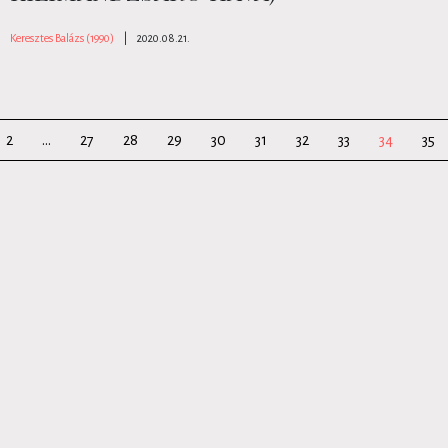
Keresztes Balázs (1990)
|
2020.08.21.
2
...
27
28
29
30
31
32
33
34
35