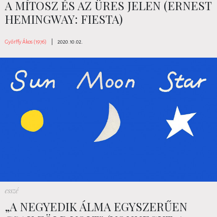
A MÍTOSZ ÉS AZ ÜRES JELEN (ERNEST
HEMINGWAY: FIESTA)
Győrffy Ákos (1976)
|
2020.10.02.
esszé
„A NEGYEDIK ÁLMA EGYSZERŰEN