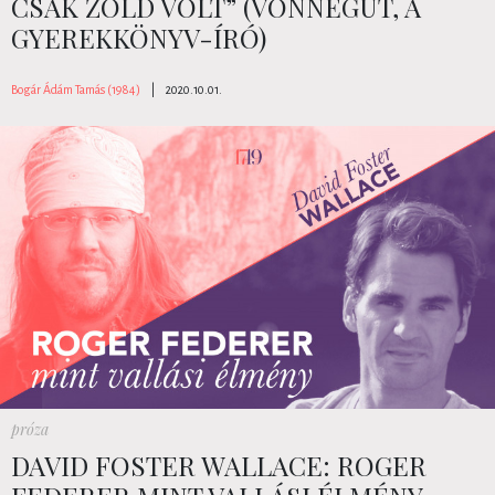
CSAK ZÖLD VOLT” (VONNEGUT, A
GYEREKKÖNYV-ÍRÓ)
Bogár Ádám Tamás (1984)
|
2020.10.01.
próza
DAVID FOSTER WALLACE: ROGER