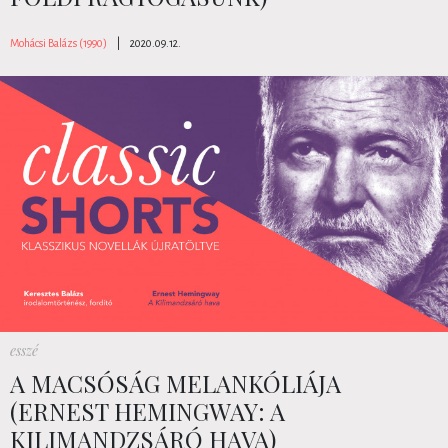
Mohácsi Balázs (1990)
|
2020.09.12.
esszé
A MACSÓSÁG MELANKÓLIÁJA
(ERNEST HEMINGWAY: A
KILIMANDZSÁRÓ HAVA)