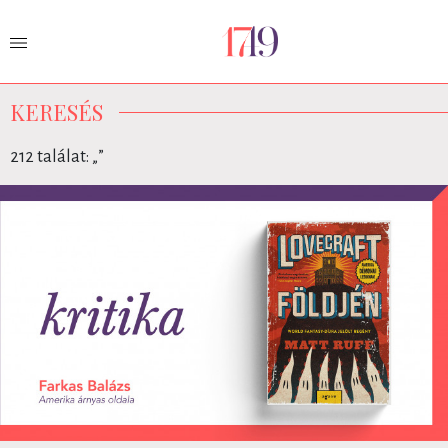
KERESÉS
212 találat: „
”